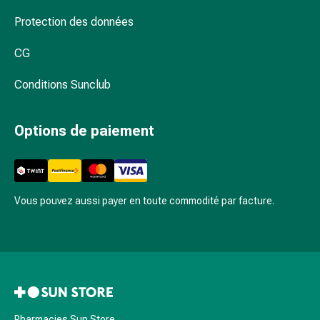
doigts
Protection des données
Sparadraps
Bandes
CG
de
gaze
Conditions Sunclub
Bandes
de
Options de paiement
compression
Pansements
adhésifs
Bandages,
Vous pouvez aussi payer en toute commodité par facture.
rubans
et
accessoires
Bandages
et
filets
tubulaires
Pharmacies Sun Store