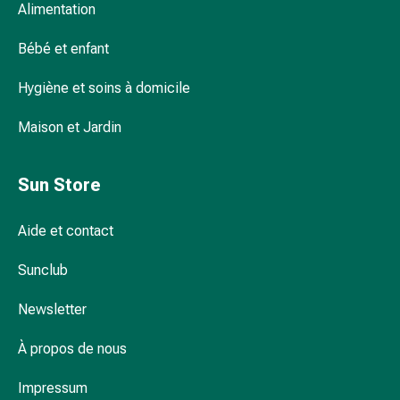
Alimentation
et
accessoires
Bébé et enfant
Douche
nasale
Hygiène et soins à domicile
Mouchoirs
Rhume
Maison et Jardin
Irritation
et
blessure
Sun Store
de
la
Aide et contact
peau
Bandes
Sunclub
élastiques
Newsletter
Compresses
pliées
À propos de nous
Pansements
pour
Impressum
les