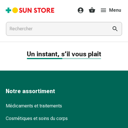
Médicaments
Menu
et
traitements
Refroidissement
et
grippe
Bonbons
Un instant, s’il vous plaît
contre
la
toux
Mal
de
gorge
Notre assortiment
Grippe
et
Médicaments et traitements
refroidissement
Toux
Cosmétiques et soins du corps
Inhalateurs