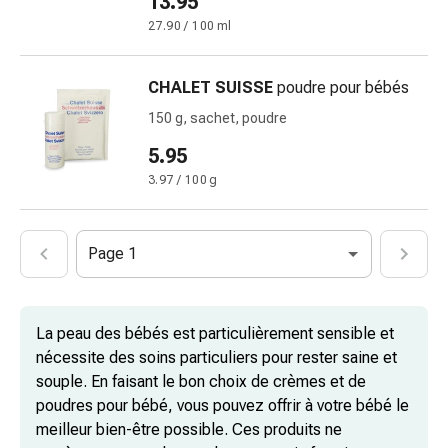
13.95
Traitement
27.90 / 100 ml
par
les
fleurs
CHALET SUISSE
poudre pour bébés
de
150 g, sachet, poudre
Bach
5.95
Gemmothérapie
Homéopathie
3.97 / 100 g
Phytothérapie
Sels
de
Page 1
Schüssler
Produits
spagyriques
La peau des bébés est particulièrement sensible et
Médicaments
nécessite des soins particuliers pour rester saine et
anthroposophiques
souple. En faisant le bon choix de crèmes et de
Vessie,
poudres pour bébé, vous pouvez offrir à votre bébé le
rein
meilleur bien-être possible. Ces produits ne
et