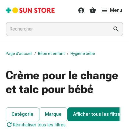
Médicaments
Menu
et
traitements
Refroidissement
et
grippe
Bonbons
Page d’accueil
/
Bébé et enfant
/
Hygiène bébé
contre
la
toux
Crème pour le change
Mal
de
et talc pour bébé
gorge
Grippe
et
refroidissement
Catégorie
Marque
Afficher tous les filtres
Toux
Réinitialiser tous les filtres
Inhalateurs