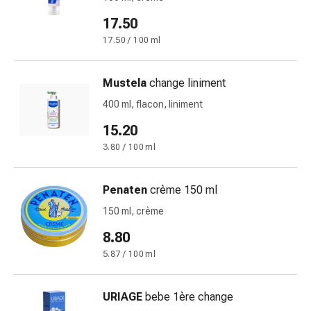
doigts
17.50
Sparadraps
17.50 / 100 ml
Bandes
de
gaze
Mustela
change liniment
Bandes
400 ml, flacon, liniment
de
15.20
compression
Pansements
3.80 / 100 ml
adhésifs
Bandages,
Penaten
crème 150 ml
rubans
150 ml, crème
et
accessoires
8.80
Bandages
5.87 / 100 ml
et
filets
tubulaires
URIAGE
bebe 1ère change