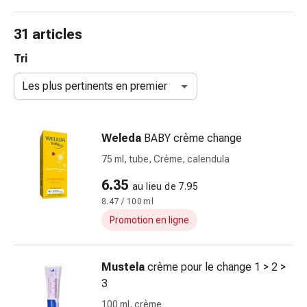
et
accessoires
31 articles
Douche
nasale
Tri
Mouchoirs
Les plus pertinents en premier
Rhume
Irritation
et
Weleda
BABY crème change
blessure
de
75 ml, tube, Crème, calendula
la
6.35
au lieu de 7.95
peau
8.47 / 100 ml
Bandes
élastiques
Promotion en ligne
Compresses
pliées
Mustela
crème pour le change 1 > 2 >
Pansements
3
pour
les
100 ml, crème