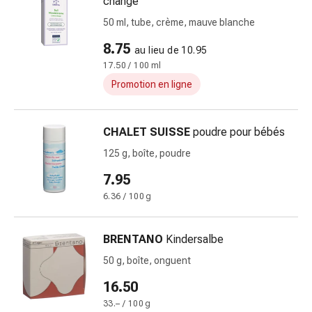
change
flatulences
50 ml, tube, crème, mauve blanche
et
ballonnements
8.75
au lieu de 10.95
Constipation
17.50 / 100 ml
Maladies
Promotion en ligne
de
la
peau
CHALET SUISSE
poudre pour bébés
Eczéma
125 g, boîte, poudre
et
7.95
démangeaisons
Cors
6.36 / 100 g
et
verrues
BRENTANO
Kindersalbe
Mycoses
50 g, boîte, onguent
des
ongles
16.50
et
33.– / 100 g