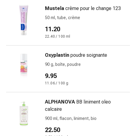
Sutures
Mustela
crème pour le change 123
cutanées
adhésives
50 ml, tube, crème
et
11.20
colle
22.40 / 100 ml
tissulaire
Pommade
vésicante
Oxyplastin
poudre soignante
Tampons
90 g, boîte, poudre
médicaux
9.95
Yeux
et
11.06 / 100 g
oreilles
Hygiène
ALPHANOVA
BB liniment oleo
des
calcaire
oreilles
900 ml, flacon, liniment, bio
Douleurs
auriculaires
22.50
Gouttes