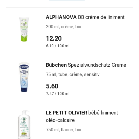
et
de
contention
ALPHANOVA
BB crème de liniment
Circulation
200 ml, crème, bio
sanguine
12.20
Arrêter
de
6.10 / 100 ml
fumer
Veines
Bübchen
Spezialwundschutz Creme
Coagulation
75 ml, tube, crème, sensitiv
sanguine
Troubles
5.60
cardiaques
7.47 / 100 ml
et
nerveux
Troubles
LE PETIT OLIVIER
bébé liniment
de
oléo-calcaire
la
750 ml, flacon, bio
mémoire