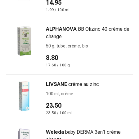
14.95
et
de
1.99 / 100 ml
la
concentration
ALPHANOVA
BB Olizinc 40 crème de
Allergies
change
Antiallergiques
50 g, tube, crème, bio
Peau
Nez
8.80
Estomac
17.60 / 100 g
et
intestins
LIVSANE
crème au zinc
Diarrhée
Hémorroïdes
100 ml, crème
Brûlures
23.50
d’estomac
23.50 / 100 ml
Nausées
et
vomissements
Weleda
baby DERMA 3en1 crème
Digestion,