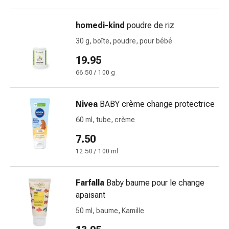
des
pieds
homedi-kind
poudre de riz
Cicatrices
Peau
30 g, boîte, poudre, pour bébé
sèche
19.95
Transpiration
66.50 / 100 g
excessive
Impuretés
de
Nivea
BABY crème change protectrice
la
60 ml, tube, crème
peau
Boutons
7.50
de
12.50 / 100 ml
fièvre
Éruptions
Farfalla
Baby baume pour le change
cutanées
apaisant
Acné
Remèdes
50 ml, baume, Kamille
naturels