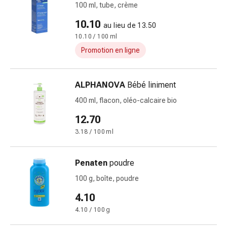
Matériel
100 ml, tube, crème
de
10.10
pansement
au lieu de 13.50
Brûlures
10.10 / 100 ml
et
Promotion en ligne
coups
de
ALPHANOVA
Bébé liniment
soleil
Sets
400 ml, flacon, oléo-calcaire bio
de
12.70
rechange
3.18 / 100 ml
Pansements
Pommades
et
Penaten
poudre
désinfection
100 g, boîte, poudre
des
plaies
4.10
Pansement
4.10 / 100 g
spray