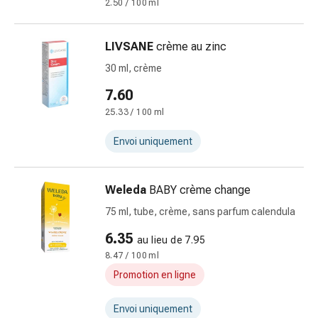
2.50 / 100 ml
pour
les
LIVSANE
crème au zinc
yeux
Inflammation
30 ml, crème
oculaire
7.60
Pansements
25.33 / 100 ml
ophtalmiques
Hygiène
Envoi uniquement
oculaire
Cœur,
circulation
Weleda
BABY crème change
et
75 ml, tube, crème, sans parfum calendula
vaisseaux
sanguins
6.35
au lieu de 7.95
Cœur
8.47 / 100 ml
Bas
Promotion en ligne
de
compression
Envoi uniquement