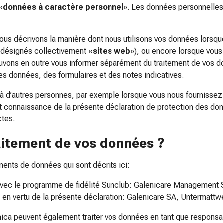
«
données à caractère personnel
». Les données personnelles 
ous décrivons la manière dont nous utilisons vos données lorsqu
s désignés collectivement «
sites web
»), ou encore lorsque vous
uvons en outre vous informer séparément du traitement de vos d
es données, des formulaires et des notes indicatives.
à d’autres personnes, par exemple lorsque vous nous fournissez
nt connaissance de la présente déclaration de protection des d
ctes.
raitement de vos données ?
ents de données qui sont décrits ici:
 avec le programme de fidélité Sunclub: Galenicare Management
 en vertu de la présente déclaration: Galenicare SA, Untermatt
nica peuvent également traiter vos données en tant que responsa