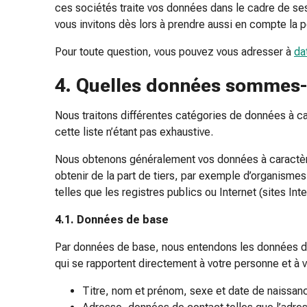
et
ces sociétés traite vos données dans le cadre de se
de
vous invitons dès lors à prendre aussi en compte la 
contention
Circulation
Pour toute question, vous pouvez vous adresser à
da
sanguine
4. Quelles données sommes-
Arrêter
de
Nous traitons différentes catégories de données à car
fumer
cette liste n’étant pas exhaustive.
Veines
Troubles
Nous obtenons généralement vos données à caractère 
cardiaques
obtenir de la part de tiers, par exemple d’organismes
et
telles que les registres publics ou Internet (sites Int
nerveux
Troubles
4.1. Données de base
de
Par données de base, nous entendons les données dont
la
qui se rapportent directement à votre personne et à 
mémoire
et
Titre, nom et prénom, sexe et date de naissan
de