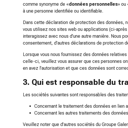
comme synonyme de «
données personnelles
» ou 
pour
à une personne identifiée ou identifiable.
les
yeux
Dans cette déclaration de protection des données, n
Inflammation
vous utilisez nos sites web ou applications (ci-aprè
oculaire
interagissez avec nous d’une autre manière. Nous po
Pansements
consentement, d'autres déclarations de protection d
ophtalmiques
Hygiène
Lorsque vous nous fournissez des données relatives 
oculaire
celle-ci, veuillez vous assurer que ces personnes o
Cœur,
en avez l’autorisation et que ces données sont corre
circulation
3. Qui est responsable du t
et
vaisseaux
sanguins
Les sociétés suivantes sont responsables des traitem
Cœur
Concernant le traitement des données en lien
Bas
Concernant les autres traitements des données
de
compression
Veuillez noter que d’autres sociétés du Groupe Gale