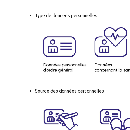
et
accessoires
Type de données personnelles
Douche
nasale
Mouchoirs
Rhume
Irritation
et
blessure
de
la
peau
Bandes
Source des données personnelles
élastiques
Compresses
pliées
Pansements
pour
les