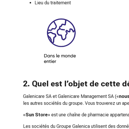
Lieu du traitement
Sutures
cutanées
adhésives
et
colle
tissulaire
Pommade
vésicante
Tampons
médicaux
Yeux
et
2. Quel est l’objet de cette
oreilles
Hygiène
Galenicare SA et Galenicare Management SA («
nou
des
les autres sociétés du groupe. Vous trouverez un ape
oreilles
Douleurs
«
Sun Store
» est une chaîne de pharmacie appartena
auriculaires
Les sociétés du Groupe Galenica utilisent des donné
Gouttes