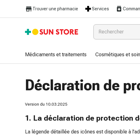
Médicaments
Trouver une pharmacie
Services
Command
et
traitements
Refroidissement
et
grippe
Bonbons
Médicaments et traitements
Cosmétiques et soin
contre
la
toux
Déclaration de p
Mal
de
gorge
Version du 10.03.2025
Grippe
et
1. La déclaration de protection 
refroidissement
Toux
La légende détaillée des icônes est disponible à l’a
Inhalateurs