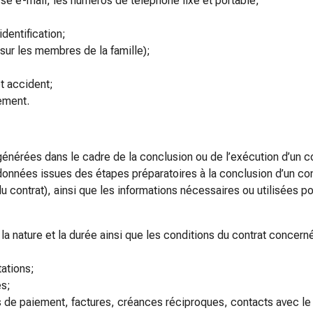
se e-mail, les numéros de téléphone fixe et portable;
dentification;
sur les membres de la famille);
t accident;
ement.
nérées dans le cadre de la conclusion ou de l’exécution d’un con
s données issues des étapes préparatoires à la conclusion d’un cont
 contrat), ainsi que les informations nécessaires ou utilisées po
 nature et la durée ainsi que les conditions du contrat concerné,
tations;
es;
 de paiement, factures, créances réciproques, contacts avec le s