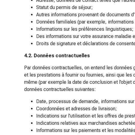
Adresse, données de contact telles que l’adres
la
Statut du permis de séjour;
concentration
Autres informations provenant de documents d'i
Allergies
Données familiales (par exemple, informations 
Antiallergiques
Informations sur les préférences linguistiques;
Peau
Des informations sur votre assurance maladie e
Nez
Droits de signature et déclarations de consent
Estomac
et
4.2. Données contractuelles
intestins
Par données contractuelles, on entend les données gé
Diarrhée
et les prestations à fournir ou fournies, ainsi que le
Hémorroïdes
même (par exemple la date de conclusion et l’objet du
Brûlures
données contractuelles suivantes:
d’estomac
Nausées
Date, processus de demande, informations sur la
et
Coordonnées et adresses de livraison;
vomissements
Indications sur l’utilisation et les offres de pres
Digestion,
Indications relatives aux marchandises acheté
flatulences
Informations sur les paiements et les modalités
et