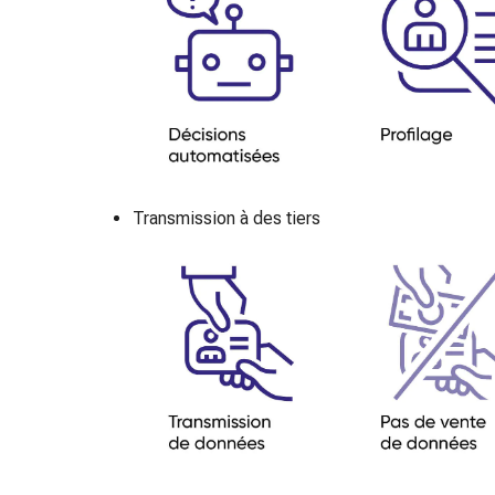
Matériel
de
pansement
Brûlures
et
coups
de
soleil
Sets
Transmission à des tiers
de
rechange
Pansements
Pommades
et
désinfection
des
plaies
Pansement
spray