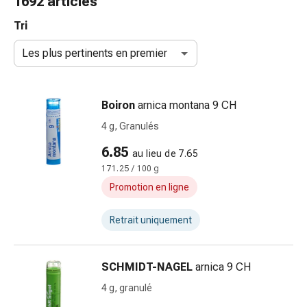
1692 articles
et
accessoires
Tri
Douche
Les plus pertinents en premier
nasale
Mouchoirs
Rhume
Boiron
arnica montana 9 CH
Irritation
et
4 g, Granulés
blessure
6.85
au lieu de 7.65
de
171.25 / 100 g
la
peau
Promotion en ligne
Bandes
élastiques
Retrait uniquement
Compresses
pliées
SCHMIDT-NAGEL
arnica 9 CH
Pansements
pour
4 g, granulé
les