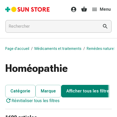
Médicaments
Menu
et
traitements
Refroidissement
et
grippe
Bonbons
Page d’accueil
/
Médicaments et traitements
/
Remèdes naturels
contre
la
toux
Homéopathie
Mal
de
gorge
Grippe
Catégorie
Marque
Afficher tous les filtres
et
Réinitialiser tous les filtres
refroidissement
Toux
Inhalateurs