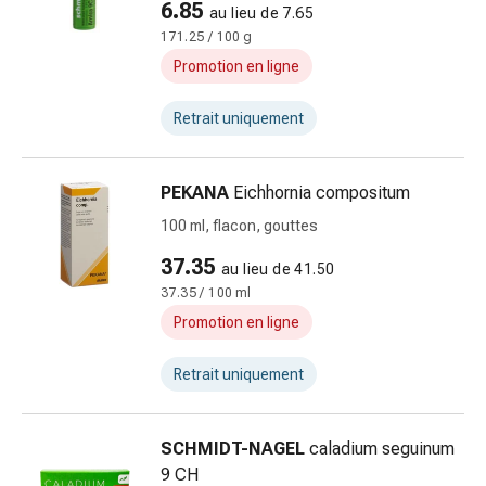
6.85
au lieu de 7.65
doigts
171.25 / 100 g
Sparadraps
Promotion en ligne
Bandes
de
Retrait uniquement
gaze
Bandes
de
PEKANA
Eichhornia compositum
compression
100 ml, flacon, gouttes
Pansements
adhésifs
37.35
au lieu de 41.50
Bandages,
37.35 / 100 ml
rubans
Promotion en ligne
et
accessoires
Retrait uniquement
Bandages
et
filets
SCHMIDT-NAGEL
caladium seguinum
tubulaires
9 CH