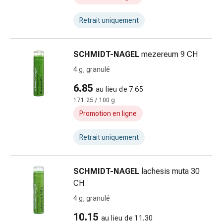
et
de
Retrait uniquement
contention
Circulation
sanguine
SCHMIDT-NAGEL
mezereum 9 CH
Arrêter
4 g, granulé
de
fumer
6.85
au lieu de 7.65
Veines
171.25 / 100 g
Coagulation
Promotion en ligne
sanguine
Troubles
Retrait uniquement
cardiaques
et
nerveux
SCHMIDT-NAGEL
lachesis muta 30
Troubles
CH
de
4 g, granulé
la
mémoire
10.15
au lieu de 11.30