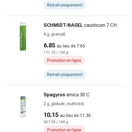
pour
Retrait uniquement
les
yeux
SCHMIDT-NAGEL
causticum 7 CH
Inflammation
oculaire
4 g, granulé
Pansements
6.85
au lieu de 7.65
ophtalmiques
171.25 / 100 g
Hygiène
Promotion en ligne
oculaire
Cœur,
Retrait uniquement
circulation
et
vaisseaux
Spagyros
arnica 30 C
sanguins
2 g, globule, multiclick
Cœur
Bas
10.15
au lieu de 11.30
de
507.50 / 100 g
compression
Promotion en ligne