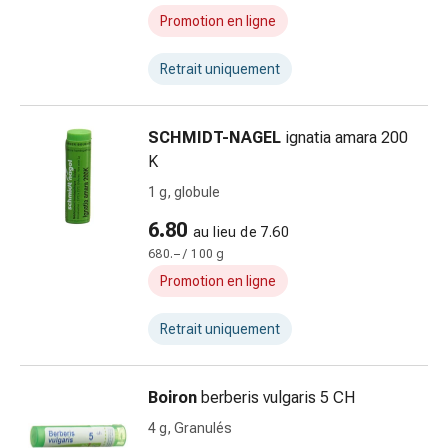
articulaires
Promotion en ligne
Thérapie
par
Retrait uniquement
le
froid
Traitement
SCHMIDT-NAGEL
ignatia amara 200
de
K
la
1 g, globule
douleur
Thérapie
6.80
au lieu de 7.60
par
680.– / 100 g
la
Promotion en ligne
chaleur
Stress,
Retrait uniquement
sommeil
et
tranquillisation
Boiron
berberis vulgaris 5 CH
Tranquillisants
4 g, Granulés
Labilité