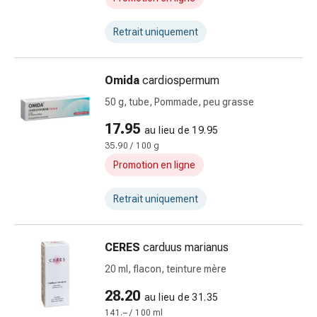
prostate
Troubles
Retrait uniquement
urinaires
Prostate
Omida
cardiospermum
Troubles
rénaux
50 g, tube, Pommade, peu grasse
et
17.95
au lieu de 19.95
vésicaux
35.90 / 100 g
Douleurs
Maux
Promotion en ligne
de
tête
Retrait uniquement
et
migraine
CERES
carduus marianus
Antidouleurs
Douleurs
20 ml, flacon, teinture mère
musculaires
28.20
au lieu de 31.35
et
141.– / 100 ml