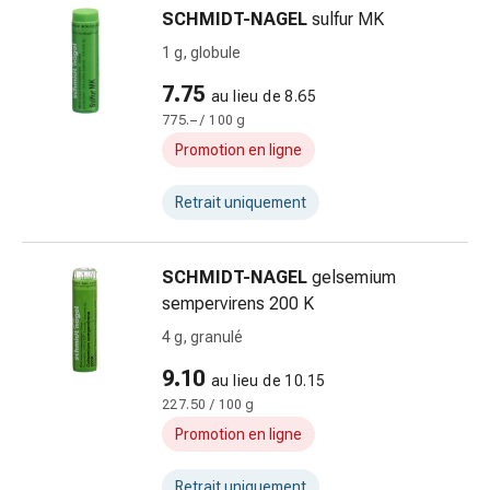
des
SCHMIDT-NAGEL
sulfur MK
pieds
1 g, globule
Cicatrices
Peau
7.75
au lieu de 8.65
sèche
775.– / 100 g
Transpiration
Promotion en ligne
excessive
Impuretés
Retrait uniquement
de
la
peau
SCHMIDT-NAGEL
gelsemium
Boutons
sempervirens 200 K
de
4 g, granulé
fièvre
Éruptions
9.10
au lieu de 10.15
cutanées
227.50 / 100 g
Acné
Promotion en ligne
Remèdes
naturels
Retrait uniquement