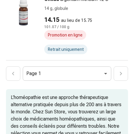
et
14 g, globule
insecticide
14.15
Protection
au lieu de 15.75
contre
101.07 / 100 g
les
Promotion en ligne
moustiques
et
Retrait uniquement
les
tiques
Vermifuges
Page 1
Pincettes
à
tiques
L’homéopathie est une approche thérapeutique
Médicaments
alternative pratiquée depuis plus de 200 ans à travers
soumis
le monde. Chez Sun Store, vous trouverez un large
à
choix de médicaments homéopathiques, ainsi que
ordonnance
des conseils éclairés pour différents troubles. Notre
Médicaments
sélection vous permet de vous y retrouver facilement