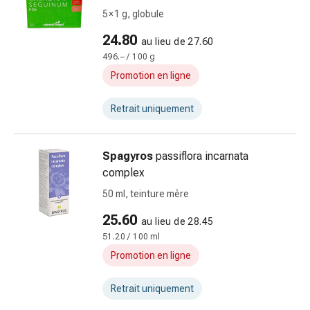
Matériel
5 × 1 g, globule
de
pansement
24.80
au lieu de 27.60
Brûlures
496.– / 100 g
et
Promotion en ligne
coups
de
Retrait uniquement
soleil
Sets
de
Spagyros
passiflora incarnata
rechange
complex
Pansements
50 ml, teinture mère
Pommades
et
25.60
au lieu de 28.45
désinfection
51.20 / 100 ml
des
Promotion en ligne
plaies
Pansement
Retrait uniquement
spray