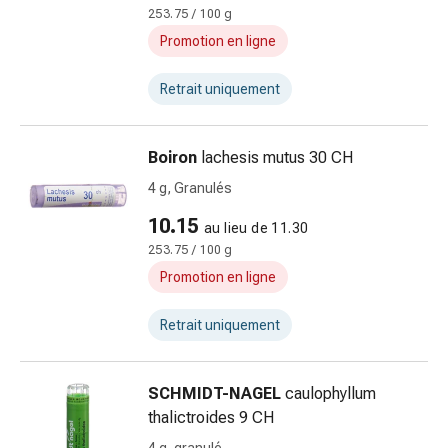
et
253.75 / 100 g
de
Promotion en ligne
la
concentration
Retrait uniquement
Allergies
Antiallergiques
Peau
Boiron
lachesis mutus 30 CH
Nez
4 g, Granulés
Estomac
10.15
et
au lieu de 11.30
intestins
253.75 / 100 g
Diarrhée
Promotion en ligne
Hémorroïdes
Brûlures
Retrait uniquement
d’estomac
Nausées
SCHMIDT-NAGEL
caulophyllum
et
thalictroides 9 CH
vomissements
Digestion,