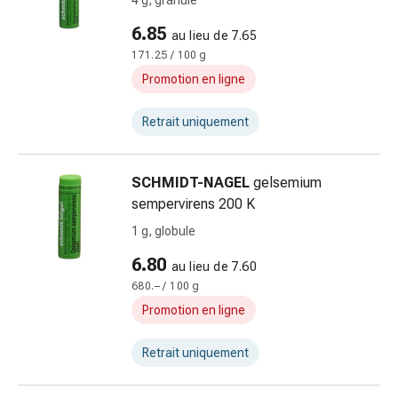
4 g, granulé
flatulences
6.85
au lieu de 7.65
et
171.25 / 100 g
ballonnements
Constipation
Promotion en ligne
Maladies
de
Retrait uniquement
la
peau
SCHMIDT-NAGEL
gelsemium
Eczéma
sempervirens 200 K
et
démangeaisons
1 g, globule
Cors
6.80
au lieu de 7.60
et
680.– / 100 g
verrues
Promotion en ligne
Mycoses
des
Retrait uniquement
ongles
et