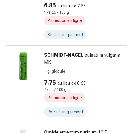
de
6.85
au lieu de 7.65
l’humeur
171.25 / 100 g
Troubles
Promotion en ligne
du
sommeil
Retrait uniquement
Ronflement
Voies
respiratoires
SCHMIDT-NAGEL
pulsatilla vulgaris
Préparations
MK
nasales
1 g, globule
Troubles
respiratoires
7.75
au lieu de 8.65
Infection
775.– / 100 g
Varicelle
Promotion en ligne
Métabolisme
Ostéoporose
Retrait uniquement
Immunosuppresseurs
Protection
parasitaire
Omida
argentum nitricum 12 D