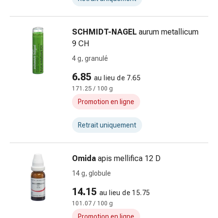
Traitement
par
les
SCHMIDT-NAGEL
aurum metallicum
fleurs
9 CH
de
4 g, granulé
Bach
Gemmothérapie
6.85
au lieu de 7.65
Homéopathie
171.25 / 100 g
Phytothérapie
Promotion en ligne
Sels
de
Retrait uniquement
Schüssler
Produits
spagyriques
Omida
apis mellifica 12 D
Médicaments
14 g, globule
anthroposophiques
14.15
Vessie,
au lieu de 15.75
rein
101.07 / 100 g
et
Promotion en ligne