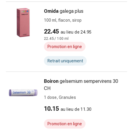
Sutures
cutanées
Omida
galega plus
adhésives
100 ml, flacon, sirop
et
22.45
colle
au lieu de 24.95
tissulaire
22.45 / 100 ml
Pommade
Promotion en ligne
vésicante
Tampons
Retrait uniquement
médicaux
Yeux
Boiron
gelsemium sempervirens 30
et
CH
oreilles
Hygiène
1 dose, Granules
des
10.15
au lieu de 11.30
oreilles
Douleurs
auriculaires
Promotion en ligne
Gouttes