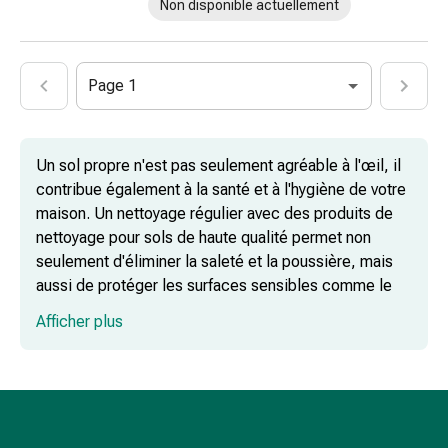
Non disponible actuellement
flatulences
et
ballonnements
Page 1
Constipation
Maladies
de
la
Un sol propre n'est pas seulement agréable à l'œil, il
peau
contribue également à la santé et à l'hygiène de votre
Eczéma
maison. Un nettoyage régulier avec des produits de
et
nettoyage pour sols de haute qualité permet non
démangeaisons
seulement d'éliminer la saleté et la poussière, mais
Cors
aussi de protéger les surfaces sensibles comme le
et
bois et le stratifié contre l'usure. Qu'il s'agisse de
Afficher plus
verrues
parquet, de carrelage ou de pierre, le bon nettoyant
Mycoses
pour sol garantit une propreté éclatante et une longue
des
durée de vie de vos sols.
ongles
Nettoyants universels pour sols : pour la
et