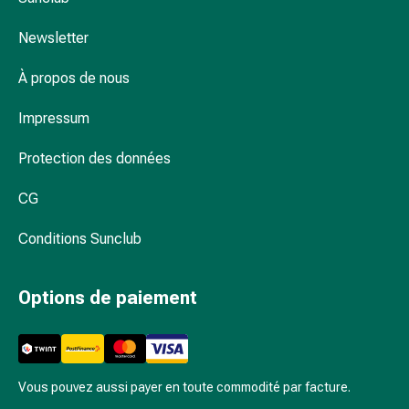
Traitement
par
Newsletter
les
fleurs
À propos de nous
de
Impressum
Bach
Gemmothérapie
Protection des données
Homéopathie
Phytothérapie
CG
Sels
de
Conditions Sunclub
Schüssler
Produits
spagyriques
Options de paiement
Médicaments
anthroposophiques
Vessie,
rein
Vous pouvez aussi payer en toute commodité par facture.
et