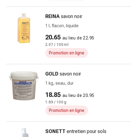
pour
les
REINA
savon noir
yeux
1 l, flacon, liquide
Inflammation
oculaire
20.65
au lieu de 22.95
Pansements
2.07 / 100 ml
ophtalmiques
Promotion en ligne
Hygiène
oculaire
Cœur,
GOLD
savon noir
circulation
1 kg, seau, dur
et
vaisseaux
18.85
au lieu de 20.95
sanguins
1.89 / 100 g
Cœur
Promotion en ligne
Bas
de
compression
SONETT
entretien pour sols