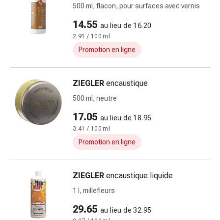
et
500 ml, flacon, pour surfaces avec vernis
de
14.55
contention
au lieu de 16.20
Circulation
2.91 / 100 ml
sanguine
Promotion en ligne
Arrêter
de
ZIEGLER
encaustique
fumer
Veines
500 ml, neutre
Coagulation
17.05
au lieu de 18.95
sanguine
3.41 / 100 ml
Troubles
cardiaques
Promotion en ligne
et
nerveux
ZIEGLER
encaustique liquide
Troubles
de
1 l, millefleurs
la
29.65
au lieu de 32.95
mémoire