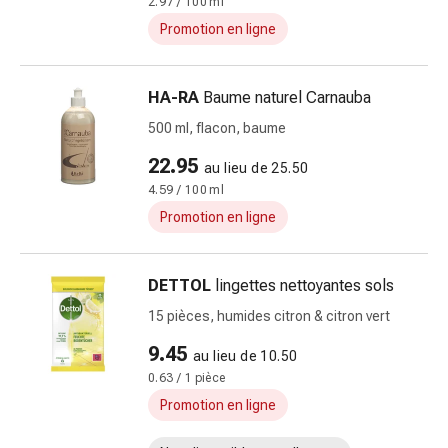
2.97 / 100 ml
et
Promotion en ligne
de
la
concentration
HA-RA
Baume naturel Carnauba
Allergies
500 ml, flacon, baume
Antiallergiques
Peau
22.95
au lieu de 25.50
Nez
4.59 / 100 ml
Estomac
Promotion en ligne
et
intestins
Diarrhée
DETTOL
lingettes nettoyantes sols
Hémorroïdes
15 pièces, humides citron & citron vert
Brûlures
d’estomac
9.45
au lieu de 10.50
Nausées
0.63 / 1 pièce
et
Promotion en ligne
vomissements
Digestion,