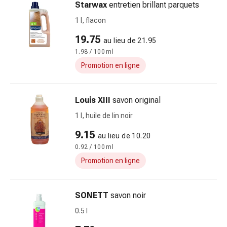
Matériel
Starwax
entretien brillant parquets
de
1 l, flacon
pansement
Brûlures
19.75
au lieu de 21.95
et
1.98 / 100 ml
coups
Promotion en ligne
de
soleil
Sets
Louis XIII
savon original
de
1 l, huile de lin noir
rechange
9.15
Pansements
au lieu de 10.20
Pommades
0.92 / 100 ml
et
Promotion en ligne
désinfection
des
SONETT
savon noir
plaies
Pansement
0.5 l
spray