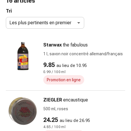
16 articles
et
accessoires
Tri
Douche
Les plus pertinents en premier
nasale
Mouchoirs
Rhume
Starwax
the fabulous
Irritation
et
1 l, savon noir concentré allemand/français
blessure
9.85
au lieu de 10.95
de
0.99 / 100 ml
la
peau
Promotion en ligne
Bandes
élastiques
ZIEGLER
encaustique
Compresses
pliées
500 ml, roses
Pansements
24.25
au lieu de 26.95
pour
4.85 / 100 ml
les