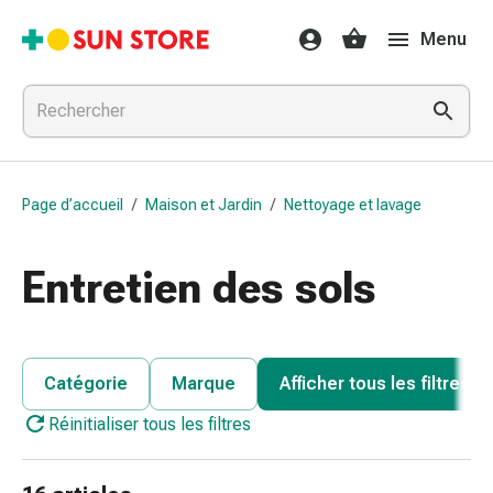
Médicaments
Menu
et
traitements
Refroidissement
et
grippe
Bonbons
Page d’accueil
/
Maison et Jardin
/
Nettoyage et lavage
contre
la
toux
Entretien des sols
Mal
de
gorge
Grippe
Catégorie
Marque
Afficher tous les filtres
et
Réinitialiser tous les filtres
refroidissement
Toux
Inhalateurs