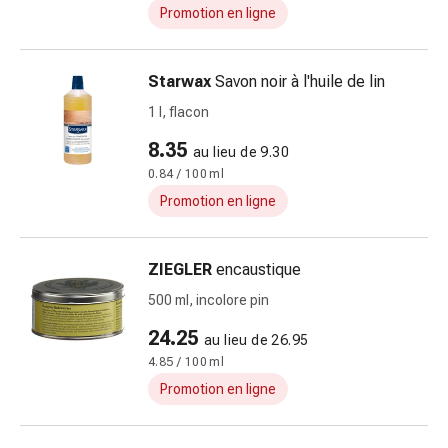
Promotion en ligne
doigts
Sparadraps
Bandes
Starwax
Savon noir à l'huile de lin
de
1 l, flacon
gaze
Bandes
8.35
au lieu de 9.30
de
0.84 / 100 ml
compression
Promotion en ligne
Pansements
adhésifs
Bandages,
ZIEGLER
encaustique
rubans
500 ml, incolore pin
et
accessoires
24.25
au lieu de 26.95
Bandages
4.85 / 100 ml
et
Promotion en ligne
filets
tubulaires