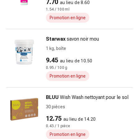
7.70
au lieu de 8.60
Sutures
1.54 / 100 ml
cutanées
adhésives
Promotion en ligne
et
colle
Starwax
savon noir mou
tissulaire
Pommade
1 kg, boîte
vésicante
9.45
au lieu de 10.50
Tampons
0.95 / 100 g
médicaux
Promotion en ligne
Yeux
et
oreilles
BLUU
Wish Wash nettoyant pour le sol
Hygiène
30 pièces
des
oreilles
12.75
au lieu de 14.20
Douleurs
0.43 / 1 pièce
auriculaires
Promotion en ligne
Gouttes