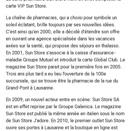
Matériel
carte VIP Sun Store.
de
pansement
La chaîne de pharmacies, qui a choisi pour symbole un
Brûlures
soleil éclatant, brille toujours par ses nouvelles idées.
et
C’est ainsi qu’en 2000, elle a décidé d’étendre son offre
coups
en ouvrant une agence spécialisée dans les vacances
de
axées sur la santé, qui propose des séjours en thalasso.
soleil
En 2001, Sun Store s’associe à la caisse d’assurance-
Sets
maladie Groupe Mutuel et introduit la carte Global Club. Le
de
magazine Sun Store parait pour la première fois en 2005.
rechange
Trois ans plus tard a eu lieu l’ouverture de la 100e
Pansements
succursale, qui se trouve être la pharmacie de la rue du
Pommades
Grand-Pont à Lausanne.
et
désinfection
En 2009, un nouvel acteur entre en scène: Sun Store SA
des
est en effet reprise par le Groupe Galenica. Le magazine
plaies
Sun Store est publié la même année en italien sous le nom
Pansement
de Sun Store J’adore. En 2010, le premier outlet Sun Store
spray
ouvre ses portes à Lausanne et la boutique en ligne est