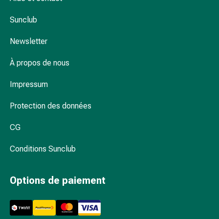
et
de
Sunclub
contention
Circulation
Newsletter
sanguine
Arrêter
À propos de nous
de
fumer
Impressum
Veines
Protection des données
Troubles
cardiaques
CG
et
nerveux
Conditions Sunclub
Troubles
de
la
Options de paiement
mémoire
et
de