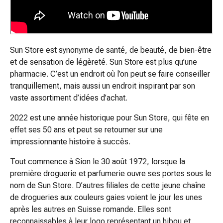
et
accessoires
Douche
nasale
Sun Store est synonyme de santé, de beauté, de bien-être
Mouchoirs
et de sensation de légèreté. Sun Store est plus qu’une
Rhume
pharmacie. C’est un endroit où l’on peut se faire conseiller
Irritation
tranquillement, mais aussi un endroit inspirant par son
et
vaste assortiment d’idées d’achat.
blessure
de
2022 est une année historique pour Sun Store, qui fête en
la
effet ses 50 ans et peut se retourner sur une
peau
impressionnante histoire à succès.
Bandes
élastiques
Tout commence à Sion le 30 août 1972, lorsque la
Compresses
première droguerie et parfumerie ouvre ses portes sous le
pliées
nom de Sun Store. D’autres filiales de cette jeune chaîne
Pansements
de drogueries aux couleurs gaies voient le jour les unes
pour
après les autres en Suisse romande. Elles sont
les
reconnaissables à leur logo représentant un hibou et