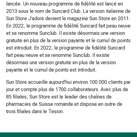
Sutures
lancée. Un nouveau programme de fidélité est lancé en
cutanées
2013 sous le nom de Suncard Club. La version italienne de
adhésives
Sun Store J’adore devient le magazine Sun Store en 2011.
et
En 2022, le programme de fidélité Suncard fait peau neuve
colle
et se renomme Sunclub. Il existe désormais une version
tissulaire
gratuite en plus de la version payante et le cumul de points
Pommade
est introduit. En 2022, le programme de fidélité Suncard
vésicante
fait peau neuve et se renomme Sunclub. Il existe
Tampons
désormais une version gratuite en plus de la version
médicaux
payante et le cumul de points est introduit.
Yeux
Sun Store accueille aujourd’hui environ 100 000 clients par
et
jour et compte plus de 1700 collaborateurs. Avec plus de
oreilles
85 filiales, Sun Store est le leader des chaînes de
Hygiène
pharmacies de Suisse romande et dispose en outre de
des
trois filiales dans le Tessin.
oreilles
Douleurs
auriculaires
Gouttes