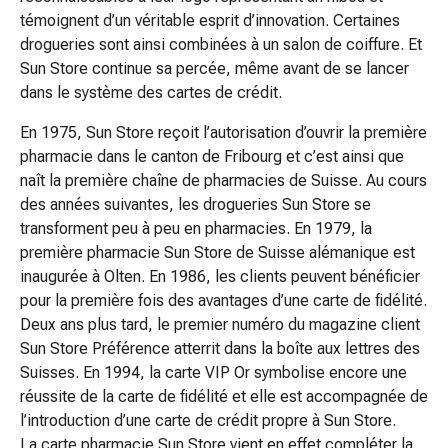
doigts
témoignent d’un véritable esprit d’innovation. Certaines
Sparadraps
drogueries sont ainsi combinées à un salon de coiffure. Et
Bandes
Sun Store continue sa percée, même avant de se lancer
de
dans le système des cartes de crédit.
gaze
En 1975, Sun Store reçoit l’autorisation d’ouvrir la première
Bandes
pharmacie dans le canton de Fribourg et c’est ainsi que
de
naît la première chaîne de pharmacies de Suisse. Au cours
compression
des années suivantes, les drogueries Sun Store se
Pansements
transforment peu à peu en pharmacies. En 1979, la
adhésifs
première pharmacie Sun Store de Suisse alémanique est
Bandages,
inaugurée à Olten. En 1986, les clients peuvent bénéficier
rubans
pour la première fois des avantages d’une carte de fidélité.
et
Deux ans plus tard, le premier numéro du magazine client
accessoires
Sun Store Préférence atterrit dans la boîte aux lettres des
Bandages
Suisses. En 1994, la carte VIP Or symbolise encore une
et
réussite de la carte de fidélité et elle est accompagnée de
filets
l’introduction d’une carte de crédit propre à Sun Store.
tubulaires
La carte pharmacie Sun Store vient en effet compléter la