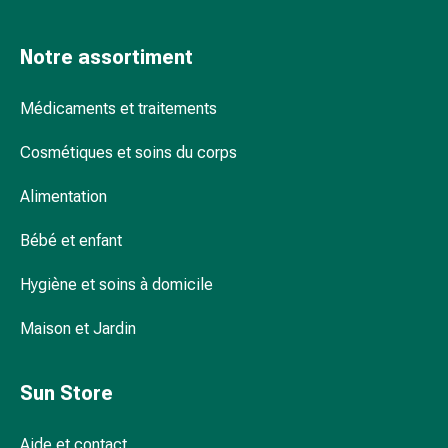
pour
les
Notre assortiment
yeux
Inflammation
Médicaments et traitements
oculaire
Pansements
Cosmétiques et soins du corps
ophtalmiques
Hygiène
Alimentation
oculaire
Cœur,
Bébé et enfant
circulation
et
Hygiène et soins à domicile
vaisseaux
Maison et Jardin
sanguins
Cœur
Bas
Sun Store
de
compression
Aide et contact