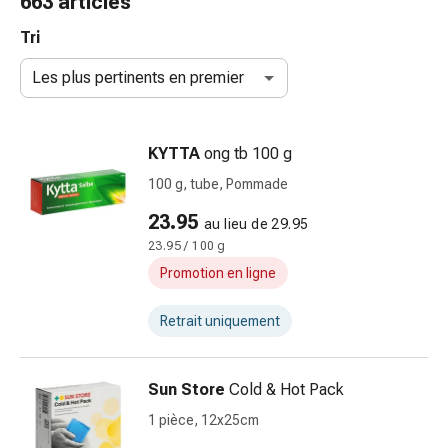
663 articles
et
accessoires
Tri
Douche
Les plus pertinents en premier
nasale
Mouchoirs
Rhume
KYTTA
ong tb 100 g
Irritation
et
100 g, tube, Pommade
blessure
23.95
au lieu de 29.95
de
23.95 / 100 g
la
peau
Promotion en ligne
Bandes
élastiques
Retrait uniquement
Compresses
pliées
Sun Store
Cold & Hot Pack
Pansements
pour
1 pièce, 12x25cm
les