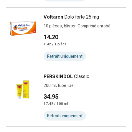
les
fleurs
Voltaren
Dolo forte 25 mg
de
Bach
10 pièces, blister, Comprimé enrobé
Gemmothérapie
14.20
Homéopathie
1.42 / 1 pièce
Phytothérapie
Sels
Retrait uniquement
de
Schüssler
Produits
PERSKINDOL
Classic
spagyriques
200 ml, tube, Gel
Médicaments
anthroposophiques
34.95
Vessie,
17.48 / 100 ml
rein
et
Retrait uniquement
prostate
Troubles