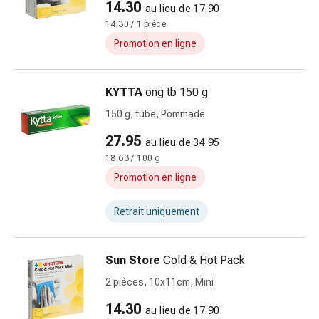
14.30
au lieu de 17.90
doigts
14.30 / 1 pièce
Sparadraps
Promotion en ligne
Bandes
de
gaze
KYTTA
ong tb 150 g
Bandes
150 g, tube, Pommade
de
compression
27.95
au lieu de 34.95
Pansements
18.63 / 100 g
adhésifs
Promotion en ligne
Bandages,
rubans
Retrait uniquement
et
accessoires
Bandages
Sun Store
Cold & Hot Pack
et
2 pièces, 10x11cm, Mini
filets
tubulaires
14.30
au lieu de 17.90