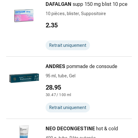
DAFALGAN
supp 150 mg blist 10 pce
urinaires
Prostate
10 pièces, blister, Suppositoire
Troubles
2.35
rénaux
et
vésicaux
Retrait uniquement
Douleurs
Maux
de
ANDRES
pommade de consoude
tête
95 ml, tube, Gel
et
28.95
migraine
Antidouleurs
30.47 / 100 ml
Douleurs
Retrait uniquement
musculaires
et
articulaires
NEO DECONGESTINE
hot & cold
Thérapie