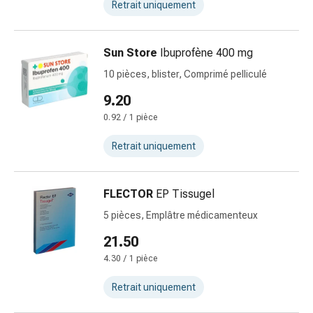
Retrait uniquement
pour
les
yeux
Sun Store
Ibuprofène 400 mg
Inflammation
10 pièces, blister, Comprimé pelliculé
oculaire
Pansements
9.20
ophtalmiques
0.92 / 1 pièce
Hygiène
oculaire
Retrait uniquement
Cœur,
circulation
FLECTOR
EP Tissugel
et
vaisseaux
5 pièces, Emplâtre médicamenteux
sanguins
21.50
Cœur
4.30 / 1 pièce
Bas
de
Retrait uniquement
compression