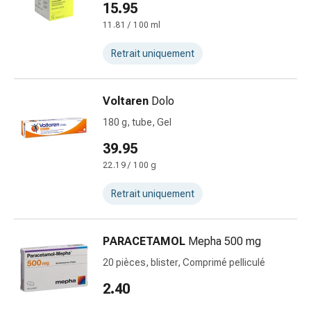
15.95
ballonnements
11.81 / 100 ml
Constipation
Maladies
Retrait uniquement
de
la
peau
Voltaren
Dolo
Eczéma
180 g, tube, Gel
et
démangeaisons
39.95
Cors
22.19 / 100 g
et
Retrait uniquement
verrues
Mycoses
des
PARACETAMOL
Mepha 500 mg
ongles
et
20 pièces, blister, Comprimé pelliculé
des
2.40
pieds