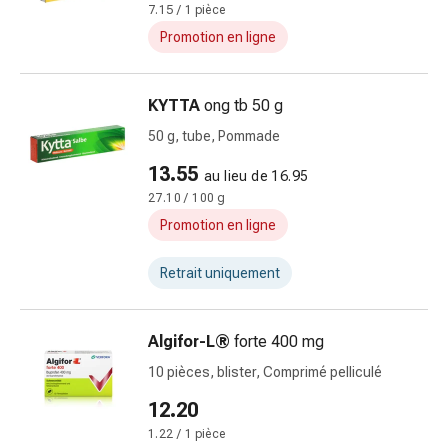
Matériel
7.15 / 1 pièce
de
Promotion en ligne
pansement
Brûlures
et
KYTTA
ong tb 50 g
coups
50 g, tube, Pommade
de
soleil
13.55
au lieu de 16.95
Sets
27.10 / 100 g
de
Promotion en ligne
rechange
Pansements
Retrait uniquement
Pommades
et
désinfection
Algifor-L®
forte 400 mg
des
10 pièces, blister, Comprimé pelliculé
plaies
12.20
Pansement
spray
1.22 / 1 pièce