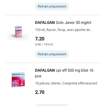
Sutures
Retrait uniquement
cutanées
adhésives
et
DAFALGAN
Dolo Junior 30 mg/ml
colle
150 ml, flacon, Sirop, avec pipette de
tissulaire
dosage
Pommade
7.20
vésicante
4.80 / 100 ml
Tampons
médicaux
Retrait uniquement
Yeux
et
DAFALGAN
cpr eff 500 mg blist 16
oreilles
pce
Hygiène
des
16 pièces, blister, Comprimé effervescent
oreilles
2.70
Douleurs
auriculaires
Gouttes