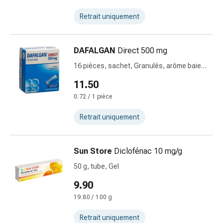
Cicatrices
Peau
Retrait uniquement
sèche
Transpiration
excessive
DAFALGAN
Direct 500 mg
Impuretés
16 pièces, sachet, Granulés, arôme baies
de
rouges
11.50
la
peau
0.72 / 1 pièce
Boutons
Retrait uniquement
de
fièvre
Éruptions
Sun Store
Diclofénac 10 mg/g
cutanées
50 g, tube, Gel
Acné
Remèdes
9.90
naturels
19.80 / 100 g
Traitement
par
Retrait uniquement