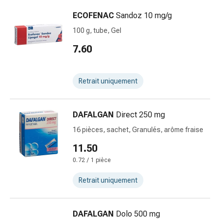
et
de
ECOFENAC
Sandoz 10 mg/g
contention
100 g, tube, Gel
Circulation
7.60
sanguine
Arrêter
de
Retrait uniquement
fumer
Veines
Troubles
DAFALGAN
Direct 250 mg
cardiaques
16 pièces, sachet, Granulés, arôme fraise
et
nerveux
11.50
Troubles
0.72 / 1 pièce
de
la
Retrait uniquement
mémoire
et
de
DAFALGAN
Dolo 500 mg