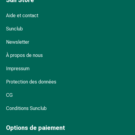
Sun Store
des produits adaptés chez Sun Store
Protection
contre
Aide et contact
les
moustiques
Sunclub
et
les
Newsletter
tiques
À propos de nous
Vermifuges
Pincettes
Impressum
à
tiques
Protection des données
Médicaments
soumis
CG
à
ordonnance
Conditions Sunclub
Médicaments
soumis
Options de paiement
à