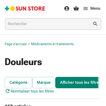
Médicaments
Menu
et
traitements
Refroidissement
et
grippe
Bonbons
Page d’accueil
/
Médicaments et traitements
contre
la
toux
Douleurs
Mal
de
gorge
Grippe
Catégorie
Marque
Afficher tous les filtres
et
Réinitialiser tous les filtres
refroidissement
Toux
Inhalateurs