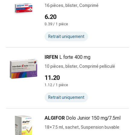
la
16 pièces, blister, Comprimé
concentration
6.20
Allergies
Antiallergiques
0.39 / 1 pièce
Peau
Retrait uniquement
Nez
Estomac
et
IRFEN
L forte 400 mg
intestins
10 pièces, blister, Comprimé pelliculé
Diarrhée
Hémorroïdes
11.20
Brûlures
1.12 / 1 pièce
d’estomac
Nausées
Retrait uniquement
et
vomissements
ALGIFOR
Dolo Junior 150 mg/7.5ml
Digestion,
flatulences
18 × 7.5 ml, sachet, Suspension buvable
et