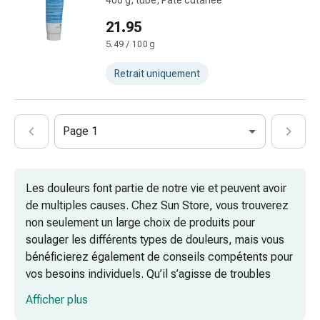
400 g, tube, Pâte cutanée
par
le
21.95
froid
5.49 / 100 g
Traitement
de
Retrait uniquement
la
douleur
Thérapie
Page 1
par
la
chaleur
Les douleurs font partie de notre vie et peuvent avoir
Stress,
de multiples causes. Chez Sun Store, vous trouverez
sommeil
non seulement un large choix de produits pour
et
soulager les différents types de douleurs, mais vous
tranquillisation
bénéficierez également de conseils compétents pour
Tranquillisants
vos besoins individuels. Qu’il s’agisse de troubles
Labilité
aigus ou de douleurs persistantes, nous sommes
de
Afficher plus
votre point de contact fiable pour vous accompagner
l’humeur