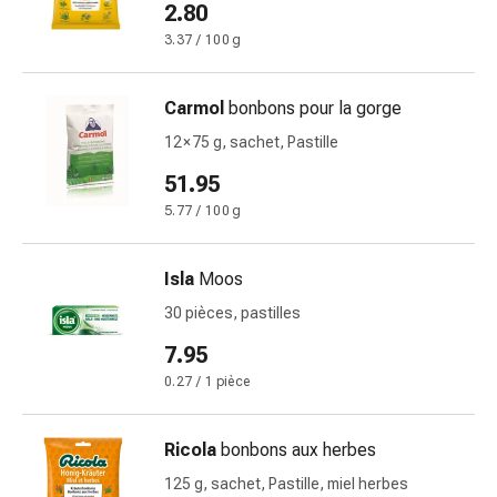
2.80
la
concentration
3.37 / 100 g
Allergies
Antiallergiques
Carmol
bonbons pour la gorge
Peau
12 × 75 g, sachet, Pastille
Nez
Estomac
51.95
et
5.77 / 100 g
intestins
Diarrhée
Hémorroïdes
Isla
Moos
Brûlures
30 pièces, pastilles
d’estomac
7.95
Nausées
et
0.27 / 1 pièce
vomissements
Digestion,
Ricola
bonbons aux herbes
flatulences
125 g, sachet, Pastille, miel herbes
et