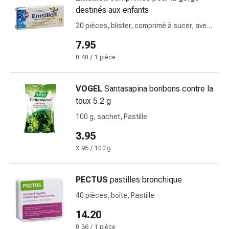
Cicatrices
destinés aux enfants
Peau
sèche
20 pièces, blister, comprimé à sucer, avec
vanille
Transpiration
7.95
excessive
0.40 / 1 pièce
Impuretés
de
la
VOGEL
Santasapina bonbons contre la
peau
toux 5.2 g
Boutons
100 g, sachet, Pastille
de
3.95
fièvre
Éruptions
3.95 / 100 g
cutanées
Acné
PECTUS
pastilles bronchique
Remèdes
40 pièces, boîte, Pastille
naturels
Traitement
14.20
par
0.36 / 1 pièce