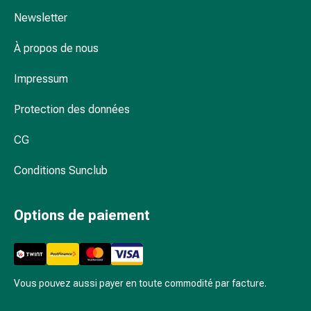
par
Newsletter
le
froid
À propos de nous
Traitement
de
Impressum
la
douleur
Protection des données
Thérapie
par
CG
la
chaleur
Conditions Sunclub
Stress,
sommeil
Options de paiement
et
tranquillisation
Tranquillisants
Labilité
Vous pouvez aussi payer en toute commodité par facture.
de
l’humeur