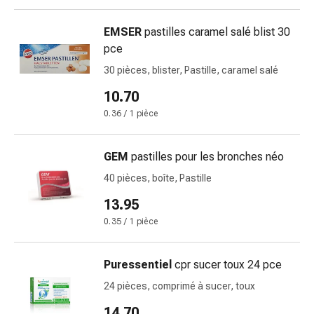
pour
les
EMSER
pastilles caramel salé blist 30
yeux
pce
Inflammation
30 pièces, blister, Pastille, caramel salé
oculaire
10.70
Pansements
ophtalmiques
0.36 / 1 pièce
Hygiène
oculaire
GEM
pastilles pour les bronches néo
Cœur,
40 pièces, boîte, Pastille
circulation
et
13.95
vaisseaux
0.35 / 1 pièce
sanguins
Cœur
Puressentiel
cpr sucer toux 24 pce
Bas
de
24 pièces, comprimé à sucer, toux
compression
14.70