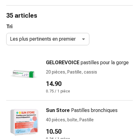
et
accessoires
35 articles
Douche
nasale
Tri
Mouchoirs
Les plus pertinents en premier
Rhume
Irritation
et
GELOREVOICE
pastilles pour la gorge
blessure
de
20 pièces, Pastille, cassis
la
14.90
peau
0.75 / 1 pièce
Bandes
élastiques
Compresses
Sun Store
Pastilles bronchiques
pliées
40 pièces, boîte, Pastille
Pansements
pour
10.50
les