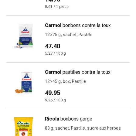
et
0.61 / 1 pièce
de
contention
Circulation
Carmol
bonbons contre la toux
sanguine
12 × 75 g, sachet, Pastille
Arrêter
de
47.40
fumer
5.27 / 100 g
Veines
Troubles
Carmol
pastilles contre la toux
cardiaques
et
12 × 45 g, box, Pastille
nerveux
49.95
Troubles
9.25 / 100 g
de
la
mémoire
Ricola
bonbons gorge
et
83 g, sachet, Pastille, sucre aux herbes
de