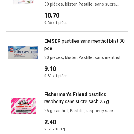
Sutures
30 pièces, blister, Pastille, sans sucre
cutanées
avec sauge
10.70
adhésives
0.36 / 1 pièce
et
colle
tissulaire
EMSER
pastilles sans menthol blist 30
Pommade
pce
vésicante
30 pièces, blister, Pastille, sans menthol
Tampons
médicaux
9.10
Yeux
0.30 / 1 pièce
et
oreilles
Fisherman's Friend
pastilles
Hygiène
raspberry sans sucre sach 25 g
des
oreilles
25 g, sachet, Pastille, raspberry sans
sucre
Douleurs
2.40
auriculaires
9.60 / 100 g
Gouttes