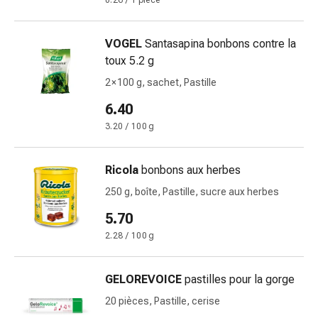
0.26 / 1 pièce
doigts
Sparadraps
VOGEL
Santasapina bonbons contre la
Bandes
toux 5.2 g
de
gaze
2 × 100 g, sachet, Pastille
Bandes
6.40
de
3.20 / 100 g
compression
Pansements
adhésifs
Ricola
bonbons aux herbes
Bandages,
250 g, boîte, Pastille, sucre aux herbes
rubans
5.70
et
accessoires
2.28 / 100 g
Bandages
et
GELOREVOICE
pastilles pour la gorge
filets
20 pièces, Pastille, cerise
tubulaires