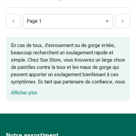
les
fleurs
de
Page 1
Bach
Gemmothérapie
Homéopathie
En cas de toux, d'enrouement ou de gorge irritée,
Phytothérapie
beaucoup recherchent un soulagement rapide et
Sels
simple. Chez Sun Store, vous trouverez un large choix
de
de pastilles contre la toux et les maux de gorge qui
Schüssler
peuvent apporter un soulagement bienfaisant à ces
Produits
symptômes. En tant que partenaire de confiance, nous
spagyriques
vous proposons non seulement un assortiment
Médicaments
Afficher plus
complet, mais aussi des conseils compétents sur les
anthroposophiques
problèmes de gorge et les symptômes du rhume.
Vessie,
rein
Des formes d'administration variées pour
et
des besoins individuels
prostate
Troubles
Notre assortiment