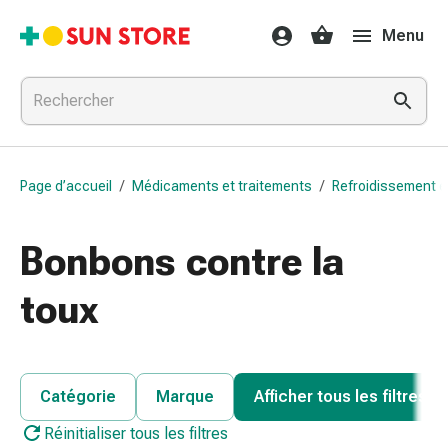
Médicaments
Menu
et
traitements
Refroidissement
et
grippe
Bonbons
Page d’accueil
/
Médicaments et traitements
/
Refroidissement e
contre
la
toux
Bonbons contre la
Mal
de
toux
gorge
Grippe
et
refroidissement
Catégorie
Marque
Afficher tous les filtres
Toux
Réinitialiser tous les filtres
Inhalateurs