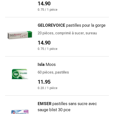
Matériel
14.90
de
0.75 / 1 pièce
pansement
Brûlures
et
GELOREVOICE
pastilles pour la gorge
coups
20 pièces, comprimé à sucer, sureau
de
14.90
soleil
Sets
0.75 / 1 pièce
de
rechange
Isla
Moos
Pansements
60 pièces, pastilles
Pommades
et
11.95
désinfection
0.20 / 1 pièce
des
plaies
EMSER
pastilles sans sucre avec
Pansement
sauge blist 30 pce
spray