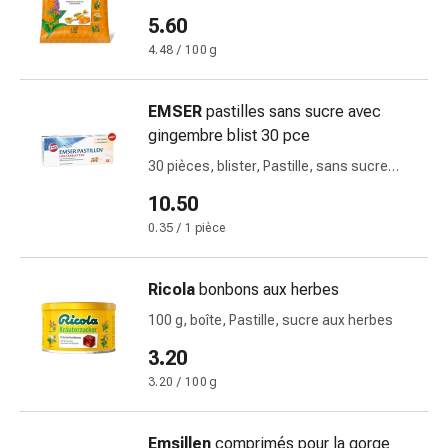
ballonnements
5.60
Constipation
4.48 / 100 g
Maladies
de
EMSER
pastilles sans sucre avec
la
gingembre blist 30 pce
peau
Eczéma
30 pièces, blister, Pastille, sans sucre
et
avec gingembre
10.50
démangeaisons
0.35 / 1 pièce
Cors
et
verrues
Ricola
bonbons aux herbes
Mycoses
100 g, boîte, Pastille, sucre aux herbes
des
ongles
3.20
et
3.20 / 100 g
des
pieds
Emsillen
comprimés pour la gorge