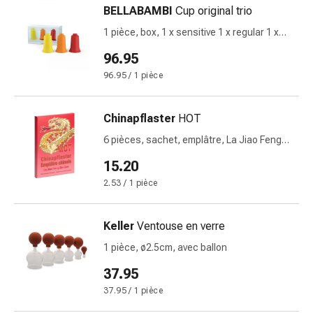
BELLABAMBI
Cup original trio
ballonnements
Constipation
1 pièce, box, 1 x sensitive 1 x regular 1 x
Maladies
intense
96.95
de
96.95 / 1 pièce
la
peau
Eczéma
Chinapflaster
HOT
et
6 pièces, sachet, emplâtre, La Jiao Feng
démangeaisons
Shi Gao
Cors
15.20
et
2.53 / 1 pièce
verrues
Mycoses
Keller
Ventouse en verre
des
ongles
1 pièce, ø2.5cm, avec ballon
et
37.95
des
37.95 / 1 pièce
pieds