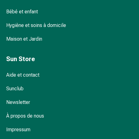
urinaires
Bébé et enfant
Prostate
Rafraîchir les sens avec des bâtonnets
Troubles
olfactifs
Hygiène et soins à domicile
rénaux
et
Maison et Jardin
vésicaux
Comment fonctionnent les bracelets
Douleurs
d'acupression ?
Maux
Sun Store
de
tête
Aide et contact
et
Combien de fois par semaine peut-on
migraine
Sunclub
appliquer des ventouses ?
Antidouleurs
Newsletter
Douleurs
musculaires
À propos de nous
et
articulaires
Impressum
Thérapie