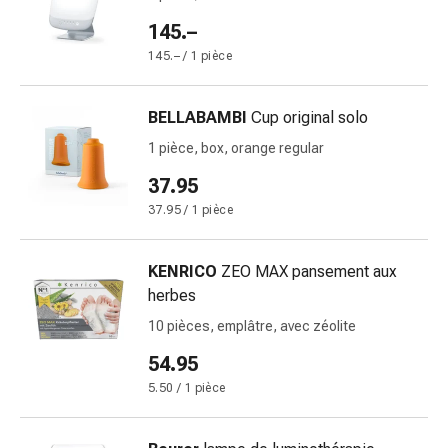
et
de
145.–
contention
145.– / 1 pièce
Circulation
sanguine
BELLABAMBI
Cup original solo
Arrêter
de
1 pièce, box, orange regular
fumer
37.95
Veines
37.95 / 1 pièce
Troubles
cardiaques
et
KENRICO
ZEO MAX pansement aux
nerveux
herbes
Troubles
10 pièces, emplâtre, avec zéolite
de
54.95
la
mémoire
5.50 / 1 pièce
et
de