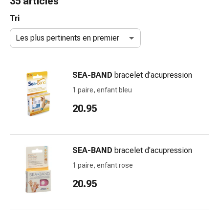
35 articles
et
accessoires
Tri
Douche
Les plus pertinents en premier
nasale
Mouchoirs
Rhume
SEA-BAND
bracelet d'acupression
Irritation
et
1 paire, enfant bleu
blessure
20.95
de
la
peau
Bandes
SEA-BAND
bracelet d'acupression
élastiques
1 paire, enfant rose
Compresses
pliées
20.95
Pansements
pour
les