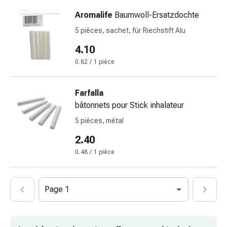
Cicatrices
Peau
Aromalife
Baumwoll-Ersatzdochte
sèche
5 pièces, sachet, für Riechstift Alu
Transpiration
4.10
excessive
Impuretés
0.82 / 1 pièce
de
la
Farfalla
peau
bâtonnets pour Stick inhalateur
Boutons
5 pièces, métal
de
fièvre
2.40
Éruptions
0.48 / 1 pièce
cutanées
Acné
Remèdes
Page 1
naturels
Traitement
par