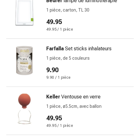
Beurer
lampe de luminothérapie
la
1 pièce, carton, TL 30
concentration
Allergies
49.95
Antiallergiques
49.95 / 1 pièce
Peau
Nez
Estomac
Farfalla
Set sticks inhalateurs
et
1 pièce, de 5 couleurs
intestins
9.90
Diarrhée
Hémorroïdes
9.90 / 1 pièce
Brûlures
d’estomac
Keller
Ventouse en verre
Nausées
1 pièce, ø5.5cm, avec ballon
et
vomissements
49.95
Digestion,
49.95 / 1 pièce
flatulences
et