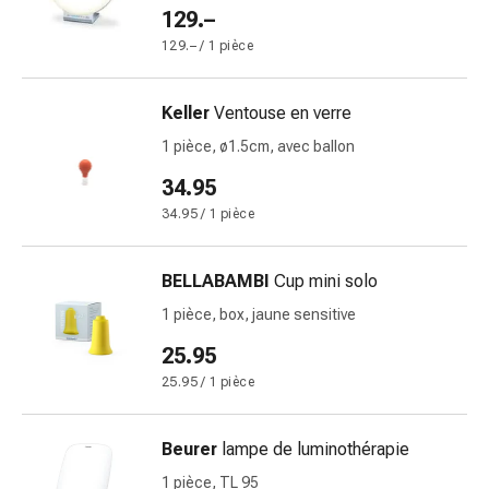
129.–
pour
les
129.– / 1 pièce
yeux
Inflammation
Keller
Ventouse en verre
oculaire
1 pièce, ø1.5cm, avec ballon
Pansements
ophtalmiques
34.95
Hygiène
34.95 / 1 pièce
oculaire
Cœur,
BELLABAMBI
Cup mini solo
circulation
et
1 pièce, box, jaune sensitive
vaisseaux
25.95
sanguins
25.95 / 1 pièce
Cœur
Bas
de
Beurer
lampe de luminothérapie
compression
1 pièce, TL 95