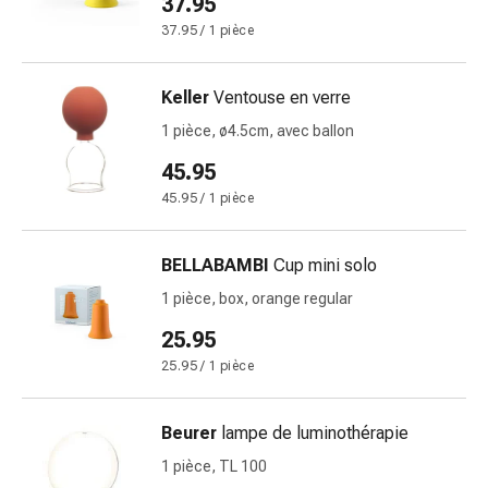
37.95
Sutures
37.95 / 1 pièce
cutanées
adhésives
et
Keller
Ventouse en verre
colle
1 pièce, ø4.5cm, avec ballon
tissulaire
Pommade
45.95
vésicante
45.95 / 1 pièce
Tampons
médicaux
BELLABAMBI
Cup mini solo
Yeux
et
1 pièce, box, orange regular
oreilles
25.95
Hygiène
25.95 / 1 pièce
des
oreilles
Douleurs
Beurer
lampe de luminothérapie
auriculaires
1 pièce, TL 100
Gouttes