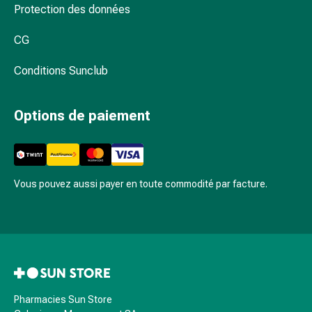
par
Protection des données
le
froid
CG
Traitement
de
Conditions Sunclub
la
douleur
Options de paiement
Thérapie
par
la
chaleur
Vous pouvez aussi payer en toute commodité par facture.
Stress,
sommeil
et
tranquillisation
Tranquillisants
Labilité
de
Pharmacies Sun Store
l’humeur