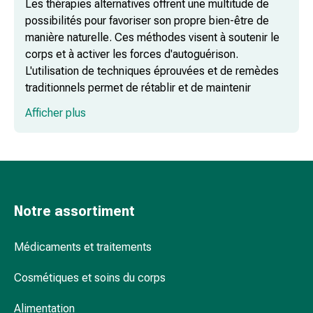
Les thérapies alternatives offrent une multitude de
les
possibilités pour favoriser son propre bien-être de
fleurs
manière naturelle. Ces méthodes visent à soutenir le
de
corps et à activer les forces d'autoguérison.
Bach
L'utilisation de techniques éprouvées et de remèdes
Gemmothérapie
traditionnels permet de rétablir et de maintenir
Homéopathie
l'équilibre physique et mental.
Phytothérapie
Afficher plus
Sels
Un soulagement naturel grâce aux
de
bracelets d'acupression
Schüssler
Produits
spagyriques
Médicaments
Notre assortiment
Le pouvoir des patchs aux herbes
anthroposophiques
Vessie,
Médicaments et traitements
rein
L'art de la guérison traditionnelle avec les
et
Cosmétiques et soins du corps
ventouses
prostate
Alimentation
Troubles