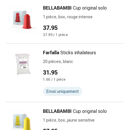
Matériel
de
BELLABAMBI
Cup original solo
pansement
1 pièce, box, rouge intense
Brûlures
37.95
et
coups
37.95 / 1 pièce
de
soleil
Farfalla
Sticks inhalateurs
Sets
20 pièces, blanc
de
rechange
31.95
Pansements
1.60 / 1 pièce
Pommades
et
Envoi uniquement
désinfection
des
BELLABAMBI
Cup original solo
plaies
Pansement
1 pièce, box, jaune sensitive
spray