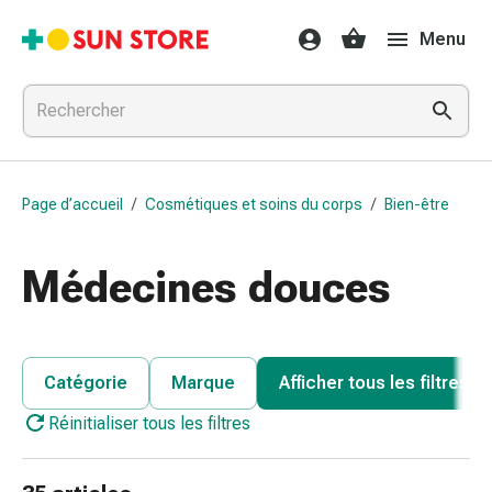
Médicaments
Menu
et
traitements
Refroidissement
et
grippe
Bonbons
Page d’accueil
/
Cosmétiques et soins du corps
/
Bien-être
contre
la
toux
Médecines douces
Mal
de
gorge
Grippe
Catégorie
Marque
Afficher tous les filtres
et
Réinitialiser tous les filtres
refroidissement
Toux
Inhalateurs