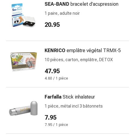
SEA-BAND
bracelet d'acupression
doigts
Sparadraps
1 paire, adulte noir
Bandes
20.95
de
gaze
Bandes
de
KENRICO
emplâtre végétal TRMX-5
compression
10 pièces, carton, emplâtre, DETOX
Pansements
47.95
adhésifs
Bandages,
4.80 / 1 pièce
rubans
et
Farfalla
Stick inhalateur
accessoires
1 pièce, métal incl 3 bâtonnets
Bandages
et
7.95
filets
7.95 / 1 pièce
tubulaires