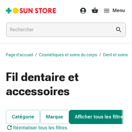
Médicaments
Menu
et
traitements
Refroidissement
et
grippe
Bonbons
Page d’accueil
/
Cosmétiques et soins du corps
/
Dent et soins 
contre
la
toux
Fil dentaire et
Mal
de
accessoires
gorge
Grippe
et
refroidissement
Catégorie
Marque
Afficher tous les filtres
Toux
Réinitialiser tous les filtres
Inhalateurs