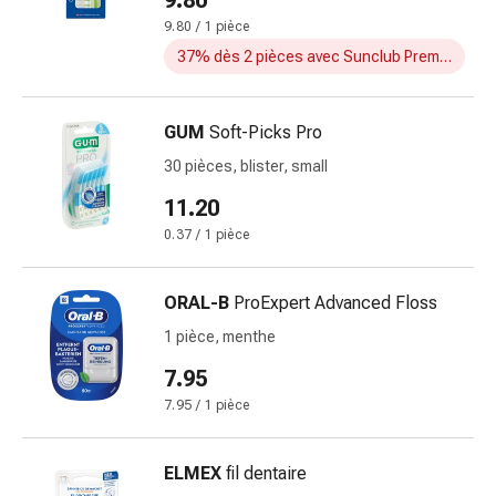
9.80
ballonnements
9.80 / 1 pièce
Constipation
37% dès 2 pièces avec Sunclub Premium
Maladies
de
la
GUM
Soft-Picks Pro
peau
30 pièces, blister, small
Eczéma
11.20
et
démangeaisons
0.37 / 1 pièce
Cors
et
ORAL-B
ProExpert Advanced Floss
verrues
1 pièce, menthe
Mycoses
des
7.95
ongles
7.95 / 1 pièce
et
des
pieds
ELMEX
fil dentaire