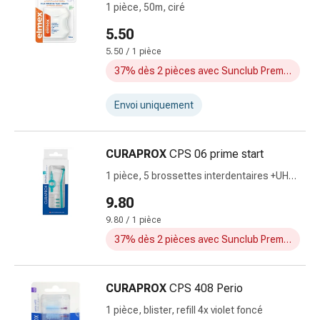
Cicatrices
1 pièce, 50m, ciré
Peau
5.50
sèche
Transpiration
5.50 / 1 pièce
excessive
37% dès 2 pièces avec Sunclub Premium
Impuretés
de
Envoi uniquement
la
peau
CURAPROX
CPS 06 prime start
Boutons
de
1 pièce, 5 brossettes interdentaires +UHS
fièvre
409&470
9.80
Éruptions
9.80 / 1 pièce
cutanées
37% dès 2 pièces avec Sunclub Premium
Acné
Remèdes
naturels
CURAPROX
CPS 408 Perio
Traitement
par
1 pièce, blister, refill 4x violet foncé