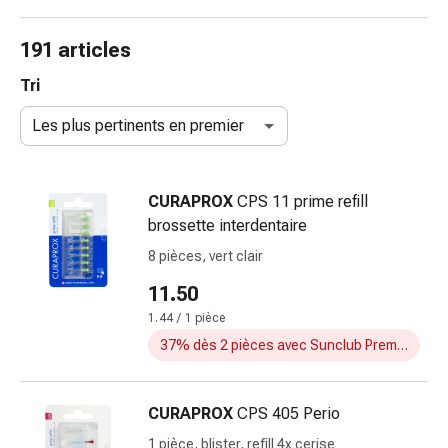
et
accessoires
191 articles
Douche
nasale
Tri
Mouchoirs
Les plus pertinents en premier
Rhume
Irritation
et
CURAPROX
CPS 11 prime refill
blessure
brossette interdentaire
de
la
8 pièces, vert clair
peau
11.50
Bandes
1.44 / 1 pièce
élastiques
Compresses
37% dès 2 pièces avec Sunclub Premium
pliées
Pansements
CURAPROX
CPS 405 Perio
pour
les
1 pièce, blister, refill 4x cerise