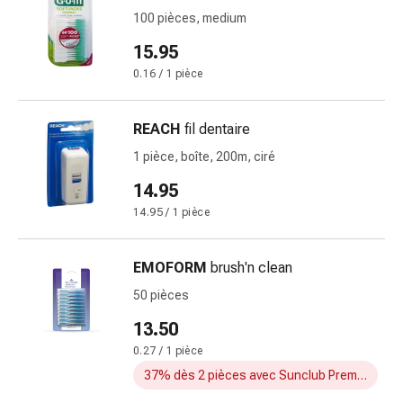
et
100 pièces, medium
de
contention
15.95
Circulation
0.16 / 1 pièce
sanguine
Arrêter
REACH
fil dentaire
de
fumer
1 pièce, boîte, 200m, ciré
Veines
14.95
Troubles
14.95 / 1 pièce
cardiaques
et
nerveux
EMOFORM
brush'n clean
Troubles
50 pièces
de
la
13.50
mémoire
0.27 / 1 pièce
et
37% dès 2 pièces avec Sunclub Premium
de