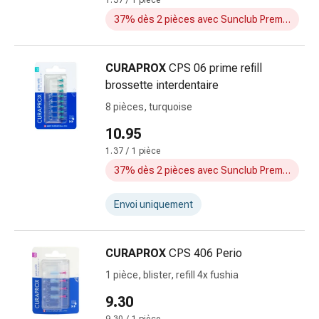
1.37 / 1 pièce
Sutures
37% dès 2 pièces avec Sunclub Premium
cutanées
adhésives
et
CURAPROX
CPS 06 prime refill
colle
brossette interdentaire
tissulaire
8 pièces, turquoise
Pommade
vésicante
10.95
Tampons
1.37 / 1 pièce
médicaux
37% dès 2 pièces avec Sunclub Premium
Yeux
et
Envoi uniquement
oreilles
Hygiène
des
CURAPROX
CPS 406 Perio
oreilles
1 pièce, blister, refill 4x fushia
Douleurs
auriculaires
9.30
Gouttes