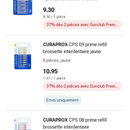
doigts
9.30
Sparadraps
9.30 / 1 pièce
Bandes
37% dès 2 pièces avec Sunclub Premium
de
gaze
Bandes
CURAPROX
CPS 09 prime refill
de
brossette interdentaire jaune
compression
8 pièces, jaune
Pansements
adhésifs
10.95
Bandages,
1.37 / 1 pièce
rubans
37% dès 2 pièces avec Sunclub Premium
et
accessoires
Envoi uniquement
Bandages
et
filets
CURAPROX
CPS 08 prime refill
tubulaires
brossette interdentaire