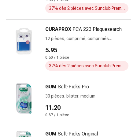
9.30 / 1 pièce
pour
37% dès 2 pièces avec Sunclub Premium
les
yeux
Inflammation
CURAPROX
PCA 223 Plaquesearch
oculaire
12 pièces, comprimé, comprimés
Pansements
révelateurs de plaque
5.95
ophtalmiques
Hygiène
0.50 / 1 pièce
oculaire
37% dès 2 pièces avec Sunclub Premium
Cœur,
circulation
et
GUM
Soft-Picks Pro
vaisseaux
30 pièces, blister, medium
sanguins
11.20
Cœur
Bas
0.37 / 1 pièce
de
compression
GUM
Soft-Picks Original