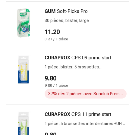
la
concentration
GUM
Soft-Picks Pro
Allergies
30 pièces, blister, large
Antiallergiques
11.20
Peau
Nez
0.37 / 1 pièce
Estomac
et
CURAPROX
CPS 09 prime start
intestins
1 pièce, blister, 5 brossettes
Diarrhée
interdentaires +UHS 409&470
Hémorroïdes
9.80
Brûlures
9.80 / 1 pièce
d’estomac
37% dès 2 pièces avec Sunclub Premium
Nausées
et
vomissements
CURAPROX
CPS 11 prime start
Digestion,
1 pièce, 5 brossettes interdentaires +UHS
flatulences
409&470
et