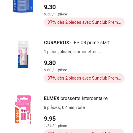
les
9.30
fleurs
9.30 / 1 pièce
de
37% dès 2 pièces avec Sunclub Premium
Bach
Gemmothérapie
Homéopathie
CURAPROX
CPS 08 prime start
Phytothérapie
1 pièce, blister, 5 brossettes
Sels
interdentaires +UHS 409&470
de
9.80
Schüssler
9.80 / 1 pièce
Produits
37% dès 2 pièces avec Sunclub Premium
spagyriques
Médicaments
anthroposophiques
ELMEX
brossette interdentaire
Vessie,
8 pièces, 0.4mm, rose
rein
et
9.95
prostate
1.24 / 1 pièce
Troubles