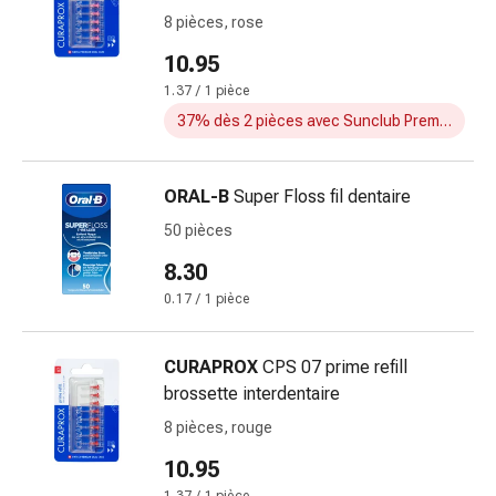
Matériel
8 pièces, rose
de
pansement
10.95
Brûlures
1.37 / 1 pièce
et
37% dès 2 pièces avec Sunclub Premium
coups
de
soleil
ORAL-B
Super Floss fil dentaire
Sets
50 pièces
de
rechange
8.30
Pansements
0.17 / 1 pièce
Pommades
et
CURAPROX
CPS 07 prime refill
désinfection
brossette interdentaire
des
plaies
8 pièces, rouge
Pansement
10.95
spray