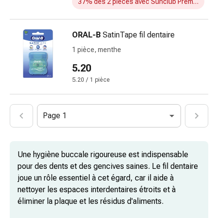
37% dès 2 pièces avec Sunclub Premium
urinaires
Prostate
Troubles
ORAL-B
SatinTape fil dentaire
rénaux
1 pièce, menthe
et
5.20
vésicaux
Douleurs
5.20 / 1 pièce
Maux
de
tête
Page 1
et
migraine
Antidouleurs
Une hygiène buccale rigoureuse est indispensable
Douleurs
pour des dents et des gencives saines. Le fil dentaire
musculaires
joue un rôle essentiel à cet égard, car il aide à
et
nettoyer les espaces interdentaires étroits et à
articulaires
éliminer la plaque et les résidus d'aliments.
Thérapie