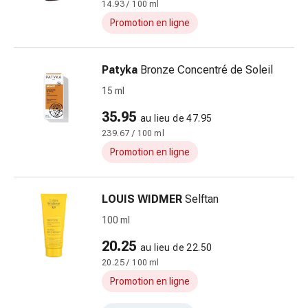
14.93 / 100 ml
les
fleurs
Promotion en ligne
de
Bach
Patyka
Bronze Concentré de Soleil
Gemmothérapie
Homéopathie
15 ml
Phytothérapie
35.95
au lieu de 47.95
Sels
239.67 / 100 ml
de
Promotion en ligne
Schüssler
Produits
spagyriques
LOUIS WIDMER
Selftan
Médicaments
100 ml
anthroposophiques
Vessie,
20.25
au lieu de 22.50
rein
20.25 / 100 ml
et
Promotion en ligne
prostate
Troubles