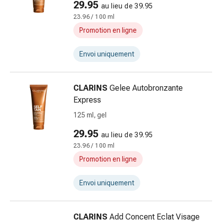
29.95
au lieu de 39.95
doigts
23.96 / 100 ml
Sparadraps
Promotion en ligne
Bandes
de
Envoi uniquement
gaze
Bandes
de
CLARINS
Gelee Autobronzante
compression
Express
Pansements
125 ml, gel
adhésifs
Bandages,
29.95
au lieu de 39.95
rubans
23.96 / 100 ml
et
Promotion en ligne
accessoires
Bandages
Envoi uniquement
et
filets
tubulaires
CLARINS
Add Concent Eclat Visage