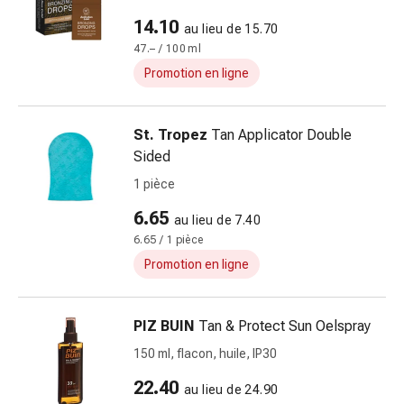
Cicatrices
Peau
14.10
au lieu de 15.70
sèche
47.– / 100 ml
Transpiration
Promotion en ligne
excessive
Impuretés
de
St. Tropez
Tan Applicator Double
la
Sided
peau
1 pièce
Boutons
6.65
de
au lieu de 7.40
fièvre
6.65 / 1 pièce
Éruptions
Promotion en ligne
cutanées
Acné
PIZ BUIN
Tan & Protect Sun Oelspray
Remèdes
naturels
150 ml, flacon, huile, IP30
Traitement
22.40
au lieu de 24.90
par