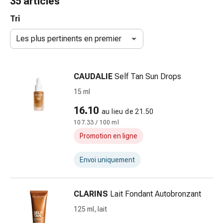
35 articles
et
accessoires
Tri
Douche
Les plus pertinents en premier
nasale
Mouchoirs
Rhume
CAUDALIE
Self Tan Sun Drops
Irritation
et
15 ml
blessure
16.10
au lieu de 21.50
de
107.33 / 100 ml
la
peau
Promotion en ligne
Bandes
élastiques
Envoi uniquement
Compresses
pliées
CLARINS
Lait Fondant Autobronzant
Pansements
pour
125 ml, lait
les