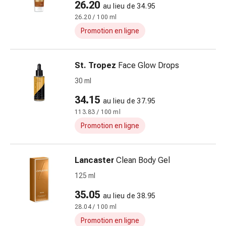
et
26.20
au lieu de 34.95
de
26.20 / 100 ml
contention
Promotion en ligne
Circulation
sanguine
Arrêter
St. Tropez
Face Glow Drops
de
30 ml
fumer
Veines
34.15
au lieu de 37.95
Troubles
113.83 / 100 ml
cardiaques
Promotion en ligne
et
nerveux
Troubles
Lancaster
Clean Body Gel
de
125 ml
la
35.05
mémoire
au lieu de 38.95
et
28.04 / 100 ml
de
Promotion en ligne