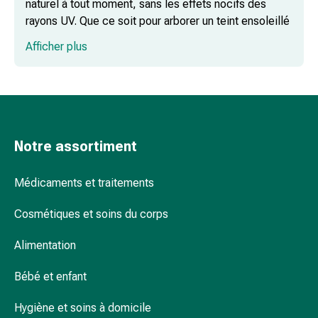
naturel à tout moment, sans les effets nocifs des
Troubles
rayons UV. Que ce soit pour arborer un teint ensoleillé
du
en hiver ou comme alternative aux bancs solaires, les
sommeil
Afficher plus
crèmes bronzantes sont polyvalentes et faciles à
Ronflement
utiliser.
Voies
respiratoires
Crème autobronzante : le classique pour
Préparations
un bronzage uniforme
nasales
Troubles
Notre assortiment
respiratoires
Infection
Spray autobronzant : bronzage rapide en
Médicaments et traitements
Varicelle
déplacement
Métabolisme
Cosmétiques et soins du corps
Ostéoporose
Alimentation
Immunosuppresseurs
Lotion autobronzante : douce et traitante
Protection
Bébé et enfant
parasitaire
et
Hygiène et soins à domicile
insecticide