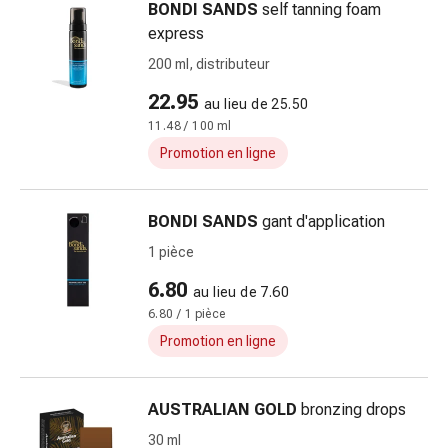
BONDI SANDS
self tanning foam
ballonnements
express
Constipation
200 ml, distributeur
Maladies
de
22.95
au lieu de 25.50
la
11.48 / 100 ml
peau
Promotion en ligne
Eczéma
et
démangeaisons
BONDI SANDS
gant d'application
Cors
1 pièce
et
verrues
6.80
au lieu de 7.60
Mycoses
6.80 / 1 pièce
des
Promotion en ligne
ongles
et
des
AUSTRALIAN GOLD
bronzing drops
pieds
30 ml