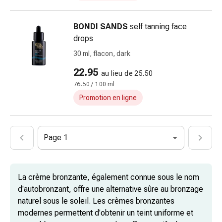
par
le
froid
BONDI SANDS
self tanning face
Traitement
drops
de
30 ml, flacon, dark
la
22.95
douleur
au lieu de 25.50
Thérapie
76.50 / 100 ml
par
Promotion en ligne
la
chaleur
Stress,
Page 1
sommeil
et
tranquillisation
La crème bronzante, également connue sous le nom
Tranquillisants
d'autobronzant, offre une alternative sûre au bronzage
Labilité
naturel sous le soleil. Les crèmes bronzantes
de
modernes permettent d'obtenir un teint uniforme et
l’humeur