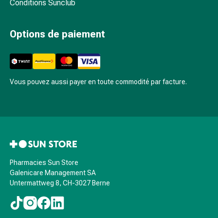
ordonnance
Conditions Sunclub
Troubles
intimes
Options de paiement
Menstruations
Ménopause
Infection
vaginale
Vous pouvez aussi payer en toute commodité par facture.
Santé
vaginale
Vitamines
et
minéraux
Vitamine
Sels
Pharmacies Sun Store
minéraux
Galenicare Management SA
Fortifiants
Untermattweg 8, CH-3027 Berne
Santé
buccale
et