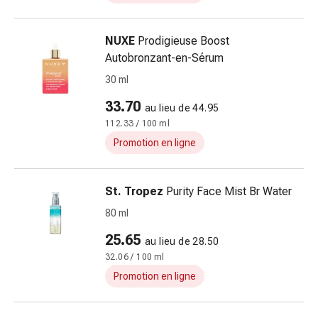
la
concentration
NUXE
Prodigieuse Boost
Allergies
Autobronzant-en-Sérum
Antiallergiques
Peau
30 ml
Nez
33.70
au lieu de 44.95
Estomac
112.33 / 100 ml
et
intestins
Promotion en ligne
Diarrhée
Hémorroïdes
St. Tropez
Purity Face Mist Br Water
Brûlures
d’estomac
80 ml
Nausées
25.65
au lieu de 28.50
et
32.06 / 100 ml
vomissements
Promotion en ligne
Digestion,
flatulences
et