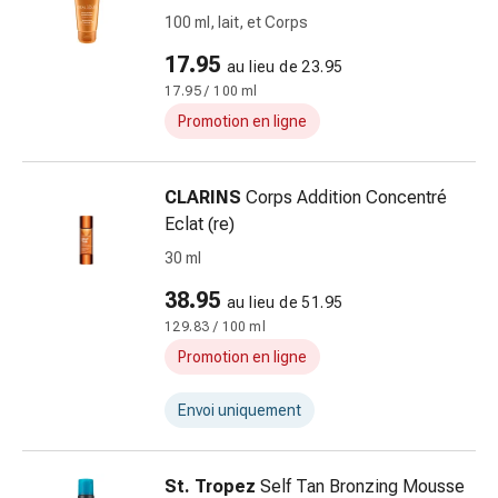
Sutures
100 ml, lait, et Corps
cutanées
17.95
adhésives
au lieu de 23.95
et
17.95 / 100 ml
colle
Promotion en ligne
tissulaire
Pommade
CLARINS
Corps Addition Concentré
vésicante
Eclat (re)
Tampons
médicaux
30 ml
Yeux
38.95
au lieu de 51.95
et
129.83 / 100 ml
oreilles
Hygiène
Promotion en ligne
des
oreilles
Envoi uniquement
Douleurs
auriculaires
St. Tropez
Self Tan Bronzing Mousse
Gouttes