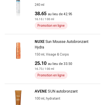
pour
240 ml
les
38.65
au lieu de 42.95
yeux
16.10 / 100 ml
Inflammation
Promotion en ligne
oculaire
Pansements
ophtalmiques
NUXE
Sun Mousse Autobronzant
Hygiène
Hydra
oculaire
150 ml, Visage & Corps
Cœur,
circulation
25.10
au lieu de 33.50
et
16.73 / 100 ml
vaisseaux
Promotion en ligne
sanguins
Cœur
Bas
AVENE
SUN autobronzant
de
100 ml, hydratant
compression