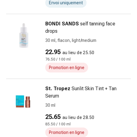
Envoi uniquement
urinaires
Prostate
Troubles
BONDI SANDS
self tanning face
rénaux
drops
et
30 ml, flacon, light/medium
vésicaux
Douleurs
22.95
au lieu de 25.50
Maux
76.50 / 100 ml
de
Promotion en ligne
tête
et
migraine
St. Tropez
Sunlit Skin Tint + Tan
Antidouleurs
Serum
Douleurs
30 ml
musculaires
et
25.65
au lieu de 28.50
articulaires
85.50 / 100 ml
Thérapie
Promotion en ligne