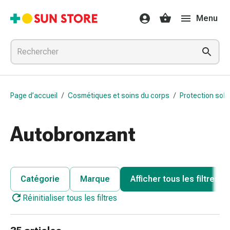
Médicaments
Menu
et
traitements
Refroidissement
et
grippe
Bonbons
Page d’accueil
/
Cosmétiques et soins du corps
/
Protection sola
contre
la
toux
Autobronzant
Mal
de
gorge
Grippe
Catégorie
Marque
Afficher tous les filtres
et
Réinitialiser tous les filtres
refroidissement
Toux
Inhalateurs