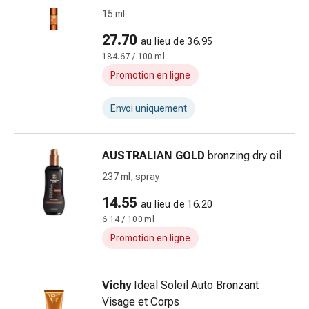
Matériel
15 ml
de
pansement
27.70
au lieu de 36.95
Brûlures
184.67 / 100 ml
et
Promotion en ligne
coups
de
Envoi uniquement
soleil
Sets
de
AUSTRALIAN GOLD
bronzing dry oil
rechange
237 ml, spray
Pansements
Pommades
14.55
au lieu de 16.20
et
6.14 / 100 ml
désinfection
Promotion en ligne
des
plaies
Pansement
Vichy
Ideal Soleil Auto Bronzant
spray
Visage et Corps