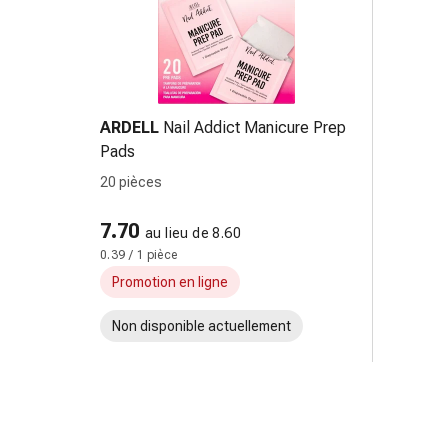
Sutures
cutanées
adhésives
et
colle
ARDELL
Nail Addict Manicure Prep
tissulaire
Pads
Pommade
vésicante
20 pièces
Tampons
médicaux
7.70
au lieu de 8.60
Yeux
0.39 / 1 pièce
et
Promotion en ligne
oreilles
Hygiène
Non disponible actuellement
des
oreilles
Douleurs
auriculaires
Gouttes