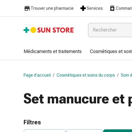
Médicaments
Trouver une pharmacie
Services
Command
et
traitements
Refroidissement
et
grippe
Bonbons
Médicaments et traitements
Cosmétiques et soin
contre
la
toux
Page d’accueil
/
Cosmétiques et soins du corps
/
Soin 
Mal
de
gorge
Set manucure et 
Grippe
et
refroidissement
Toux
Filtres
Inhalateurs