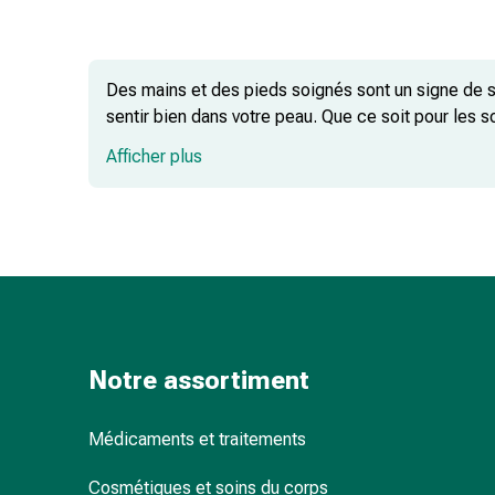
pour
les
yeux
Des mains et des pieds soignés sont un signe de s
Inflammation
sentir bien dans votre peau. Que ce soit pour les s
oculaire
supérieure vous permettent de prendre soin de vos
Pansements
Afficher plus
ophtalmiques
Des sets de manucure et de pédicure pr
Hygiène
oculaire
Bâtonnets de manucure pour repousser 
Cœur,
Des sets de manucure et de pédicure é
circulation
et
Brosses lave-mains pour une propreté 
vaisseaux
sanguins
Notre assortiment
Qu'est-ce qu'une manucure ?
Cœur
Bas
Que fait-on lors d'une pédicure ?
Médicaments et traitements
de
compression
Cosmétiques et soins du corps