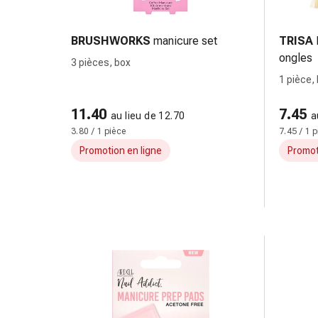
Matériel
de
pansement
BRUSHWORKS
manicure set
TRISA
Brûlures
ongles
3 pièces, box
et
1 pièce,
coups
de
11.40
7.45
au lieu de 12.70
a
soleil
3.80 / 1 pièce
7.45 / 1 
Sets
Promotion en ligne
Promot
de
rechange
Pansements
Pommades
et
désinfection
des
plaies
Pansement
spray