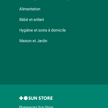
et
de
Alimentation
contention
Circulation
Bébé et enfant
sanguine
Arrêter
Hygiène et soins à domicile
de
Maison et Jardin
fumer
Veines
Troubles
cardiaques
et
nerveux
Troubles
de
la
mémoire
et
de
Pharmacies Sun Store