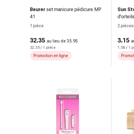
doigts
Beurer
set manicure pédicure MP
Sun St
Sparadraps
41
d'orteil
Bandes
1 pièce
2 pièces
de
gaze
32.35
3.15
Bandes
au lieu de 35.95
a
32.35 / 1 pièce
1.58 / 1 
de
compression
Promotion en ligne
Promot
Pansements
adhésifs
Bandages,
rubans
et
accessoires
Bandages
et
filets
tubulaires