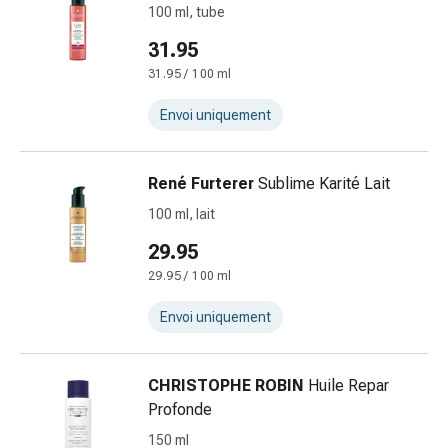
100 ml, tube
ballonnements
Constipation
31.95
Maladies
31.95 / 100 ml
de
la
Envoi uniquement
peau
Eczéma
René Furterer
Sublime Karité Lait
et
démangeaisons
100 ml, lait
Cors
29.95
et
29.95 / 100 ml
verrues
Mycoses
Envoi uniquement
des
ongles
et
CHRISTOPHE ROBIN
Huile Repar
des
Profonde
pieds
150 ml