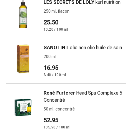
LES SECRETS DE LOLY
kurl nutrition
pour
250 ml, flacon
les
yeux
25.50
Inflammation
10.20 / 100 ml
oculaire
Pansements
SANOTINT
olio non olio huile de soin
ophtalmiques
Hygiène
200 ml
oculaire
16.95
Cœur,
8.48 / 100 ml
circulation
et
vaisseaux
René Furterer
Head Spa Complexe 5
sanguins
Concentré
Cœur
50 ml, concentré
Bas
de
52.95
compression
105.90 / 100 ml