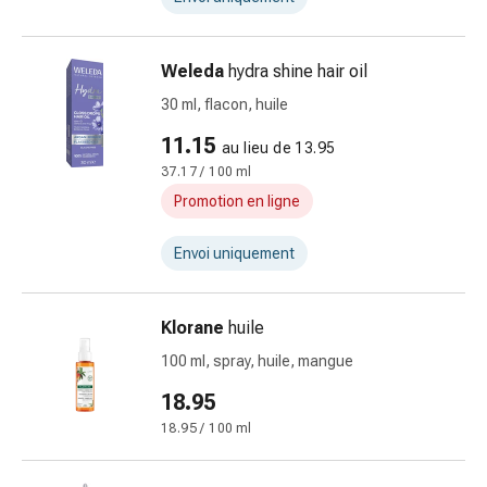
Sutures
cutanées
adhésives
Weleda
hydra shine hair oil
et
30 ml, flacon, huile
colle
tissulaire
11.15
au lieu de 13.95
Pommade
37.17 / 100 ml
vésicante
Promotion en ligne
Tampons
médicaux
Envoi uniquement
Yeux
et
oreilles
Klorane
huile
Hygiène
100 ml, spray, huile, mangue
des
18.95
oreilles
Douleurs
18.95 / 100 ml
auriculaires
Gouttes