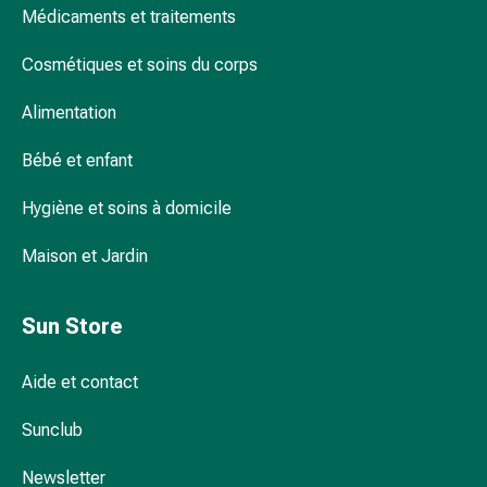
Médicaments et traitements
urinaires
Prostate
Cosmétiques et soins du corps
Troubles
Huile capillaire naturelle : l'alternative
rénaux
sans silicone
Alimentation
et
vésicaux
Bébé et enfant
Douleurs
Huile d'été protectrice : la protection
Maux
Hygiène et soins à domicile
optimale pour les journées ensoleillées
de
tête
Maison et Jardin
et
migraine
Faut-il appliquer de l'huile capillaire sur
Sun Store
Antidouleurs
cheveux mouillés ou secs ?
Douleurs
Aide et contact
musculaires
et
Sunclub
Comment appliquer correctement un
articulaires
sérum capillaire ?
Thérapie
Newsletter