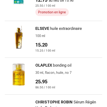
12.75
au lieu de 15.95
doigts
25.50 / 100 ml
Sparadraps
Promotion en ligne
Bandes
de
gaze
ELSEVE
huile extraordinaire
Bandes
100 ml
de
15.20
compression
Pansements
15.20 / 100 ml
adhésifs
Bandages,
OLAPLEX
bonding oil
rubans
30 ml, flacon, huile, no 7
et
accessoires
25.95
Bandages
86.50 / 100 ml
et
filets
tubulaires
CHRISTOPHE ROBIN
Sérum Régén