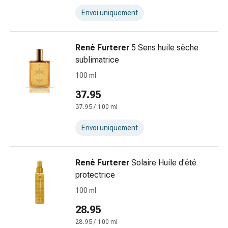
et
de
Envoi uniquement
contention
Circulation
René Furterer
5 Sens huile sèche
sanguine
sublimatrice
Arrêter
de
100 ml
fumer
37.95
Veines
37.95 / 100 ml
Troubles
cardiaques
Envoi uniquement
et
nerveux
Troubles
René Furterer
Solaire Huile d'été
de
protectrice
la
100 ml
mémoire
28.95
et
de
28.95 / 100 ml