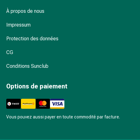
par
le
À propos de nous
froid
Quand faut-il utiliser de l'huile capillaire ?
Traitement
Impressum
de
la
Protection des données
douleur
CG
Thérapie
par
Conditions Sunclub
la
chaleur
Stress,
Options de paiement
sommeil
et
tranquillisation
Tranquillisants
Vous pouvez aussi payer en toute commodité par facture.
Labilité
de
l’humeur