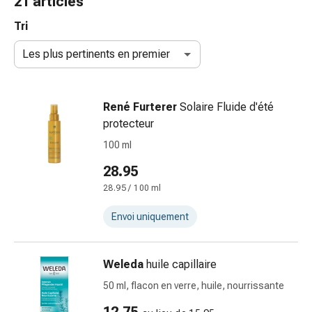
21 articles
et
accessoires
Tri
Douche
Les plus pertinents en premier
nasale
Mouchoirs
Rhume
René Furterer
Solaire Fluide d'été
Irritation
protecteur
et
blessure
100 ml
de
28.95
la
28.95 / 100 ml
peau
Bandes
Envoi uniquement
élastiques
Compresses
pliées
Weleda
huile capillaire
Pansements
50 ml, flacon en verre, huile, nourrissante
pour
les