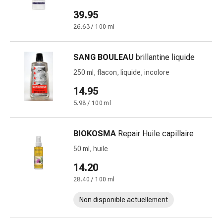
Cicatrices
Peau
39.95
sèche
26.63 / 100 ml
Transpiration
excessive
SANG BOULEAU
brillantine liquide
Impuretés
de
250 ml, flacon, liquide, incolore
la
14.95
peau
5.98 / 100 ml
Boutons
de
fièvre
BIOKOSMA
Repair Huile capillaire
Éruptions
50 ml, huile
cutanées
14.20
Acné
Remèdes
28.40 / 100 ml
naturels
Non disponible actuellement
Traitement
par