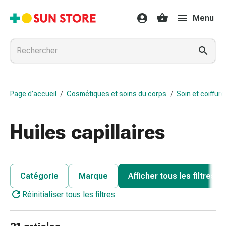
Médicaments
Menu
et
traitements
Refroidissement
et
grippe
Bonbons
Page d’accueil
/
Cosmétiques et soins du corps
/
Soin et coiffur
contre
la
toux
Huiles capillaires
Mal
de
gorge
Grippe
Catégorie
Marque
Afficher tous les filtres
et
Réinitialiser tous les filtres
refroidissement
Toux
Inhalateurs