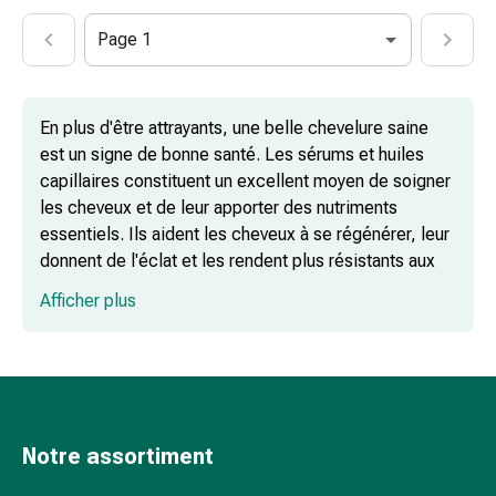
les
fleurs
Page 1
de
Bach
Gemmothérapie
En plus d'être attrayants, une belle chevelure saine
Homéopathie
est un signe de bonne santé. Les sérums et huiles
Phytothérapie
capillaires constituent un excellent moyen de soigner
Sels
les cheveux et de leur apporter des nutriments
de
essentiels. Ils aident les cheveux à se régénérer, leur
Schüssler
donnent de l'éclat et les rendent plus résistants aux
Produits
agressions extérieures.
Afficher plus
spagyriques
Médicaments
Un sérum capillaire puissant à la kératine
anthroposophiques
: la solution pour les cheveux abîmés
Vessie,
rein
et
Notre assortiment
Huile capillaire traitante : hydratation et
prostate
coiffage en une seule étape
Troubles