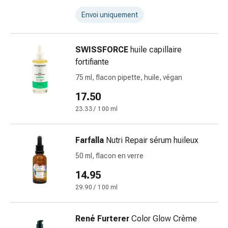
la
Envoi uniquement
concentration
Allergies
Antiallergiques
SWISSFORCE
huile capillaire
Peau
fortifiante
Nez
75 ml, flacon pipette, huile, végan
Estomac
et
17.50
intestins
23.33 / 100 ml
Diarrhée
Hémorroïdes
Brûlures
Farfalla
Nutri Repair sérum huileux
d’estomac
50 ml, flacon en verre
Nausées
14.95
et
vomissements
29.90 / 100 ml
Digestion,
flatulences
René Furterer
Color Glow Crème
et