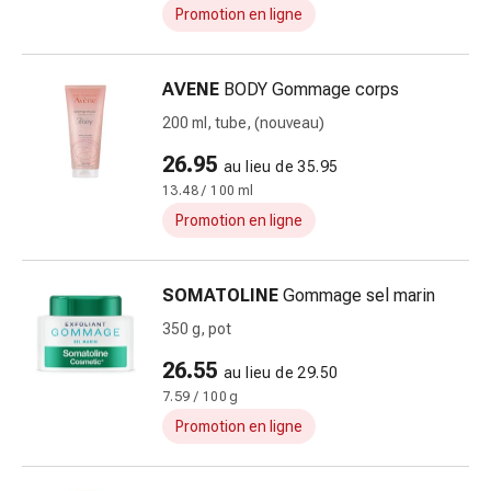
Matériel
Promotion en ligne
de
pansement
Brûlures
AVENE
BODY Gommage corps
et
200 ml, tube, (nouveau)
coups
de
26.95
au lieu de 35.95
soleil
13.48 / 100 ml
Sets
Promotion en ligne
de
rechange
Pansements
SOMATOLINE
Gommage sel marin
Pommades
350 g, pot
et
26.55
désinfection
au lieu de 29.50
des
7.59 / 100 g
plaies
Promotion en ligne
Pansement
spray