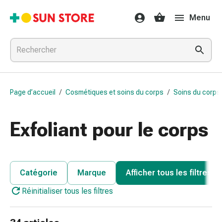
Médicaments
Menu
et
traitements
Refroidissement
et
grippe
Bonbons
Page d’accueil
/
Cosmétiques et soins du corps
/
Soins du corps
contre
la
toux
Exfoliant pour le corps
Mal
de
gorge
Grippe
Catégorie
Marque
Afficher tous les filtres
et
Réinitialiser tous les filtres
refroidissement
Toux
Inhalateurs