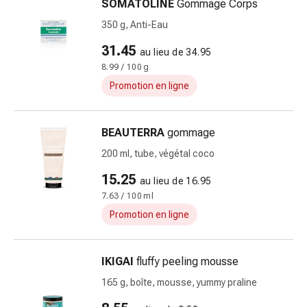
des
SOMATOLINE
Gommage Corps
pieds
350 g, Anti-Eau
Cicatrices
31.45
Peau
au lieu de 34.95
sèche
8.99 / 100 g
Transpiration
Promotion en ligne
excessive
Impuretés
BEAUTERRA
gommage
de
la
200 ml, tube, végétal coco
peau
15.25
au lieu de 16.95
Boutons
7.63 / 100 ml
de
fièvre
Promotion en ligne
Éruptions
cutanées
IKIGAI
fluffy peeling mousse
Acné
Remèdes
165 g, boîte, mousse, yummy praline
naturels