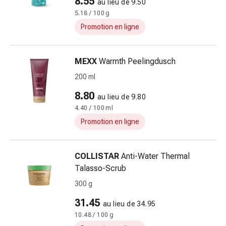
8.55
au lieu de 9.50
Traitement
5.18 / 100 g
par
Promotion en ligne
les
fleurs
de
MEXX
Warmth Peelingdusch
Bach
200 ml
Gemmothérapie
Homéopathie
8.80
au lieu de 9.80
Phytothérapie
4.40 / 100 ml
Sels
Promotion en ligne
de
Schüssler
Produits
COLLISTAR
Anti-Water Thermal
spagyriques
Talasso-Scrub
Médicaments
300 g
anthroposophiques
Vessie,
31.45
au lieu de 34.95
rein
10.48 / 100 g
et