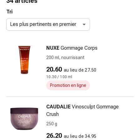
34 articles
et
accessoires
Tri
Douche
Les plus pertinents en premier
nasale
Mouchoirs
Rhume
NUXE
Gommage Corps
Irritation
et
200 ml, nourrissant
blessure
20.60
au lieu de 27.50
de
10.30 / 100 ml
la
peau
Promotion en ligne
Bandes
élastiques
CAUDALIE
Vinosculpt Gommage
Compresses
Crush
pliées
Pansements
250 g
pour
26.20
au lieu de 34.95
les