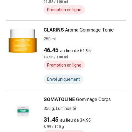
21.58 / 100 ml
et
de
Promotion en ligne
la
concentration
CLARINS
Aroma Gommage Tonic
Allergies
Antiallergiques
250 ml
Peau
46.45
au lieu de 61.95
Nez
18.58 / 100 ml
Estomac
Promotion en ligne
et
intestins
Envoi uniquement
Diarrhée
Hémorroïdes
Brûlures
SOMATOLINE
Gommage Corps
d’estomac
350 g, Luminosité
Nausées
et
31.45
au lieu de 34.95
vomissements
8.99 / 100 g
Digestion,