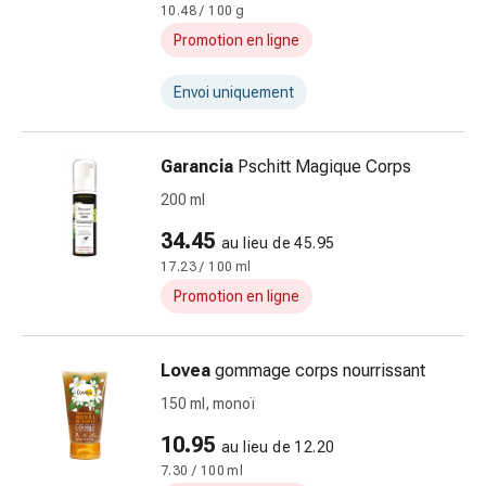
10.48 / 100 g
doigts
Promotion en ligne
Sparadraps
Bandes
Envoi uniquement
de
gaze
Bandes
Garancia
Pschitt Magique Corps
de
200 ml
compression
Pansements
34.45
au lieu de 45.95
adhésifs
17.23 / 100 ml
Bandages,
Promotion en ligne
rubans
et
accessoires
Lovea
gommage corps nourrissant
Bandages
150 ml, monoï
et
filets
10.95
au lieu de 12.20
tubulaires
7.30 / 100 ml