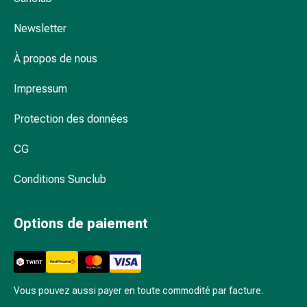
et
Newsletter
insecticide
Protection
À propos de nous
contre
les
Impressum
moustiques
et
Protection des données
les
tiques
CG
Vermifuges
Pincettes
Conditions Sunclub
à
tiques
Options de paiement
Médicaments
soumis
à
ordonnance
Vous pouvez aussi payer en toute commodité par facture.
Médicaments