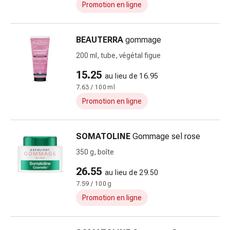
Promotion en ligne
flatulences
et
ballonnements
BEAUTERRA
gommage
Constipation
200 ml, tube, végétal figue
Maladies
de
15.25
au lieu de 16.95
la
7.63 / 100 ml
peau
Promotion en ligne
Eczéma
et
démangeaisons
SOMATOLINE
Gommage sel rose
Cors
350 g, boîte
et
verrues
26.55
au lieu de 29.50
Mycoses
7.59 / 100 g
des
Promotion en ligne
ongles
et