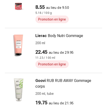
pour
8.55
au lieu de 9.50
les
5.18 / 100 g
yeux
Promotion en ligne
Inflammation
oculaire
Pansements
Lierac
Body Nutri Gommage
ophtalmiques
200 ml
Hygiène
oculaire
22.45
au lieu de 29.95
Cœur,
11.23 / 100 ml
circulation
Promotion en ligne
et
vaisseaux
sanguins
Goovi
RUB RUB AWAY Gommage
Cœur
corps
Bas
200 ml, tube
de
compression
19.75
au lieu de 21.95