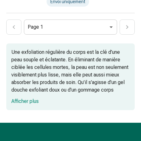
articulaires
Envoi uniquement
Thérapie
par
le
Page 1
froid
Traitement
de
Une exfoliation régulière du corps est la clé d'une
la
peau souple et éclatante. En éliminant de manière
douleur
ciblée les cellules mortes, la peau est non seulement
Thérapie
visiblement plus lisse, mais elle peut aussi mieux
par
absorber les produits de soin. Qu'il s'agisse d'un gel
la
douche exfoliant doux ou d'un gommage corps
chaleur
intensif, la bonne exfoliation permet de tonifier, de
Stress,
Afficher plus
régénérer et de soigner intensément votre peau.
sommeil
et
Pourquoi l'exfoliation corporelle est-elle si
tranquillisation
bénéfique ?
Tranquillisants
Labilité
Gommage corps : aide en cas de