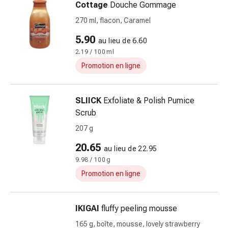
Cottage
Douche Gommage
Sutures
cutanées
270 ml, flacon, Caramel
adhésives
5.90
au lieu de 6.60
et
2.19 / 100 ml
colle
tissulaire
Promotion en ligne
Pommade
vésicante
SLIICK
Exfoliate & Polish Pumice
Tampons
Scrub
médicaux
Yeux
207 g
et
20.65
au lieu de 22.95
oreilles
9.98 / 100 g
Hygiène
Promotion en ligne
des
oreilles
Douleurs
IKIGAI
fluffy peeling mousse
auriculaires
165 g, boîte, mousse, lovely strawberry
Gouttes