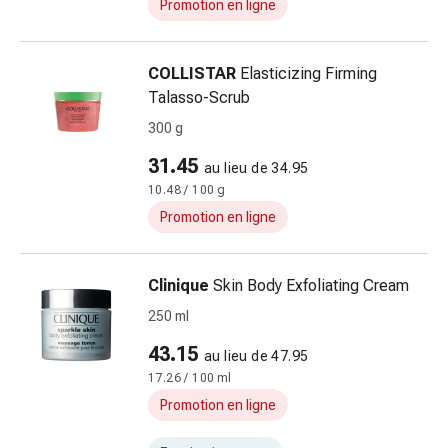
Promotion en ligne
prostate
Troubles
urinaires
COLLISTAR
Elasticizing Firming
Prostate
Talasso-Scrub
Troubles
300 g
rénaux
et
31.45
au lieu de 34.95
vésicaux
10.48 / 100 g
Douleurs
Promotion en ligne
Maux
de
tête
Clinique
Skin Body Exfoliating Cream
et
250 ml
migraine
43.15
Antidouleurs
au lieu de 47.95
Douleurs
17.26 / 100 ml
musculaires
Promotion en ligne
et