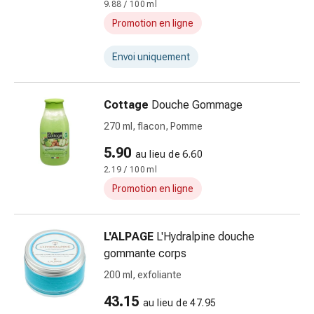
et
9.88 / 100 ml
de
Promotion en ligne
contention
Circulation
Envoi uniquement
sanguine
Arrêter
de
Cottage
Douche Gommage
fumer
270 ml, flacon, Pomme
Veines
5.90
Coagulation
au lieu de 6.60
sanguine
2.19 / 100 ml
Troubles
Promotion en ligne
cardiaques
et
L'ALPAGE
L'Hydralpine douche
nerveux
gommante corps
Troubles
de
200 ml, exfoliante
la
43.15
au lieu de 47.95
mémoire