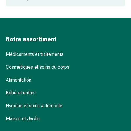
Troubles
du
sommeil
Ronflement
Voies
respiratoires
Notre assortiment
Préparations
nasales
Médicaments et traitements
Troubles
respiratoires
Cosmétiques et soins du corps
Infection
Alimentation
Varicelle
Métabolisme
Bébé et enfant
Ostéoporose
Immunosuppresseurs
Hygiène et soins à domicile
Protection
parasitaire
Maison et Jardin
et
insecticide