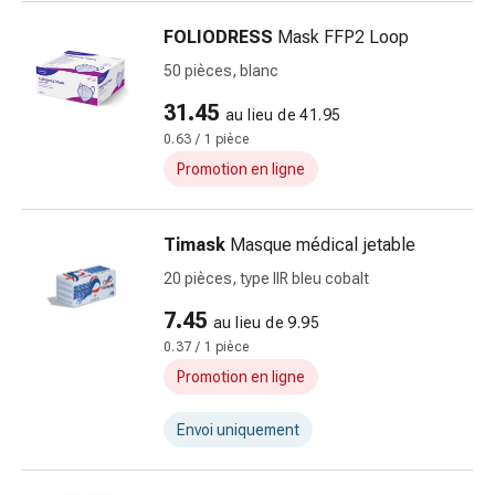
pour
FOLIODRESS
Mask FFP2 Loop
les
50 pièces, blanc
yeux
Inflammation
31.45
au lieu de 41.95
oculaire
0.63 / 1 pièce
Pansements
Promotion en ligne
ophtalmiques
Hygiène
oculaire
Timask
Masque médical jetable
Cœur,
20 pièces, type IIR bleu cobalt
circulation
et
7.45
au lieu de 9.95
vaisseaux
0.37 / 1 pièce
sanguins
Promotion en ligne
Cœur
Bas
Envoi uniquement
de
compression