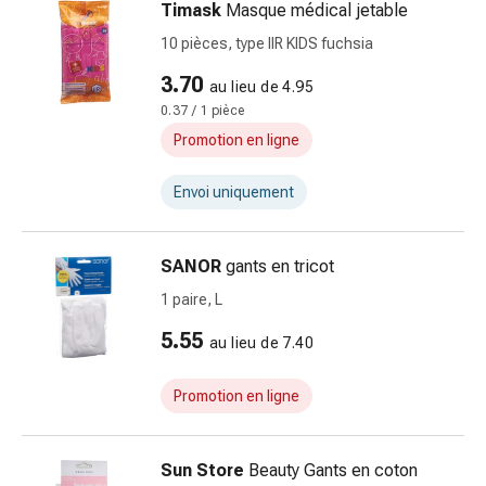
et
Timask
Masque médical jetable
de
10 pièces, type IIR KIDS fuchsia
contention
Circulation
3.70
au lieu de 4.95
sanguine
0.37 / 1 pièce
Arrêter
Promotion en ligne
de
fumer
Envoi uniquement
Veines
Troubles
cardiaques
SANOR
gants en tricot
et
1 paire, L
nerveux
5.55
Troubles
au lieu de 7.40
de
la
Promotion en ligne
mémoire
et
Sun Store
Beauty Gants en coton
de