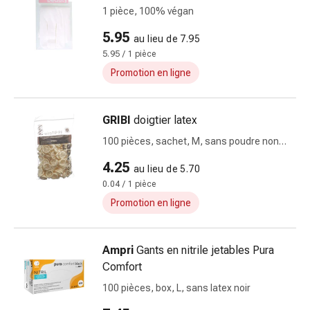
la
1 pièce, 100% végan
concentration
5.95
au lieu de 7.95
Allergies
5.95 / 1 pièce
Antiallergiques
Peau
Promotion en ligne
Nez
Estomac
GRIBI
doigtier latex
et
intestins
100 pièces, sachet, M, sans poudre non
Diarrhée
stérile
4.25
au lieu de 5.70
Hémorroïdes
0.04 / 1 pièce
Brûlures
Promotion en ligne
d’estomac
Nausées
et
Ampri
Gants en nitrile jetables Pura
vomissements
Comfort
Digestion,
100 pièces, box, L, sans latex noir
flatulences
et