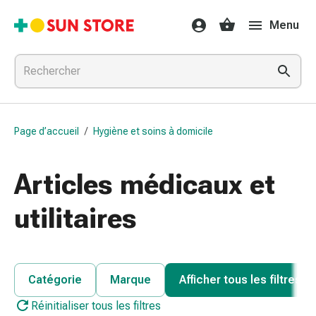
Médicaments
Menu
et
traitements
Refroidissement
et
grippe
Bonbons
Page d’accueil
/
Hygiène et soins à domicile
contre
la
toux
Articles médicaux et
Mal
de
utilitaires
gorge
Grippe
et
refroidissement
Catégorie
Marque
Afficher tous les filtres
Toux
Réinitialiser tous les filtres
Inhalateurs