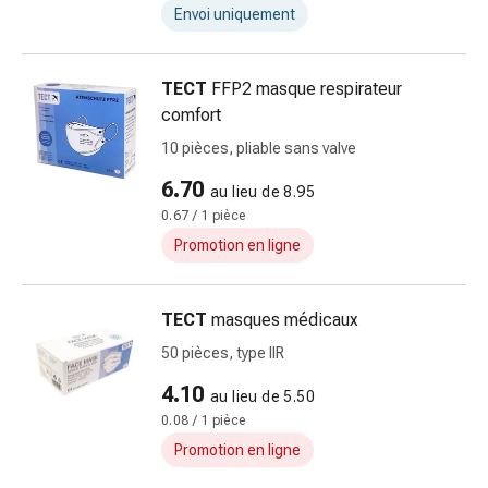
Sutures
Envoi uniquement
cutanées
adhésives
TECT
FFP2 masque respirateur
et
comfort
colle
tissulaire
10 pièces, pliable sans valve
Pommade
6.70
au lieu de 8.95
vésicante
0.67 / 1 pièce
Tampons
médicaux
Promotion en ligne
Yeux
et
TECT
masques médicaux
oreilles
Hygiène
50 pièces, type IIR
des
4.10
au lieu de 5.50
oreilles
0.08 / 1 pièce
Douleurs
Promotion en ligne
auriculaires
Gouttes