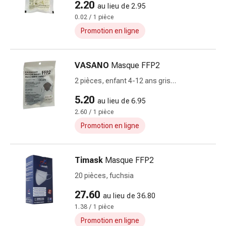
2.20
au lieu de 2.95
doigts
0.02 / 1 pièce
Sparadraps
Promotion en ligne
Bandes
de
gaze
VASANO
Masque FFP2
Bandes
2 pièces, enfant 4-12 ans gris
de
allemand/français/italien
compression
5.20
au lieu de 6.95
Pansements
2.60 / 1 pièce
adhésifs
Promotion en ligne
Bandages,
rubans
et
Timask
Masque FFP2
accessoires
20 pièces, fuchsia
Bandages
et
27.60
au lieu de 36.80
filets
1.38 / 1 pièce
tubulaires
Promotion en ligne