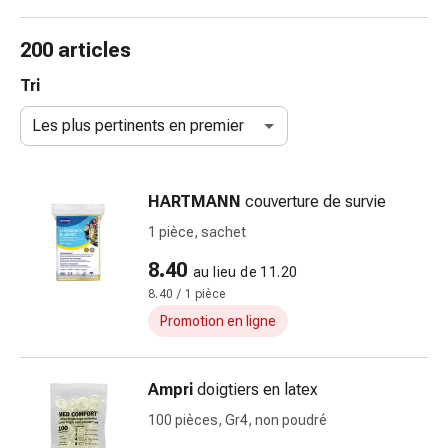
et
accessoires
200 articles
Douche
nasale
Tri
Mouchoirs
Les plus pertinents en premier
Rhume
Irritation
et
HARTMANN
couverture de survie
blessure
de
1 pièce, sachet
la
8.40
au lieu de 11.20
peau
8.40 / 1 pièce
Bandes
élastiques
Promotion en ligne
Compresses
pliées
Ampri
doigtiers en latex
Pansements
pour
100 pièces, Gr4, non poudré
les