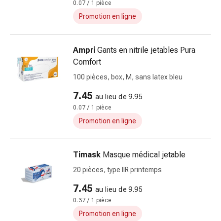
Cicatrices
0.07 / 1 pièce
Peau
Promotion en ligne
sèche
Transpiration
excessive
Ampri
Gants en nitrile jetables Pura
Impuretés
Comfort
de
100 pièces, box, M, sans latex bleu
la
7.45
peau
au lieu de 9.95
Boutons
0.07 / 1 pièce
de
Promotion en ligne
fièvre
Éruptions
Timask
Masque médical jetable
cutanées
Acné
20 pièces, type IIR printemps
Remèdes
7.45
au lieu de 9.95
naturels
0.37 / 1 pièce
Traitement
par
Promotion en ligne