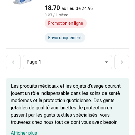
par
18.70
le
au lieu de 24.95
froid
0.37 / 1 pièce
Traitement
Promotion en ligne
de
la
Envoi uniquement
douleur
Thérapie
par
Page 1
la
chaleur
Stress,
Les produits médicaux et les objets d'usage courant
sommeil
jouent un rôle indispensable dans les soins de santé
et
modernes et la protection quotidienne. Des gants
tranquillisation
jetables de qualité aux lunettes de protection en
Tranquillisants
passant par les gants textiles spécialisés, vous
Labilité
trouverez chez nous tout ce dont vous avez besoin
de
pour votre protection et votre confort.
l’humeur
Afficher plus