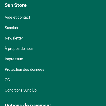
Protection
Sun Store
contre
les
Aide et contact
moustiques
et
Sunclub
les
Newsletter
tiques
Vermifuges
À propos de nous
Pincettes
à
Impressum
tiques
Médicaments
Protection des données
soumis
à
CG
ordonnance
Médicaments
Conditions Sunclub
soumis
à
Options de paiement