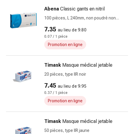
urinaires
Abena
Classic gants en nitril
Prostate
100 pièces, L 240mm, non poudré non
Troubles
stérile bleu
rénaux
7.35
au lieu de 9.80
et
0.07 / 1 pièce
vésicaux
Promotion en ligne
Douleurs
Maux
de
Timask
Masque médical jetable
tête
20 pièces, type IIR noir
et
migraine
7.45
au lieu de 9.95
Antidouleurs
0.37 / 1 pièce
Douleurs
Promotion en ligne
musculaires
et
articulaires
Timask
Masque médical jetable
Thérapie
50 pièces, type IIR jaune