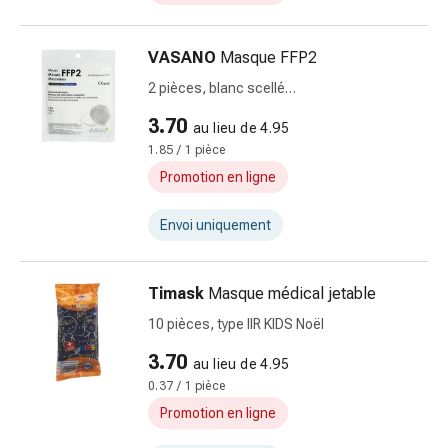
Matériel
de
pansement
VASANO
Masque FFP2
Brûlures
2 pièces, blanc scellé
et
allemand/français/italien
coups
3.70
au lieu de 4.95
de
1.85 / 1 pièce
soleil
Promotion en ligne
Sets
de
Envoi uniquement
rechange
Pansements
Pommades
Timask
Masque médical jetable
et
10 pièces, type IIR KIDS Noël
désinfection
3.70
des
au lieu de 4.95
plaies
0.37 / 1 pièce
Pansement
Promotion en ligne
spray