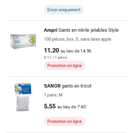
les
fleurs
Envoi uniquement
de
Bach
Ampri
Gants en nitrile jetables Style
Gemmothérapie
Homéopathie
100 pièces, box, S, sans latex apple
Phytothérapie
11.20
au lieu de 14.95
Sels
0.11 / 1 pièce
de
Promotion en ligne
Schüssler
Produits
spagyriques
SANOR
gants en tricot
Médicaments
1 paire, M
anthroposophiques
Vessie,
5.55
au lieu de 7.40
rein
et
Promotion en ligne
prostate
Troubles