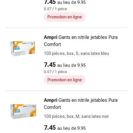
7.45
au lieu de 9.95
ballonnements
0.07 / 1 pièce
Constipation
Promotion en ligne
Maladies
de
la
Ampri
Gants en nitrile jetables Pura
peau
Comfort
Eczéma
100 pièces, box, S, sans latex bleu
et
démangeaisons
7.45
au lieu de 9.95
Cors
0.07 / 1 pièce
et
Promotion en ligne
verrues
Mycoses
des
Ampri
Gants en nitrile jetables Pura
ongles
Comfort
et
100 pièces, box, M, sans latex noir
des
pieds
7.45
au lieu de 9.95