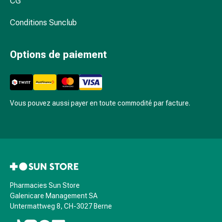
CG
Protection
contre
Conditions Sunclub
les
moustiques
Options de paiement
et
les
tiques
Vermifuges
Vous pouvez aussi payer en toute commodité par facture.
Pincettes
à
tiques
Médicaments
soumis
à
ordonnance
Pharmacies Sun Store
Médicaments
Galenicare Management SA
soumis
Untermattweg 8, CH-3027 Berne
à