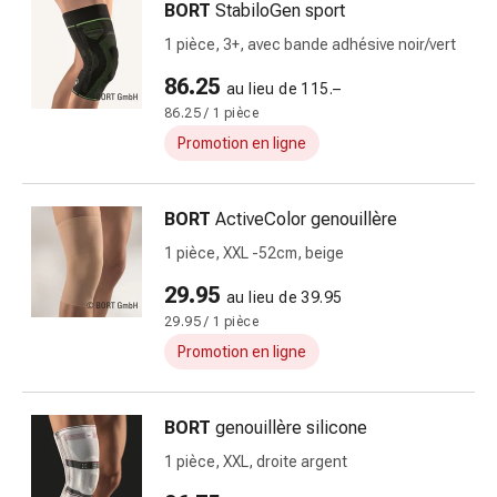
Matériel
BORT
StabiloGen sport
de
1 pièce, 3+, avec bande adhésive noir/vert
pansement
Brûlures
86.25
au lieu de 115.–
et
86.25 / 1 pièce
coups
Promotion en ligne
de
soleil
Sets
BORT
ActiveColor genouillère
de
1 pièce, XXL -52cm, beige
rechange
29.95
Pansements
au lieu de 39.95
Pommades
29.95 / 1 pièce
et
Promotion en ligne
désinfection
des
BORT
genouillère silicone
plaies
Pansement
1 pièce, XXL, droite argent
spray