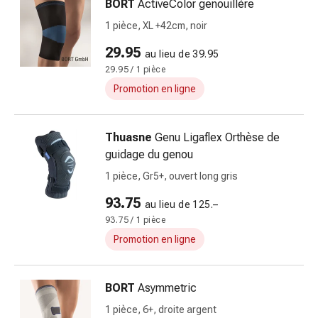
et
BORT
ActiveColor genouillère
de
1 pièce, XL +42cm, noir
contention
29.95
Circulation
au lieu de 39.95
sanguine
29.95 / 1 pièce
Arrêter
Promotion en ligne
de
fumer
Thuasne
Genu Ligaflex Orthèse de
Veines
guidage du genou
Troubles
cardiaques
1 pièce, Gr5+, ouvert long gris
et
93.75
au lieu de 125.–
nerveux
93.75 / 1 pièce
Troubles
de
Promotion en ligne
la
mémoire
BORT
Asymmetric
et
de
1 pièce, 6+, droite argent