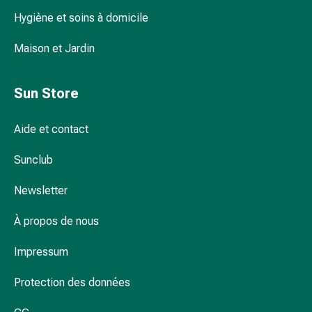
Troubles
Hygiène et soins à domicile
du
sommeil
Maison et Jardin
Ronflement
Voies
respiratoires
Sun Store
Préparations
nasales
Aide et contact
Troubles
respiratoires
Sunclub
Infection
Newsletter
Varicelle
Métabolisme
À propos de nous
Ostéoporose
Immunosuppresseurs
Impressum
Protection
parasitaire
Protection des données
et
insecticide