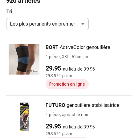
920 articles
et
accessoires
Tri
Douche
Les plus pertinents en premier
nasale
Mouchoirs
Rhume
BORT
ActiveColor genouillère
Irritation
et
1 pièce, XXL -52cm, noir
blessure
29.95
au lieu de 39.95
de
29.95 / 1 pièce
la
peau
Promotion en ligne
Bandes
élastiques
FUTURO
genouillère stabilisatrice
Compresses
pliées
1 pièce, ajustable noir
Pansements
29.95
au lieu de 39.95
pour
29.95 / 1 pièce
les