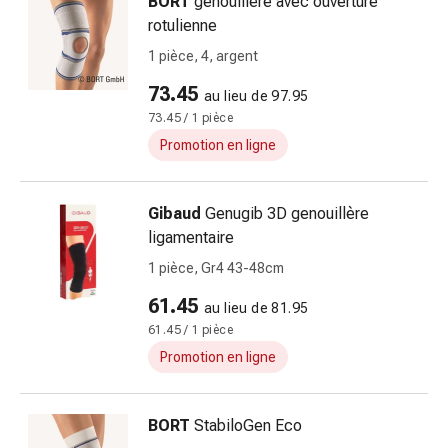
BORT
genouillère avec ouverture
Cicatrices
rotulienne
Peau
sèche
1 pièce, 4, argent
Transpiration
73.45
au lieu de 97.95
excessive
73.45 / 1 pièce
Impuretés
de
Promotion en ligne
la
peau
Gibaud
Genugib 3D genouillère
Boutons
ligamentaire
de
fièvre
1 pièce, Gr4 43-48cm
Éruptions
61.45
au lieu de 81.95
cutanées
61.45 / 1 pièce
Acné
Promotion en ligne
Remèdes
naturels
Traitement
BORT
StabiloGen Eco
par