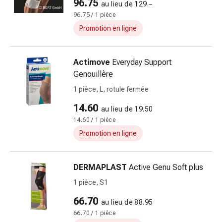
96.75
au lieu de 129.–
Sutures
96.75 / 1 pièce
cutanées
adhésives
Promotion en ligne
et
colle
Actimove
Everyday Support
tissulaire
Genouillère
Pommade
vésicante
1 pièce, L, rotule fermée
Tampons
14.60
au lieu de 19.50
médicaux
14.60 / 1 pièce
Yeux
Promotion en ligne
et
oreilles
Hygiène
DERMAPLAST
Active Genu Soft plus
des
1 pièce, S1
oreilles
Douleurs
66.70
au lieu de 88.95
auriculaires
66.70 / 1 pièce
Gouttes