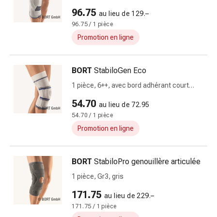
la
96.75
au lieu de 129.–
concentration
96.75 / 1 pièce
Allergies
Promotion en ligne
Antiallergiques
Peau
Nez
BORT
StabiloGen Eco
Estomac
1 pièce, 6++, avec bord adhérant court
et
argent
intestins
54.70
au lieu de 72.95
Diarrhée
54.70 / 1 pièce
Hémorroïdes
Promotion en ligne
Brûlures
d’estomac
Nausées
BORT
StabiloPro genouillère articulée
et
1 pièce, Gr3, gris
vomissements
Digestion,
171.75
au lieu de 229.–
flatulences
171.75 / 1 pièce
et