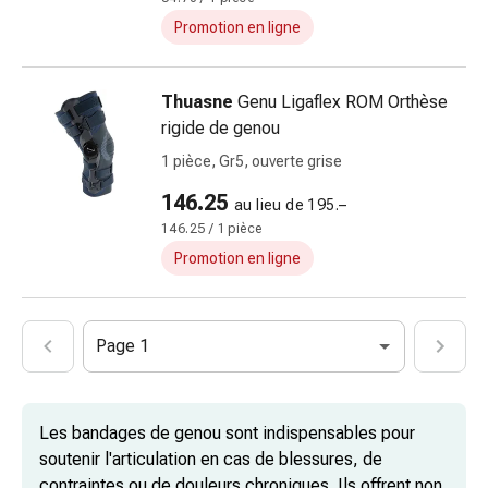
urinaires
Promotion en ligne
Prostate
Troubles
rénaux
Thuasne
Genu Ligaflex ROM Orthèse
et
rigide de genou
vésicaux
1 pièce, Gr5, ouverte grise
Douleurs
146.25
Maux
au lieu de 195.–
de
146.25 / 1 pièce
tête
Promotion en ligne
et
migraine
Antidouleurs
Page 1
Douleurs
musculaires
et
Les bandages de genou sont indispensables pour
articulaires
soutenir l'articulation en cas de blessures, de
Thérapie
contraintes ou de douleurs chroniques. Ils offrent non