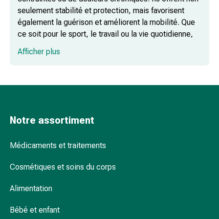
par
seulement stabilité et protection, mais favorisent
le
également la guérison et améliorent la mobilité. Que
froid
ce soit pour le sport, le travail ou la vie quotidienne,
Traitement
les genouillères sont polyvalentes et offrent un grand
de
Afficher plus
confort.
la
douleur
Thérapie
par
la
chaleur
Notre assortiment
Quand faut-il porter une genouillère ?
Stress,
sommeil
Médicaments et traitements
et
tranquillisation
Combien d'heures par jour faut-il porter
Cosmétiques et soins du corps
Tranquillisants
un bandage ?
Alimentation
Labilité
de
Bébé et enfant
l’humeur