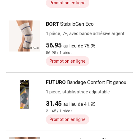
Promotion en ligne
pour
les
yeux
BORT
StabiloGen Eco
Inflammation
1 pièce, 7+, avec bande adhésive argent
oculaire
Pansements
56.95
au lieu de 75.95
ophtalmiques
56.95 / 1 pièce
Hygiène
Promotion en ligne
oculaire
Cœur,
circulation
FUTURO
Bandage Comfort Fit genou
et
1 pièce, stabilisatrice adjustable
vaisseaux
sanguins
31.45
au lieu de 41.95
Cœur
31.45 / 1 pièce
Bas
Promotion en ligne
de
compression