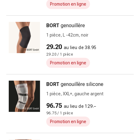
Promotion en ligne
doigts
Sparadraps
Bandes
BORT
genouillère
de
1 pièce, L -42cm, noir
gaze
Bandes
29.20
au lieu de 38.95
de
29.20 / 1 pièce
compression
Promotion en ligne
Pansements
adhésifs
Bandages,
BORT
genouillère silicone
rubans
1 pièce, XXL+, gauche argent
et
accessoires
96.75
au lieu de 129.–
Bandages
96.75 / 1 pièce
et
Promotion en ligne
filets
tubulaires