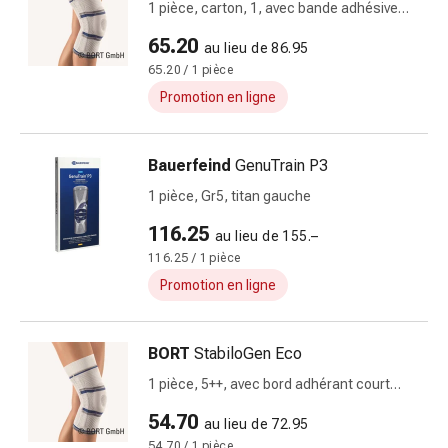
1 pièce, carton, 1, avec bande adhésive
les
court argent
fleurs
65.20
au lieu de 86.95
de
65.20 / 1 pièce
Bach
Promotion en ligne
Gemmothérapie
Homéopathie
Phytothérapie
Bauerfeind
GenuTrain P3
Sels
1 pièce, Gr5, titan gauche
de
Schüssler
116.25
au lieu de 155.–
Produits
116.25 / 1 pièce
spagyriques
Promotion en ligne
Médicaments
anthroposophiques
Vessie,
BORT
StabiloGen Eco
rein
1 pièce, 5++, avec bord adhérant court
et
argent
prostate
54.70
au lieu de 72.95
Troubles
54.70 / 1 pièce