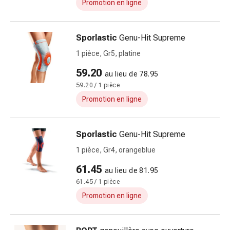
Promotion en ligne
ballonnements
Constipation
Maladies
Sporlastic
Genu-Hit Supreme
de
1 pièce, Gr5, platine
la
peau
59.20
au lieu de 78.95
Eczéma
59.20 / 1 pièce
et
Promotion en ligne
démangeaisons
Cors
et
Sporlastic
Genu-Hit Supreme
verrues
1 pièce, Gr4, orangeblue
Mycoses
61.45
des
au lieu de 81.95
ongles
61.45 / 1 pièce
et
Promotion en ligne
des
pieds