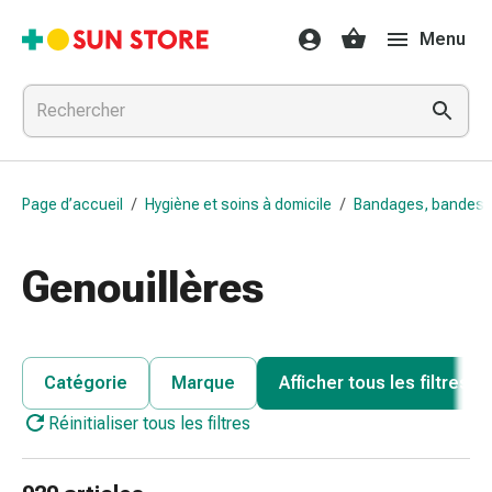
Médicaments
Menu
et
traitements
Refroidissement
et
grippe
Bonbons
Page d’accueil
/
Hygiène et soins à domicile
/
Bandages, bandes e
contre
la
toux
Genouillères
Mal
de
gorge
Grippe
Catégorie
Marque
Afficher tous les filtres
et
Réinitialiser tous les filtres
refroidissement
Toux
Inhalateurs