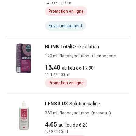
Cicatrices
14.90 / 1 pièce
Peau
Promotion en ligne
sèche
Transpiration
Envoi uniquement
excessive
Impuretés
de
BLINK
TotalCare solution
la
120 ml, flacon, solution, + Lensecase
peau
Boutons
13.40
au lieu de 17.90
de
11.17 / 100 ml
fièvre
Promotion en ligne
Éruptions
cutanées
Acné
LENSILUX
Solution saline
Remèdes
360 ml, flacon, solution, (nouveau)
naturels
4.65
Traitement
au lieu de 6.20
par
1.29 / 100 ml