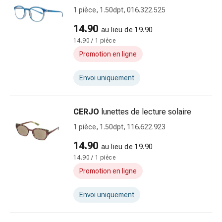
pour
1 pièce, 1.50dpt, 016.322.525
les
14.90
au lieu de 19.90
yeux
14.90 / 1 pièce
Inflammation
Promotion en ligne
oculaire
Pansements
Envoi uniquement
ophtalmiques
Hygiène
oculaire
CERJO
lunettes de lecture solaire
Cœur,
1 pièce, 1.50dpt, 116.622.923
circulation
et
14.90
au lieu de 19.90
vaisseaux
14.90 / 1 pièce
sanguins
Promotion en ligne
Cœur
Bas
Envoi uniquement
de
compression