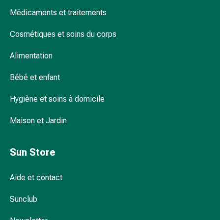
Protection
Médicaments et traitements
contre
les
Cosmétiques et soins du corps
Combien d'heures par jour peut-on porter
moustiques
des lentilles de contact ?
Alimentation
et
les
Bébé et enfant
tiques
Vermifuges
Hygiène et soins à domicile
Pincettes
à
Maison et Jardin
tiques
Médicaments
soumis
Sun Store
à
ordonnance
Aide et contact
Médicaments
soumis
Sunclub
à