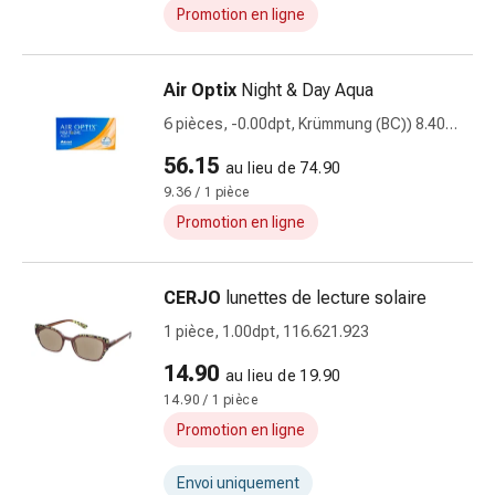
les
Promotion en ligne
fleurs
de
Air Optix
Night & Day Aqua
Bach
Gemmothérapie
6 pièces, -0.00dpt, Krümmung (BC)) 8.40
Homéopathie
Dia 13.80
56.15
au lieu de 74.90
Phytothérapie
9.36 / 1 pièce
Sels
de
Promotion en ligne
Schüssler
Produits
CERJO
lunettes de lecture solaire
spagyriques
Médicaments
1 pièce, 1.00dpt, 116.621.923
anthroposophiques
14.90
au lieu de 19.90
Vessie,
14.90 / 1 pièce
rein
Promotion en ligne
et
prostate
Envoi uniquement
Troubles