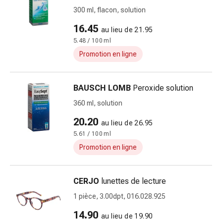
la
300 ml, flacon, solution
concentration
16.45
Allergies
au lieu de 21.95
Antiallergiques
5.48 / 100 ml
Peau
Promotion en ligne
Nez
Estomac
BAUSCH LOMB
Peroxide solution
et
intestins
360 ml, solution
Diarrhée
20.20
au lieu de 26.95
Hémorroïdes
5.61 / 100 ml
Brûlures
d’estomac
Promotion en ligne
Nausées
et
CERJO
lunettes de lecture
vomissements
Digestion,
1 pièce, 3.00dpt, 016.028.925
flatulences
14.90
au lieu de 19.90
et