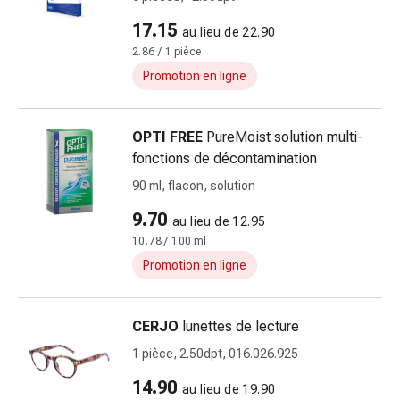
doigts
17.15
au lieu de 22.90
Sparadraps
2.86 / 1 pièce
Bandes
Promotion en ligne
de
gaze
Bandes
OPTI FREE
PureMoist solution multi-
de
fonctions de décontamination
compression
90 ml, flacon, solution
Pansements
adhésifs
9.70
au lieu de 12.95
Bandages,
10.78 / 100 ml
rubans
Promotion en ligne
et
accessoires
Bandages
CERJO
lunettes de lecture
et
1 pièce, 2.50dpt, 016.026.925
filets
tubulaires
14.90
au lieu de 19.90