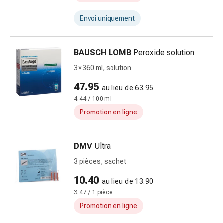
par
le
Envoi uniquement
froid
Traitement
de
BAUSCH LOMB
Peroxide solution
la
3 × 360 ml, solution
douleur
Thérapie
47.95
au lieu de 63.95
par
4.44 / 100 ml
la
Promotion en ligne
chaleur
Stress,
sommeil
DMV
Ultra
et
3 pièces, sachet
tranquillisation
10.40
Tranquillisants
au lieu de 13.90
Labilité
3.47 / 1 pièce
de
Promotion en ligne
l’humeur