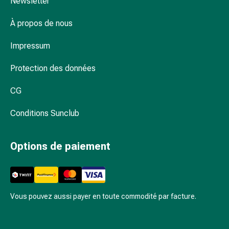
Newsletter
ordonnance
Troubles
À propos de nous
intimes
Menstruations
Impressum
Ménopause
Infection
Protection des données
vaginale
Santé
CG
vaginale
Vitamines
Conditions Sunclub
et
minéraux
Options de paiement
Vitamine
Sels
minéraux
Fortifiants
Vous pouvez aussi payer en toute commodité par facture.
Santé
buccale
et