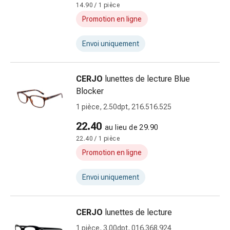
Matériel
14.90 / 1 pièce
de
Promotion en ligne
pansement
Brûlures
Envoi uniquement
et
coups
de
CERJO
lunettes de lecture Blue
soleil
Blocker
Sets
1 pièce, 2.50dpt, 216.516.525
de
rechange
22.40
au lieu de 29.90
Pansements
22.40 / 1 pièce
Pommades
Promotion en ligne
et
désinfection
Envoi uniquement
des
plaies
Pansement
CERJO
lunettes de lecture
spray
1 pièce, 3.00dpt, 016.368.924