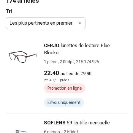
174 articles
et
accessoires
Tri
Douche
Les plus pertinents en premier
nasale
Mouchoirs
Rhume
CERJO
lunettes de lecture Blue
Irritation
Blocker
et
blessure
1 pièce, 2.00dpt, 216.174.925
de
22.40
au lieu de 29.90
la
22.40 / 1 pièce
peau
Bandes
Promotion en ligne
élastiques
Compresses
Envoi uniquement
pliées
Pansements
SOFLENS
59 lentille mensuelle
pour
les
6 pièces, -2.50dpt