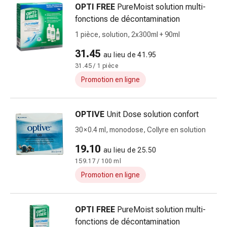
et
OPTI FREE
PureMoist solution multi-
de
fonctions de décontamination
contention
1 pièce, solution, 2x300ml + 90ml
Circulation
sanguine
31.45
au lieu de 41.95
Arrêter
31.45 / 1 pièce
de
Promotion en ligne
fumer
Veines
Troubles
OPTIVE
Unit Dose solution confort
cardiaques
30 × 0.4 ml, monodose, Collyre en solution
et
nerveux
19.10
au lieu de 25.50
Troubles
159.17 / 100 ml
de
Promotion en ligne
la
mémoire
et
OPTI FREE
PureMoist solution multi-
de
fonctions de décontamination