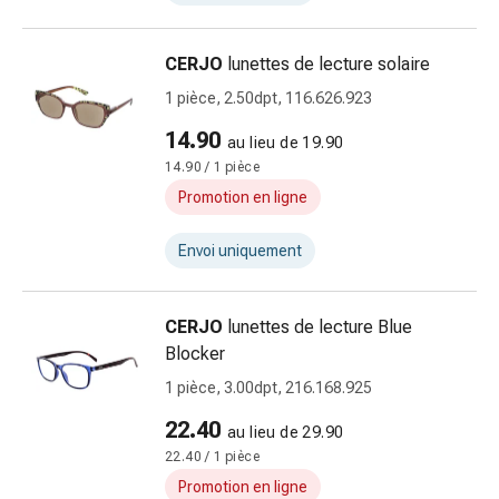
urinaires
Prostate
CERJO
lunettes de lecture solaire
Troubles
1 pièce, 2.50dpt, 116.626.923
rénaux
et
14.90
au lieu de 19.90
vésicaux
14.90 / 1 pièce
Douleurs
Promotion en ligne
Maux
de
Envoi uniquement
tête
et
migraine
CERJO
lunettes de lecture Blue
Antidouleurs
Blocker
Douleurs
1 pièce, 3.00dpt, 216.168.925
musculaires
et
22.40
au lieu de 29.90
articulaires
22.40 / 1 pièce
Thérapie
Promotion en ligne