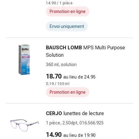
14.90 / 1 pièce
ballonnements
Promotion en ligne
Constipation
Maladies
Envoi uniquement
de
la
peau
BAUSCH LOMB
MPS Multi Purpose
Eczéma
Solution
et
360 ml, solution
démangeaisons
Cors
18.70
au lieu de 24.95
et
5.19 / 100 ml
verrues
Promotion en ligne
Mycoses
des
ongles
CERJO
lunettes de lecture
et
1 pièce, 2.50dpt, 016.566.925
des
pieds
14.90
au lieu de 19.90