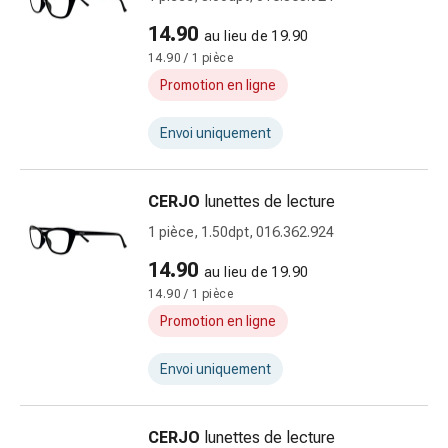
Sutures
14.90
cutanées
au lieu de 19.90
adhésives
14.90 / 1 pièce
et
Promotion en ligne
colle
tissulaire
Envoi uniquement
Pommade
vésicante
CERJO
lunettes de lecture
Tampons
médicaux
1 pièce, 1.50dpt, 016.362.924
Yeux
14.90
au lieu de 19.90
et
14.90 / 1 pièce
oreilles
Hygiène
Promotion en ligne
des
oreilles
Envoi uniquement
Douleurs
auriculaires
CERJO
lunettes de lecture
Gouttes