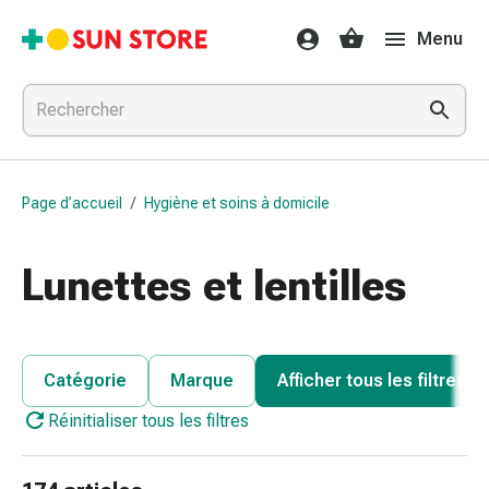
Médicaments
Menu
et
traitements
Refroidissement
et
grippe
Bonbons
Page d’accueil
/
Hygiène et soins à domicile
contre
la
toux
Lunettes et lentilles
Mal
de
gorge
Grippe
Catégorie
Marque
Afficher tous les filtres
et
Réinitialiser tous les filtres
refroidissement
Toux
Inhalateurs