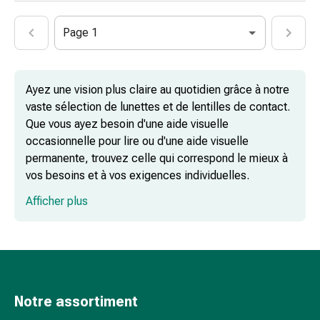
Troubles
du
Page 1
sommeil
Ronflement
Voies
Ayez une vision plus claire au quotidien grâce à notre
respiratoires
vaste sélection de lunettes et de lentilles de contact.
Préparations
Que vous ayez besoin d'une aide visuelle
nasales
occasionnelle pour lire ou d'une aide visuelle
Troubles
permanente, trouvez celle qui correspond le mieux à
respiratoires
vos besoins et à vos exigences individuelles.
Infection
Varicelle
Afficher plus
Métabolisme
Accessoires pour lunettes & équipement
Ostéoporose
Immunosuppresseurs
Protection
parasitaire
et
Notre assortiment
Produits d'entretien pour les lentilles de
insecticide
contact