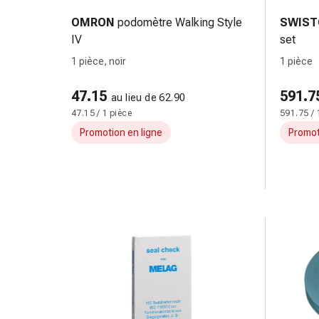
doigts
OMRON
podomètre Walking Style
SWIST
Sparadraps
IV
set
Bandes
1 pièce, noir
1 pièce
de
gaze
47.15
591.7
Bandes
au lieu de 62.90
47.15 / 1 pièce
591.75 / 
de
compression
Promotion en ligne
Promot
Pansements
adhésifs
Bandages,
rubans
et
accessoires
Bandages
et
filets
tubulaires