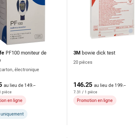
fe
PF100 moniteur de
3M
bowie dick test
e
20 pièces
 carton, électronique
5
146.25
au lieu de 149.–
au lieu de 199.–
1 pièce
7.31 / 1 pièce
ion en ligne
Promotion en ligne
t uniquement