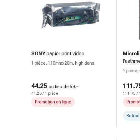
Sutures
cutanées
adhésives
et
colle
tissulaire
Pommade
SONY
papier print video
Microli
vésicante
l'asthm
Tampons
1 pièce, 110mmx20m, high dens
médicaux
1 pièce,
Yeux
44.25
111.7
et
au lieu de 59.–
oreilles
44.25 / 1 pièce
111.75 / 
Hygiène
Promotion en ligne
Promot
des
oreilles
Retrai
Douleurs
auriculaires
Gouttes