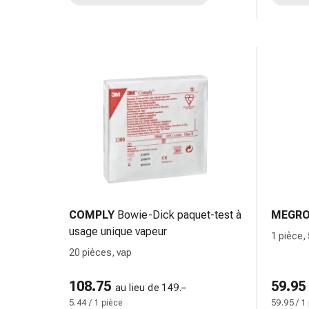
et
de
contention
Circulation
sanguine
Arrêter
de
fumer
Veines
Troubles
cardiaques
et
nerveux
COMPLY
Bowie-Dick paquet-test à
MEGR
Troubles
usage unique vapeur
de
1 pièce,
la
20 pièces, vap
mémoire
et
108.75
59.95
au lieu de 149.–
de
5.44 / 1 pièce
59.95 / 1