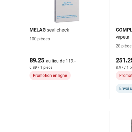
Matériel
de
pansement
Brûlures
et
MELAG
seal check
COMPL
coups
vapeur
100 pièces
de
28 pièc
soleil
Sets
89.25
251.2
au lieu de 119.–
de
0.89 / 1 pièce
8.97 / 1 
rechange
Promotion en ligne
Promot
Pansements
Pommades
Envoi 
et
désinfection
des
plaies
Pansement
spray