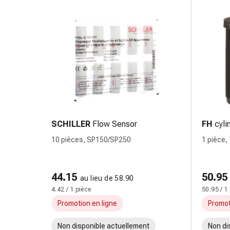
pour
les
yeux
Inflammation
oculaire
Pansements
ophtalmiques
Hygiène
oculaire
Cœur,
SCHILLER
Flow Sensor
FH
cyli
circulation
10 pièces, SP150/SP250
1 pièce,
et
bouton
vaisseaux
sanguins
44.15
50.95
au lieu de 58.90
Cœur
4.42 / 1 pièce
50.95 / 1
Bas
Promotion en ligne
Promot
de
compression
Non disponible actuellement
Non di