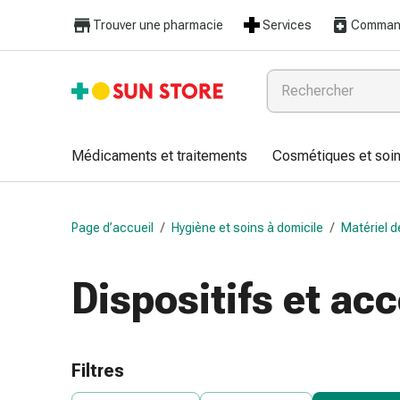
Médicaments
Trouver une pharmacie
Services
Command
et
traitements
Refroidissement
et
grippe
Bonbons
Médicaments et traitements
Cosmétiques et soin
contre
la
toux
Page d’accueil
/
Hygiène et soins à domicile
/
Matériel d
Mal
de
gorge
Dispositifs et a
Grippe
et
refroidissement
Toux
Filtres
Inhalateurs