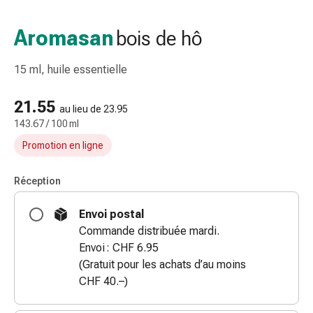
et
accessoires
Aromasan
bois de hô
Douche
nasale
15 ml, huile essentielle
Mouchoirs
Rhume
21.55
Irritation
au lieu de 23.95
143.67 / 100 ml
et
blessure
Promotion en ligne
de
la
Réception
peau
Bandes
Envoi postal
élastiques
Commande distribuée mardi.
Compresses
Envoi : CHF 6.95
pliées
(Gratuit pour les achats d’au moins
Pansements
CHF 40.–)
pour
les