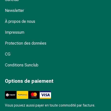
et
de
Newsletter
contention
Circulation
À propos de nous
sanguine
Arrêter
Impressum
de
fumer
Protection des données
Veines
CG
Troubles
cardiaques
Conditions Sunclub
et
nerveux
Troubles
Options de paiement
de
la
mémoire
et
Vous pouvez aussi payer en toute commodité par facture.
de