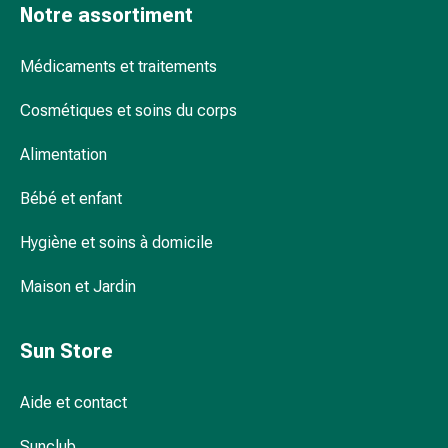
Notre assortiment
pour
les
Médicaments et traitements
yeux
Inflammation
Cosmétiques et soins du corps
oculaire
Pansements
Alimentation
ophtalmiques
Hygiène
Bébé et enfant
oculaire
Cœur,
Hygiène et soins à domicile
circulation
et
Maison et Jardin
vaisseaux
sanguins
Sun Store
Cœur
Bas
Aide et contact
de
compression
Sunclub