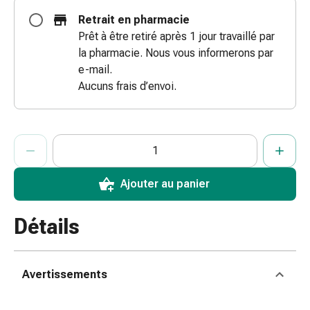
doigts
Retrait en pharmacie
Sparadraps
Prêt à être retiré après 1 jour travaillé par
Bandes
la pharmacie. Nous vous informerons par
de
e-mail.
gaze
Aucuns frais d’envoi.
Bandes
de
compression
ProductDetailPage.Aria.AddToCartQuantityControlInst
Indiquer le nombre d’unités de cet article à ajouter au panier.
Vous avez atteint la quantité maximale commandable pour cet 
Nous n’avons momentanément pas d’autres unités de cet artic
Pansements
adhésifs
Bandages,
Ajouter au panier
rubans
et
Détails
accessoires
Bandages
et
Avertissements
filets
tubulaires