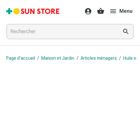
Médicaments
Menu
et
traitements
Refroidissement
et
grippe
Bonbons
Page d’accueil
/
Maison et Jardin
/
Articles ménagers
/
Huile es
contre
la
toux
Mal
de
gorge
Grippe
et
refroidissement
Toux
Inhalateurs