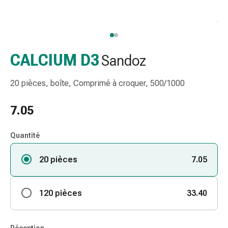
et
accessoires
Douche
nasale
Mouchoirs
CALCIUM D3
Sandoz
Rhume
Irritation
20 pièces, boîte, Comprimé à croquer, 500/1000
et
blessure
7.05
de
la
Quantité
peau
Bandes
20 pièces
7.05
élastiques
Compresses
pliées
120 pièces
33.40
Pansements
pour
les