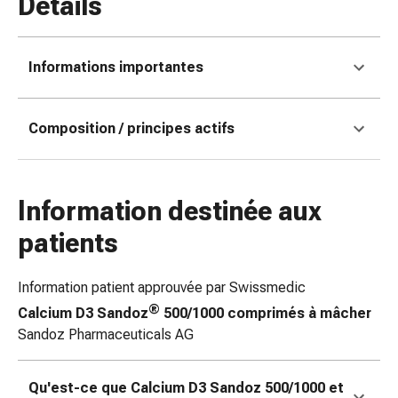
Détails
Matériel
de
pansement
Brûlures
Informations importantes
et
coups
Composition / principes actifs
de
soleil
Sets
de
Information destinée aux
rechange
patients
Pansements
Pommades
et
Information patient approuvée par Swissmedic
désinfection
®
Calcium D3 Sandoz
500/1000 comprimés à mâcher
des
Sandoz Pharmaceuticals AG
plaies
Pansement
spray
Qu'est-ce que Calcium D3 Sandoz
500/1000 et