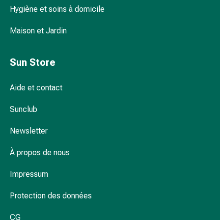
la
Hygiène et soins à domicile
concentration
Allergies
Maison et Jardin
Antiallergiques
Peau
Sun Store
Nez
Estomac
et
Aide et contact
intestins
Sunclub
Diarrhée
Hémorroïdes
Newsletter
Brûlures
d’estomac
À propos de nous
Nausées
et
Impressum
vomissements
Digestion,
Protection des données
flatulences
et
CG