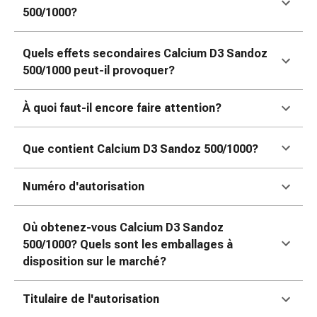
500/1000?
pour
les
yeux
Quels effets secondaires Calcium D3 Sandoz
Inflammation
500/1000 peut-il provoquer?
oculaire
Pansements
À quoi faut-il encore faire attention?
ophtalmiques
Hygiène
oculaire
Que contient Calcium D3 Sandoz
500/1000?
Cœur,
circulation
Numéro d'autorisation
et
vaisseaux
Où obtenez-vous Calcium D3 Sandoz
sanguins
500/1000? Quels sont les emballages à
Cœur
disposition sur le marché?
Bas
de
Titulaire de l'autorisation
compression