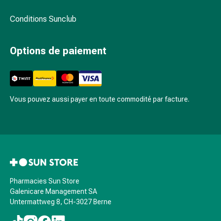
ballonnements
Conditions Sunclub
Constipation
Maladies
de
Options de paiement
la
peau
Eczéma
et
Vous pouvez aussi payer en toute commodité par facture.
démangeaisons
Cors
et
verrues
Mycoses
des
ongles
Pharmacies Sun Store
et
Galenicare Management SA
des
Untermattweg 8, CH-3027 Berne
pieds