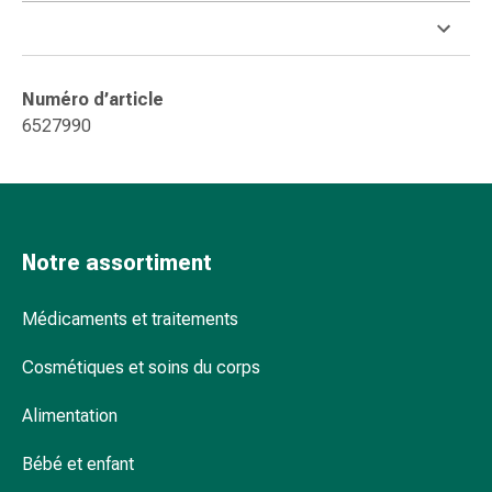
et
de
contention
Circulation
Numéro d’article
sanguine
6527990
Arrêter
de
fumer
Veines
Troubles
Notre assortiment
cardiaques
et
nerveux
Médicaments et traitements
Troubles
Cosmétiques et soins du corps
de
la
Alimentation
mémoire
et
Bébé et enfant
de