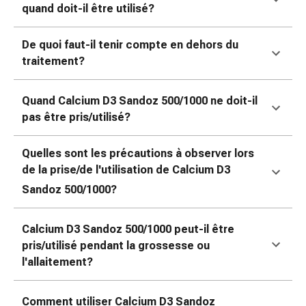
Sutures
quand doit-il être utilisé?
cutanées
adhésives
De quoi faut-il tenir compte en dehors du
et
traitement?
colle
tissulaire
Quand Calcium D3 Sandoz
500/1000 ne doit-il
Pommade
pas être pris/utilisé?
vésicante
Tampons
Quelles sont les précautions à observer lors
médicaux
de la prise/de l'utilisation de Calcium D3
Yeux
et
Sandoz
500/1000?
oreilles
Hygiène
Calcium D3 Sandoz
500/1000 peut-il être
des
pris/utilisé pendant la grossesse ou
oreilles
l'allaitement?
Douleurs
auriculaires
Comment utiliser Calcium D3 Sandoz
Gouttes