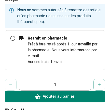
Réception
doigts
Nous ne sommes autorisés à remettre cet article
Sparadraps
qu’en pharmacie (loi suisse sur les produits
Bandes
thérapeutiques).
de
gaze
Bandes
Retrait en pharmacie
de
Prêt à être retiré après 1 jour travaillé par
compression
la pharmacie. Nous vous informerons par
Pansements
e-mail.
adhésifs
Aucuns frais d’envoi.
Bandages,
rubans
et
ProductDetailPage.Aria.AddToCartQuantityControlInst
Indiquer le nombre d’unités de cet article à ajouter au panier.
Vous avez atteint la quantité maximale commandable pour cet 
Nous n’avons momentanément pas d’autres unités de cet artic
accessoires
Bandages
et
Ajouter au panier
filets
tubulaires