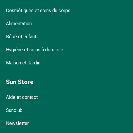
pour
Cosmétiques et soins du corps
les
yeux
Alimentation
Inflammation
oculaire
Bébé et enfant
Pansements
ophtalmiques
Hygiène et soins à domicile
Hygiène
oculaire
Maison et Jardin
Cœur,
circulation
Sun Store
et
vaisseaux
Aide et contact
sanguins
Cœur
Sunclub
Bas
de
Newsletter
compression