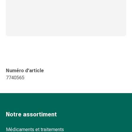
Sutures
cutanées
adhésives
et
colle
tissulaire
Pommade
vésicante
Tampons
médicaux
Numéro d’article
Yeux
7740565
et
oreilles
Hygiène
des
oreilles
Notre assortiment
Douleurs
auriculaires
Médicaments et traitements
Gouttes