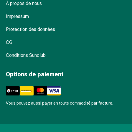
et
À propos de nous
de
contention
Impressum
Circulation
sanguine
Protection des données
Arrêter
CG
de
fumer
Conditions Sunclub
Veines
Coagulation
sanguine
Options de paiement
Troubles
cardiaques
et
nerveux
Vous pouvez aussi payer en toute commodité par facture.
Troubles
de
la
mémoire