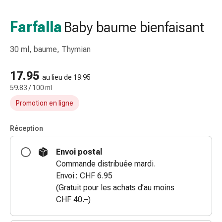
et
accessoires
Farfalla
Baby baume bienfaisant
Douche
nasale
30 ml, baume, Thymian
Mouchoirs
Rhume
17.95
Irritation
au lieu de 19.95
59.83 / 100 ml
et
blessure
Promotion en ligne
de
la
Réception
peau
Bandes
Envoi postal
élastiques
Commande distribuée mardi.
Compresses
Envoi : CHF 6.95
pliées
(Gratuit pour les achats d’au moins
Pansements
CHF 40.–)
pour
les