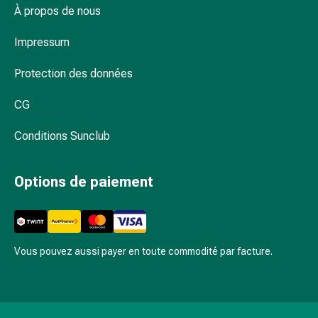
et
À propos de nous
de
la
Impressum
concentration
Protection des données
Allergies
Antiallergiques
CG
Peau
Nez
Conditions Sunclub
Estomac
et
intestins
Options de paiement
Diarrhée
Hémorroïdes
Brûlures
d’estomac
Vous pouvez aussi payer en toute commodité par facture.
Nausées
et
vomissements
Digestion,