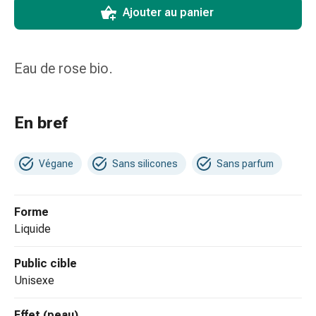
Matériel
Ajouter au panier
de
pansement
Brûlures
Eau de rose bio.
et
coups
de
En bref
soleil
Sets
de
Végane
Sans silicones
Sans parfum
rechange
Pansements
Pommades
Forme
et
liquide
désinfection
des
Public cible
plaies
unisexe
Pansement
spray
Effet (peau)