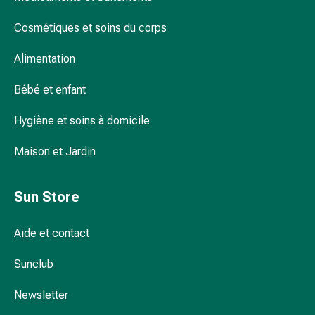
et
de
Cosmétiques et soins du corps
contention
Circulation
Alimentation
sanguine
Arrêter
Bébé et enfant
de
fumer
Hygiène et soins à domicile
Veines
Maison et Jardin
Coagulation
sanguine
Troubles
Sun Store
cardiaques
et
Aide et contact
nerveux
Troubles
Sunclub
de
la
Newsletter
mémoire