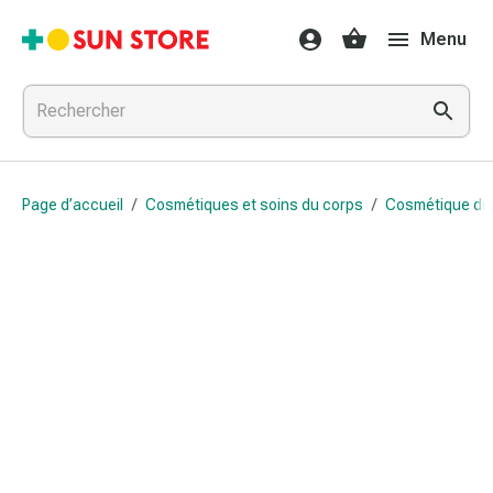
Médicaments
Menu
et
traitements
Refroidissement
et
grippe
Bonbons
Page d’accueil
/
Cosmétiques et soins du corps
/
Cosmétique du 
contre
la
toux
Mal
de
gorge
Grippe
et
refroidissement
Toux
Inhalateurs