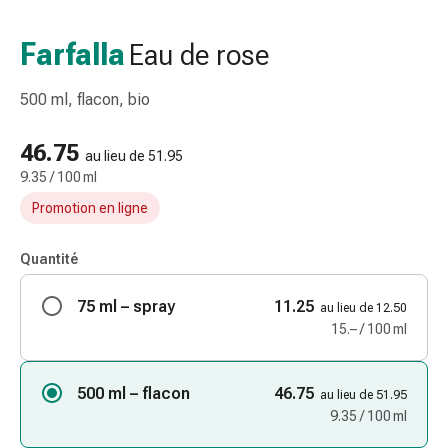
et
accessoires
Farfalla
Eau de rose
Douche
nasale
500 ml, flacon, bio
Mouchoirs
Rhume
46.75
Irritation
au lieu de 51.95
9.35 / 100 ml
et
blessure
Promotion en ligne
de
la
Quantité
peau
Bandes
75 ml – spray
11.25
au lieu de 12.50
élastiques
15.– / 100 ml
Compresses
pliées
500 ml – flacon
46.75
Pansements
au lieu de 51.95
9.35 / 100 ml
pour
les