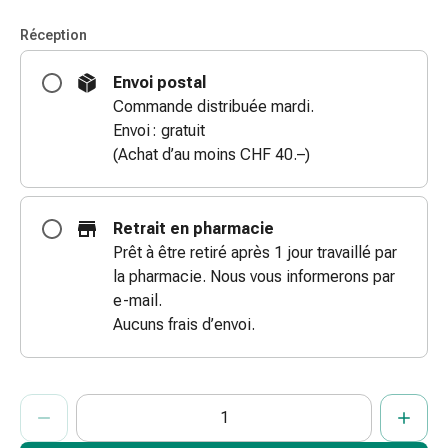
doigts
Réception
Sparadraps
Bandes
Envoi postal
de
Commande distribuée mardi.
gaze
Envoi : gratuit
Bandes
(Achat d’au moins CHF 40.–)
de
compression
Pansements
Retrait en pharmacie
adhésifs
Prêt à être retiré après 1 jour travaillé par
Bandages,
la pharmacie. Nous vous informerons par
rubans
e-mail.
et
Aucuns frais d’envoi.
accessoires
Bandages
et
ProductDetailPage.Aria.AddToCartQuantityControlInst
Indiquer le nombre d’unités de cet article à ajouter au panier.
Vous avez atteint la quantité maximale commandable pour cet 
Nous n’avons momentanément pas d’autres unités de cet artic
filets
tubulaires