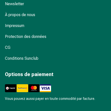
et
Newsletter
de
contention
À propos de nous
Circulation
sanguine
Impressum
Arrêter
de
Protection des données
fumer
CG
Veines
Troubles
Conditions Sunclub
cardiaques
et
nerveux
Options de paiement
Troubles
de
la
mémoire
Vous pouvez aussi payer en toute commodité par facture.
et
de