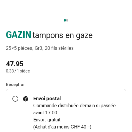
et
accessoires
Douche
nasale
Mouchoirs
GAZIN
tampons en gaze
Rhume
Irritation
25 × 5 pièces, Gr3, 20 fils stériles
et
blessure
47.95
de
0.38 / 1 pièce
la
peau
Réception
Bandes
élastiques
Envoi postal
Compresses
Commande distribuée demain si passée
pliées
avant 17:00.
Pansements
Envoi : gratuit
pour
(Achat d’au moins CHF 40.–)
les