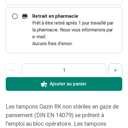
doigts
Sparadraps
Retrait en pharmacie
Bandes
Prêt à être retiré après 1 jour travaillé par
de
la pharmacie. Nous vous informerons par
gaze
e-mail.
Bandes
Aucuns frais d’envoi.
de
compression
Pansements
ProductDetailPage.Aria.AddToCartQuantityControlInst
Indiquer le nombre d’unités de cet article à ajouter au panier.
Vous avez atteint la quantité maximale commandable pour cet 
Nous n’avons momentanément pas d’autres unités de cet artic
adhésifs
Bandages,
rubans
Ajouter au panier
et
accessoires
Bandages
Les tampons Gazin RK non stériles en gaze de
et
pansement (DIN EN 14079) se prêtent à
filets
tubulaires
l'emploi au bloc opératoire. Les tampons