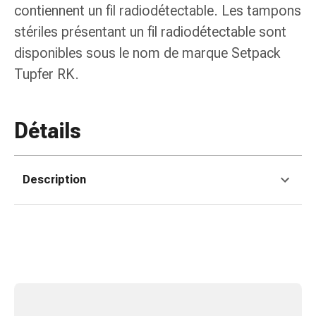
Matériel
contiennent un fil radiodétectable. Les tampons
de
stériles présentant un fil radiodétectable sont
pansement
disponibles sous le nom de marque Setpack
Brûlures
et
Tupfer RK.
coups
de
soleil
Détails
Sets
de
rechange
Description
Pansements
Pommades
et
désinfection
des
plaies
Pansement
spray