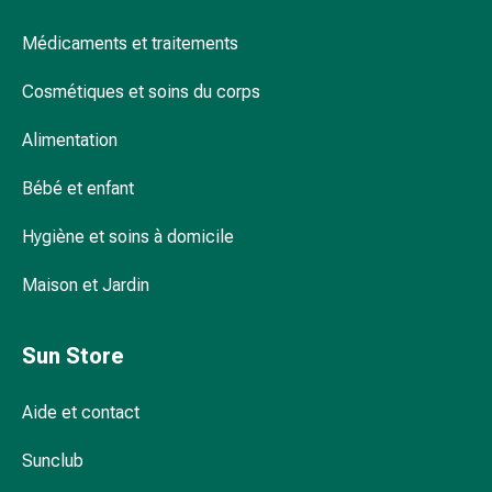
pour
Médicaments et traitements
les
yeux
Cosmétiques et soins du corps
Inflammation
oculaire
Alimentation
Pansements
ophtalmiques
Bébé et enfant
Hygiène
oculaire
Hygiène et soins à domicile
Cœur,
circulation
Maison et Jardin
et
vaisseaux
Sun Store
sanguins
Cœur
Aide et contact
Bas
de
Sunclub
compression