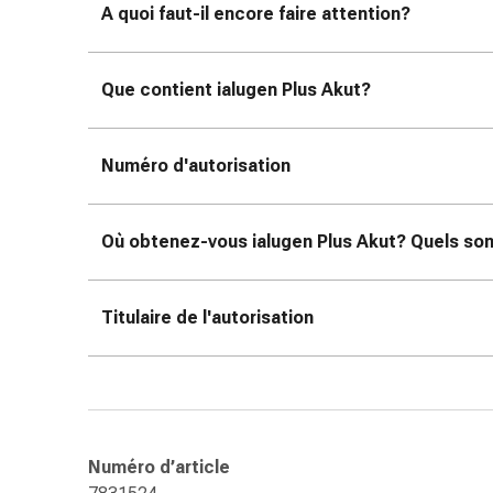
Sutures
A quoi faut-il encore faire attention?
cutanées
adhésives
Que contient ialugen Plus Akut?
et
colle
tissulaire
Numéro d'autorisation
Pommade
vésicante
Tampons
Où obtenez-vous ialugen Plus Akut? Quels sont
médicaux
Yeux
et
Titulaire de l'autorisation
oreilles
Hygiène
des
oreilles
Douleurs
auriculaires
Numéro d’article
Gouttes