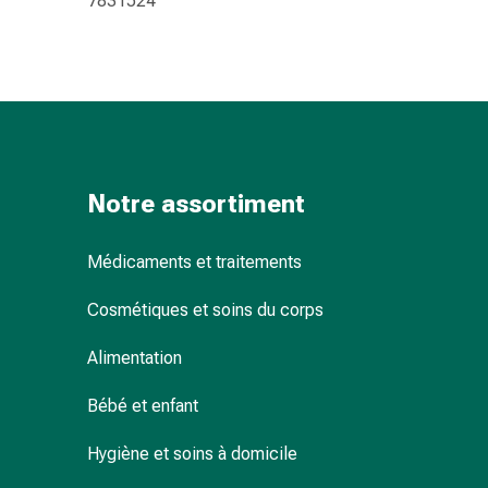
7831524
pour
les
yeux
Inflammation
oculaire
Pansements
ophtalmiques
Notre assortiment
Hygiène
oculaire
Cœur,
Médicaments et traitements
circulation
et
Cosmétiques et soins du corps
vaisseaux
Alimentation
sanguins
Cœur
Bébé et enfant
Bas
de
Hygiène et soins à domicile
compression