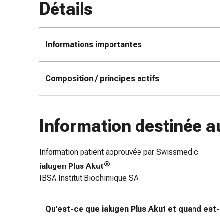
Détails
doigts
Sparadraps
Bandes
Informations importantes
de
gaze
Bandes
Composition / principes actifs
de
compression
Pansements
adhésifs
Information destinée a
Bandages,
rubans
et
Information patient approuvée par Swissmedic
accessoires
®
ialugen Plus Akut
Bandages
IBSA Institut Biochimique SA
et
filets
Qu'est-ce que ialugen Plus Akut et quand est-il
tubulaires