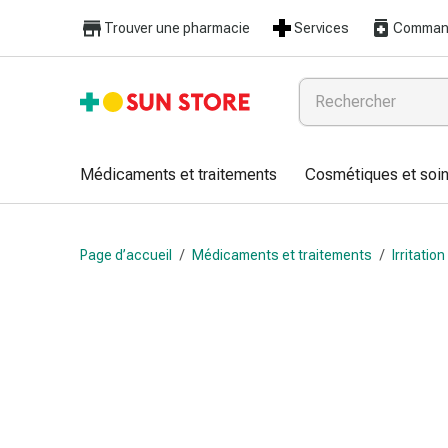
Médicaments
Trouver une pharmacie
Services
Command
et
traitements
Refroidissement
et
grippe
Bonbons
Médicaments et traitements
Cosmétiques et soin
contre
la
toux
Page d’accueil
/
Médicaments et traitements
/
Irritatio
Mal
de
gorge
Grippe
et
refroidissement
Toux
Inhalateurs