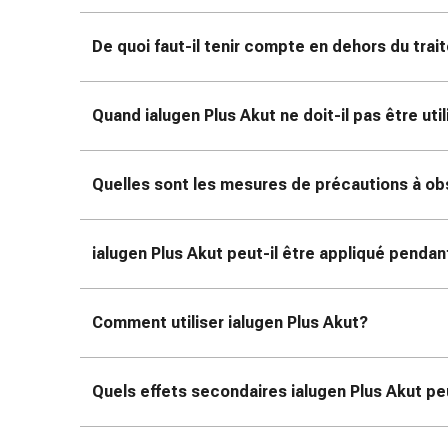
Matériel
de
De quoi faut-il tenir compte en dehors du tra
pansement
Brûlures
et
Quand ialugen Plus Akut ne doit-il pas être uti
coups
de
soleil
Quelles sont les mesures de précautions à obse
Sets
de
rechange
ialugen Plus Akut peut-il être appliqué pendan
Pansements
Pommades
et
Comment utiliser ialugen Plus Akut?
désinfection
des
plaies
Quels effets secondaires ialugen Plus Akut pe
Pansement
spray