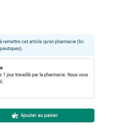
remettre cet article qu’en pharmacie (loi
apeutiques).
ie
ès 1 jour travaillé par la pharmacie. Nous vous
l.
ToCartQuantityControlInstruction
ticle à ajouter au panier.
male commandable pour cet article.
utres unités de cet article en stock
Ajouter au panier