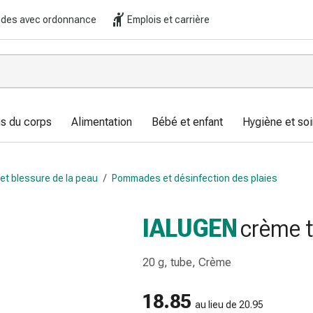
es avec ordonnance
Emplois et carrière
s du corps
Alimentation
Bébé et enfant
Hygiène et soi
n et blessure de la peau
/
Pommades et désinfection des plaies
IALUGEN
crème t
20 g, tube, Crème
18.85
au lieu de 20.95