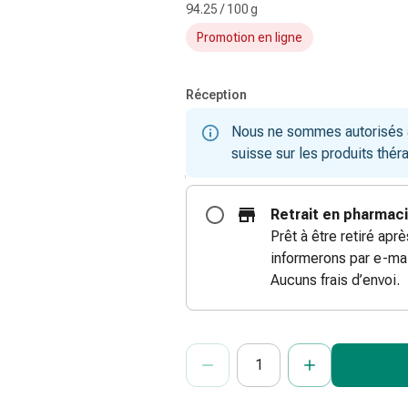
94.25 / 100 g
Promotion en ligne
Réception
Nous ne sommes autorisés à 
suisse sur les produits thér
Retrait en pharmac
Prêt à être retiré apr
informerons par e-mai
Aucuns frais d’envoi.
ProductDetailPage.Aria.Add
Indiquer le nombre d’unités de cet ar
Vous avez atteint la quantité maxi
Nous n’avons momentanément pas d’a