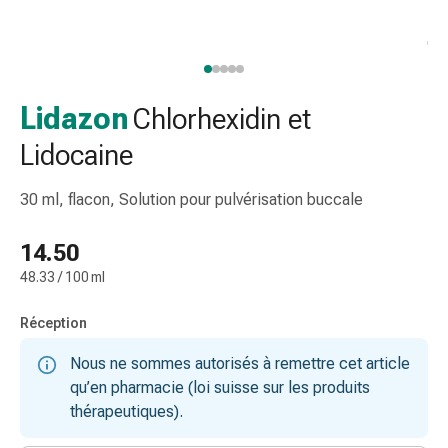
et
accessoires
Douche
nasale
Mouchoirs
Lidazon
Chlorhexidin et
Rhume
Lidocaine
Irritation
et
30 ml, flacon, Solution pour pulvérisation buccale
blessure
de
14.50
la
peau
48.33 / 100 ml
Bandes
élastiques
Réception
Compresses
Nous ne sommes autorisés à remettre cet article
pliées
qu’en pharmacie (loi suisse sur les produits
Pansements
thérapeutiques).
pour
les