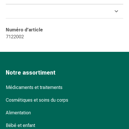
et
de
contention
Circulation
sanguine
Numéro d’article
Arrêter
7122002
de
fumer
Veines
Troubles
cardiaques
Notre assortiment
et
nerveux
Médicaments et traitements
Troubles
de
Cosmétiques et soins du corps
la
mémoire
Alimentation
et
de
Bébé et enfant