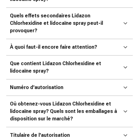
pour
les
Quels effets secondaires Lidazon
yeux
Chlorhexidine et lidocaïne spray peut-il
Inflammation
provoquer?
oculaire
Pansements
À quoi faut-il encore faire attention?
ophtalmiques
Hygiène
Que contient Lidazon Chlorhexidine et
oculaire
lidocaïne spray?
Cœur,
circulation
Numéro d'autorisation
et
vaisseaux
sanguins
Où obtenez-vous Lidazon Chlorhexidine et
Cœur
lidocaïne spray? Quels sont les emballages à
Bas
disposition sur le marché?
de
compression
Titulaire de l'autorisation