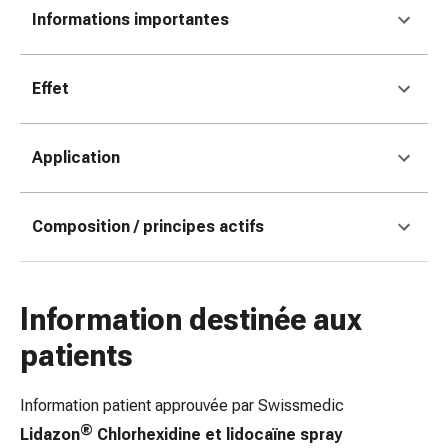
Matériel
Informations importantes
de
pansement
Brûlures
Effet
et
coups
de
Application
soleil
Sets
de
Composition / principes actifs
rechange
Pansements
Pommades
Information destinée aux
et
désinfection
patients
des
plaies
Information patient approuvée par Swissmedic
Pansement
®
spray
Lidazon
Chlorhexidine et lidocaïne spray