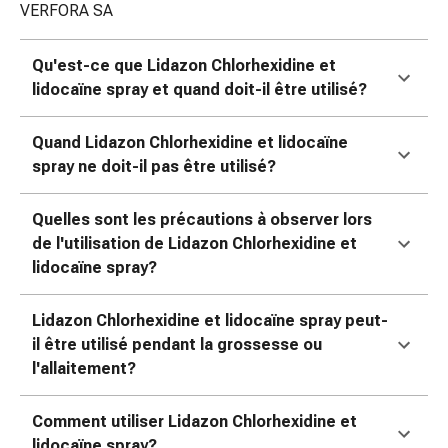
Sutures
VERFORA SA
cutanées
adhésives
Qu'est-ce que Lidazon Chlorhexidine et
et
lidocaïne spray et quand doit-il être utilisé?
colle
tissulaire
Quand Lidazon Chlorhexidine et lidocaïne
Pommade
spray ne doit-il pas être utilisé?
vésicante
Tampons
Quelles sont les précautions à observer lors
médicaux
de l'utilisation de Lidazon Chlorhexidine et
Yeux
lidocaïne spray?
et
oreilles
Lidazon Chlorhexidine et lidocaïne spray peut-
Hygiène
il être utilisé pendant la grossesse ou
des
l'allaitement?
oreilles
Douleurs
auriculaires
Comment utiliser Lidazon Chlorhexidine et
Gouttes
lidocaïne spray?