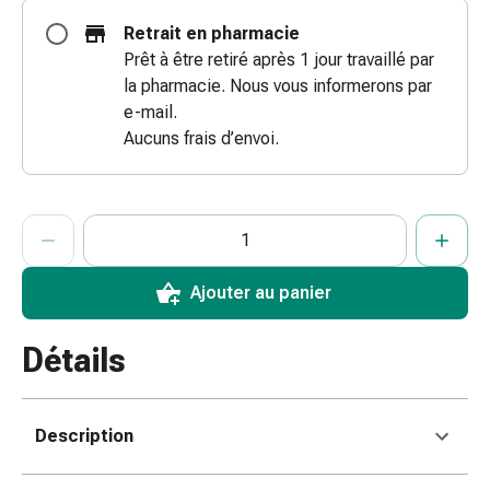
doigts
Retrait en pharmacie
Sparadraps
Prêt à être retiré après 1 jour travaillé par
Bandes
la pharmacie. Nous vous informerons par
de
e-mail.
gaze
Aucuns frais d’envoi.
Bandes
de
compression
ProductDetailPage.Aria.AddToCartQuantityControlInst
Indiquer le nombre d’unités de cet article à ajouter au panier.
Vous avez atteint la quantité maximale commandable pour cet 
Nous n’avons momentanément pas d’autres unités de cet artic
Pansements
adhésifs
Bandages,
Ajouter au panier
rubans
et
Détails
accessoires
Bandages
et
Description
filets
tubulaires