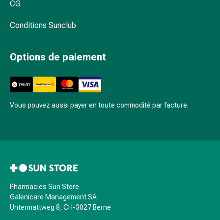
CG
ballonnements
Constipation
Conditions Sunclub
Maladies
de
Options de paiement
la
peau
Eczéma
et
démangeaisons
Vous pouvez aussi payer en toute commodité par facture.
Cors
et
verrues
Mycoses
des
ongles
et
Pharmacies Sun Store
des
Galenicare Management SA
Untermattweg 8, CH-3027 Berne
pieds