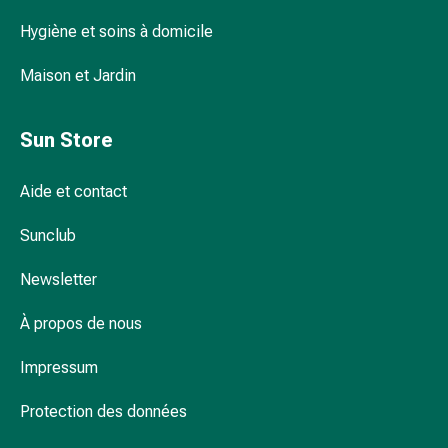
la
Hygiène et soins à domicile
concentration
Allergies
Maison et Jardin
Antiallergiques
Peau
Nez
Sun Store
Estomac
et
Aide et contact
intestins
Diarrhée
Sunclub
Hémorroïdes
Brûlures
Newsletter
d’estomac
Nausées
À propos de nous
et
Impressum
vomissements
Digestion,
Protection des données
flatulences
et