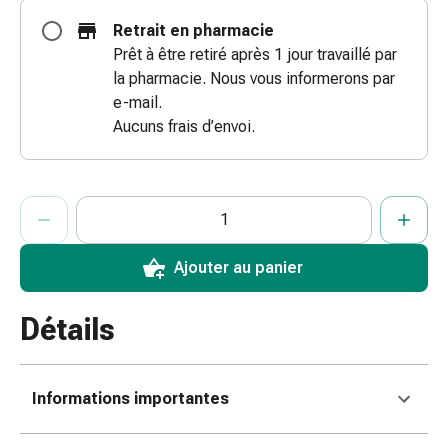
doigts
Retrait en pharmacie
Sparadraps
Prêt à être retiré après 1 jour travaillé par
Bandes
la pharmacie. Nous vous informerons par
de
e-mail.
gaze
Aucuns frais d’envoi.
Bandes
de
compression
ProductDetailPage.Aria.AddToCartQuantityControlInst
Indiquer le nombre d’unités de cet article à ajouter au panier.
Vous avez atteint la quantité maximale commandable pour cet 
Nous n’avons momentanément pas d’autres unités de cet artic
Pansements
adhésifs
Bandages,
Ajouter au panier
rubans
et
Détails
accessoires
Bandages
et
Informations importantes
filets
tubulaires