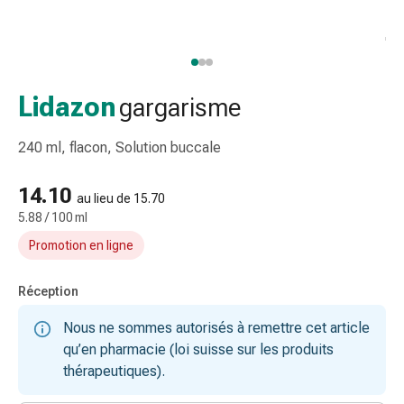
et
accessoires
Douche
nasale
Mouchoirs
Lidazon
gargarisme
Rhume
Irritation
240 ml, flacon, Solution buccale
et
blessure
14.10
au lieu de 15.70
de
5.88 / 100 ml
la
Promotion en ligne
peau
Bandes
élastiques
Réception
Compresses
Nous ne sommes autorisés à remettre cet article
pliées
qu’en pharmacie (loi suisse sur les produits
Pansements
thérapeutiques).
pour
les