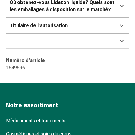
Où obtenez-vous Lidazon liquide? Quels sont
pour
les emballages à disposition sur le marché?
les
yeux
Titulaire de l'autorisation
Inflammation
oculaire
Pansements
ophtalmiques
Hygiène
Numéro d’article
oculaire
1549596
Cœur,
circulation
et
vaisseaux
sanguins
Notre assortiment
Cœur
Bas
Médicaments et traitements
de
compression
Cosmétiques et soins du corps