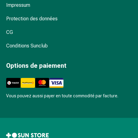
la
Impressum
concentration
Allergies
Protection des données
Antiallergiques
CG
Peau
Nez
Conditions Sunclub
Estomac
et
intestins
Options de paiement
Diarrhée
Hémorroïdes
Brûlures
d’estomac
Vous pouvez aussi payer en toute commodité par facture.
Nausées
et
vomissements
Digestion,
flatulences
et