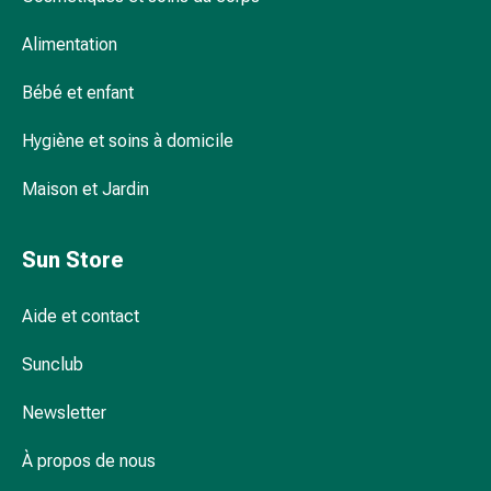
et
de
Alimentation
contention
Circulation
Bébé et enfant
sanguine
Arrêter
Hygiène et soins à domicile
de
fumer
Maison et Jardin
Veines
Troubles
Sun Store
cardiaques
et
Aide et contact
nerveux
Troubles
Sunclub
de
la
Newsletter
mémoire
et
À propos de nous
de