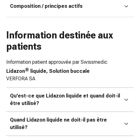
Matériel
Composition / principes actifs
de
pansement
Brûlures
et
Information destinée aux
coups
patients
de
soleil
Sets
Information patient approuvée par Swissmedic
de
®
Lidazon
liquide, Solution buccale
rechange
VERFORA SA
Pansements
Pommades
Qu'est-ce que Lidazon liquide et quand doit-il
et
être utilisé?
désinfection
des
Quand Lidazon liquide ne doit-il pas être
plaies
utilisé?
Pansement
spray