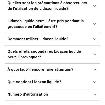
Sutures
Quelles sont les précautions à observer lors
cutanées
de l'utilisation de Lidazon liquide?
adhésives
et
Lidazon liquide peut-il être pris pendant la
colle
grossesse ou l'allaitement?
tissulaire
Pommade
Comment utiliser Lidazon liquide?
vésicante
Tampons
Quels effets secondaires Lidazon liquide
médicaux
peut-il provoquer?
Yeux
et
À quoi faut-il encore faire attention?
oreilles
Hygiène
des
Que contient Lidazon liquide?
oreilles
Douleurs
Numéro d'autorisation
auriculaires
Gouttes