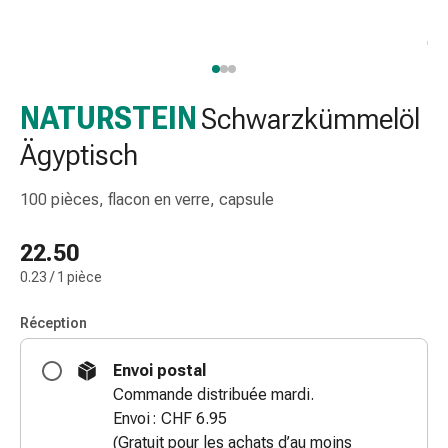
et
accessoires
Douche
nasale
Mouchoirs
NATURSTEIN
Schwarzkümmelöl
Rhume
Ägyptisch
Irritation
et
100 pièces, flacon en verre, capsule
blessure
de
22.50
la
peau
0.23 / 1 pièce
Bandes
élastiques
Réception
Compresses
Envoi postal
pliées
Commande distribuée mardi.
Pansements
Envoi : CHF 6.95
pour
(Gratuit pour les achats d’au moins
les