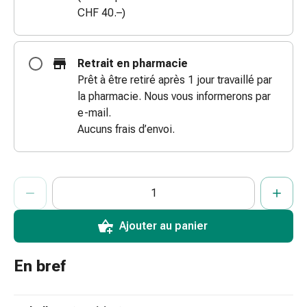
CHF 40.–)
doigts
Sparadraps
Bandes
de
Retrait en pharmacie
gaze
Prêt à être retiré après 1 jour travaillé par
Bandes
la pharmacie. Nous vous informerons par
de
e-mail.
compression
Aucuns frais d’envoi.
Pansements
adhésifs
Bandages,
ProductDetailPage.Aria.AddToCartQuantityControlInst
Indiquer le nombre d’unités de cet article à ajouter au panier.
Vous avez atteint la quantité maximale commandable pour cet 
Nous n’avons momentanément pas d’autres unités de cet artic
rubans
et
Ajouter au panier
accessoires
Bandages
et
En bref
filets
tubulaires