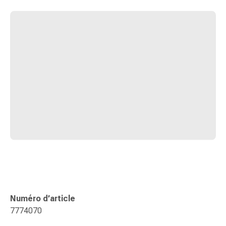
Sutures
cutanées
adhésives
et
colle
tissulaire
Pommade
vésicante
Tampons
médicaux
Yeux
et
oreilles
Hygiène
des
oreilles
Numéro d’article
Douleurs
7774070
auriculaires
Gouttes