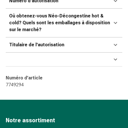
Numéro d'autorisation
pour
les
Où obtenez-vous Néo-Décongestine hot &
yeux
cold? Quels sont les emballages à disposition
Inflammation
sur le marché?
oculaire
Pansements
Titulaire de l'autorisation
ophtalmiques
Hygiène
oculaire
Cœur,
circulation
Numéro d’article
et
7749294
vaisseaux
sanguins
Cœur
Bas
de
Notre assortiment
compression