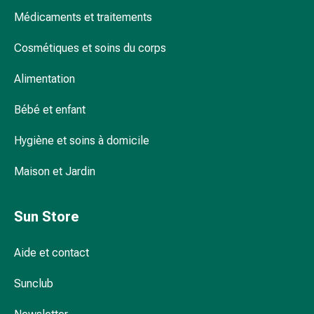
et
Médicaments et traitements
de
contention
Cosmétiques et soins du corps
Circulation
sanguine
Alimentation
Arrêter
de
Bébé et enfant
fumer
Veines
Hygiène et soins à domicile
Troubles
cardiaques
Maison et Jardin
et
nerveux
Sun Store
Troubles
de
Aide et contact
la
mémoire
Sunclub
et
de