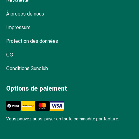
Newsletter
la
concentration
À propos de nous
Allergies
Antiallergiques
Impressum
Peau
Nez
Protection des données
Estomac
CG
et
intestins
Conditions Sunclub
Diarrhée
Hémorroïdes
Brûlures
Options de paiement
d’estomac
Nausées
et
vomissements
Vous pouvez aussi payer en toute commodité par facture.
Digestion,
flatulences
et