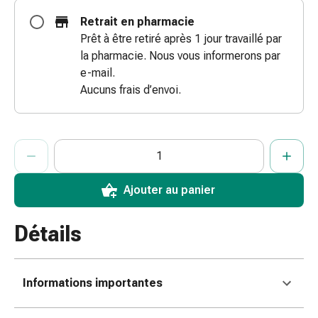
doigts
Retrait en pharmacie
Sparadraps
Prêt à être retiré après 1 jour travaillé par
Bandes
la pharmacie. Nous vous informerons par
de
e-mail.
gaze
Aucuns frais d’envoi.
Bandes
de
compression
ProductDetailPage.Aria.AddToCartQuantityControlInst
Indiquer le nombre d’unités de cet article à ajouter au panier.
Vous avez atteint la quantité maximale commandable pour cet 
Nous n’avons momentanément pas d’autres unités de cet artic
Pansements
adhésifs
Bandages,
Ajouter au panier
rubans
et
Détails
accessoires
Bandages
et
Informations importantes
filets
tubulaires