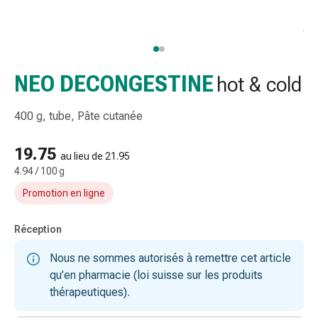
et
accessoires
Douche
nasale
Mouchoirs
NEO DECONGESTINE
hot & cold
Rhume
Irritation
400 g, tube, Pâte cutanée
et
blessure
19.75
au lieu de 21.95
de
4.94 / 100 g
la
Promotion en ligne
peau
Bandes
élastiques
Réception
Compresses
Nous ne sommes autorisés à remettre cet article
pliées
qu’en pharmacie (loi suisse sur les produits
Pansements
thérapeutiques).
pour
les