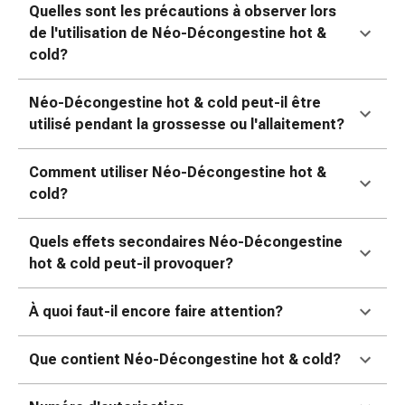
Sutures
Quelles sont les précautions à observer lors
cutanées
de l'utilisation de Néo-Décongestine hot &
adhésives
cold?
et
colle
Néo-Décongestine hot & cold peut-il être
tissulaire
utilisé pendant la grossesse ou l'allaitement?
Pommade
vésicante
Comment utiliser Néo-Décongestine hot &
Tampons
cold?
médicaux
Yeux
Quels effets secondaires Néo-Décongestine
et
hot & cold peut-il provoquer?
oreilles
Hygiène
À quoi faut-il encore faire attention?
des
oreilles
Douleurs
Que contient Néo-Décongestine hot & cold?
auriculaires
Gouttes