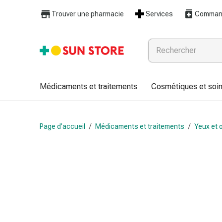
Médicaments
Trouver une pharmacie
Services
Command
et
traitements
Refroidissement
et
grippe
Bonbons
Médicaments et traitements
Cosmétiques et soin
contre
la
toux
Page d’accueil
/
Médicaments et traitements
/
Yeux et o
Mal
de
gorge
Grippe
et
refroidissement
Toux
Inhalateurs