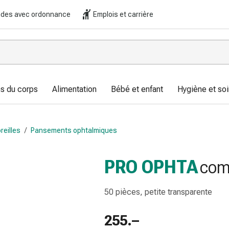
es avec ordonnance
Emplois et carrière
s du corps
Alimentation
Bébé et enfant
Hygiène et soi
reilles
/
Pansements ophtalmiques
PRO OPHTA
com
50 pièces, petite transparente
255.–