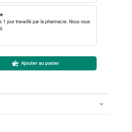
ie
ès 1 jour travaillé par la pharmacie. Nous vous
l.
ToCartQuantityControlInstruction
ticle à ajouter au panier.
male commandable pour cet article.
utres unités de cet article en stock
Ajouter au panier