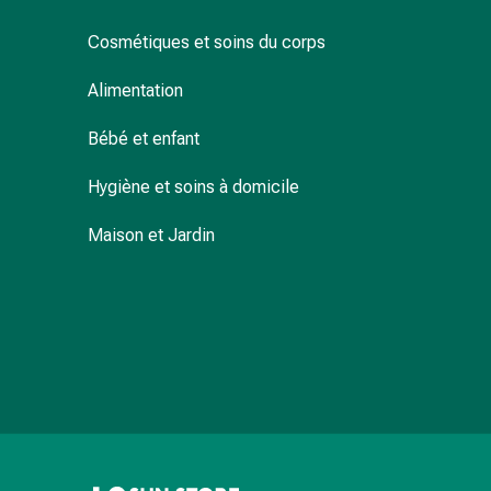
pour
Cosmétiques et soins du corps
les
yeux
Alimentation
Inflammation
oculaire
Bébé et enfant
Pansements
ophtalmiques
Hygiène et soins à domicile
Hygiène
oculaire
Maison et Jardin
Cœur,
circulation
et
vaisseaux
sanguins
Cœur
Bas
de
compression