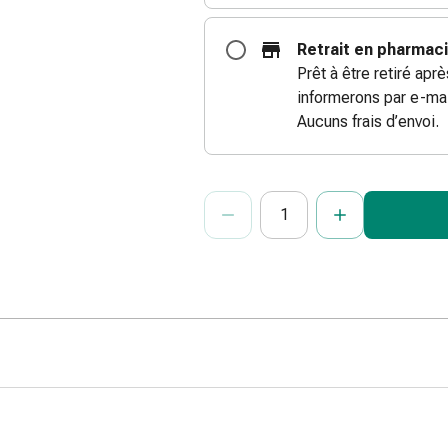
Retrait en pharmac
Prêt à être retiré apr
informerons par e-mai
Aucuns frais d’envoi.
ProductDetailPage.Aria.Add
Indiquer le nombre d’unités de cet ar
Vous avez atteint la quantité maxi
Nous n’avons momentanément pas d’a