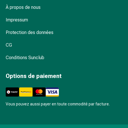
et
À propos de nous
de
contention
Impressum
Circulation
sanguine
Protection des données
Arrêter
de
CG
fumer
Veines
Conditions Sunclub
Coagulation
sanguine
Options de paiement
Troubles
cardiaques
et
nerveux
Troubles
Vous pouvez aussi payer en toute commodité par facture.
de
la
mémoire