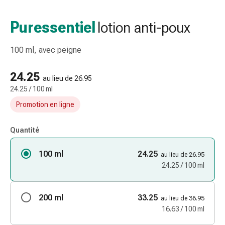
et
accessoires
Puressentiel
lotion anti-poux
Douche
nasale
100 ml, avec peigne
Mouchoirs
Rhume
24.25
Irritation
au lieu de 26.95
24.25 / 100 ml
et
blessure
Promotion en ligne
de
la
Quantité
peau
Bandes
100 ml
24.25
au lieu de 26.95
élastiques
24.25 / 100 ml
Compresses
pliées
200 ml
33.25
Pansements
au lieu de 36.95
16.63 / 100 ml
pour
les