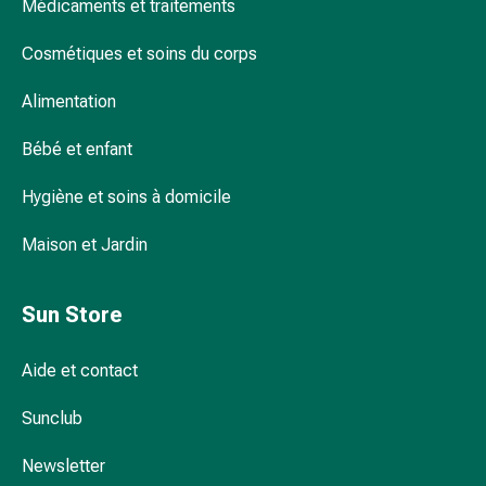
Médicaments et traitements
pour
les
Cosmétiques et soins du corps
yeux
Inflammation
Alimentation
oculaire
Bébé et enfant
Pansements
ophtalmiques
Hygiène et soins à domicile
Hygiène
oculaire
Maison et Jardin
Cœur,
circulation
et
Sun Store
vaisseaux
sanguins
Aide et contact
Cœur
Bas
Sunclub
de
compression
Newsletter