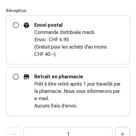
doigts
Réception
Sparadraps
Bandes
Envoi postal
de
Commande distribuée mardi.
gaze
Envoi : CHF 6.95
Bandes
(Gratuit pour les achats d’au moins
de
CHF 40.–)
compression
Pansements
adhésifs
Retrait en pharmacie
Bandages,
Prêt à être retiré après 1 jour travaillé par
rubans
la pharmacie. Nous vous informerons par
et
e-mail.
accessoires
Aucuns frais d’envoi.
Bandages
et
filets
ProductDetailPage.Aria.AddToCartQuantityControlInst
Indiquer le nombre d’unités de cet article à ajouter au panier.
Vous avez atteint la quantité maximale commandable pour cet 
Nous n’avons momentanément pas d’autres unités de cet artic
tubulaires