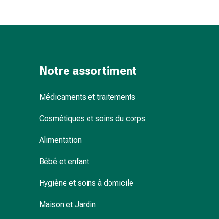
Sutures
cutanées
adhésives
et
colle
tissulaire
Notre assortiment
Pommade
vésicante
Médicaments et traitements
Tampons
médicaux
Cosmétiques et soins du corps
Yeux
et
Alimentation
oreilles
Hygiène
Bébé et enfant
des
oreilles
Hygiène et soins à domicile
Douleurs
Maison et Jardin
auriculaires
Gouttes