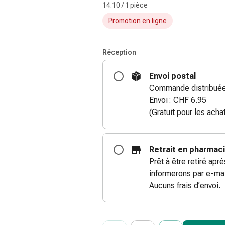
14.10 / 1 pièce
Promotion en ligne
Réception
Envoi postal
Commande distribuée
Envoi : CHF 6.95
(Gratuit pour les ach
Retrait en pharmac
Prêt à être retiré apr
informerons par e-mai
Aucuns frais d’envoi.
ProductDetailPage.Aria.Add
Indiquer le nombre d’unités de cet ar
Vous avez atteint la quantité maxi
Nous n’avons momentanément pas d’a