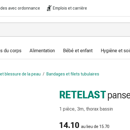
es avec ordonnance
Emplois et carrière
s du corps
Alimentation
Bébé et enfant
Hygiène et soi
n et blessure de la peau
/
Bandages et filets tubulaires
RETELAST
panse
1 pièce, 3m, thorax bassin
14.10
au lieu de 15.70