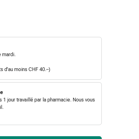
 mardi.
ats d’au moins CHF 40.–)
ie
ès 1 jour travaillé par la pharmacie. Nous vous
l.
ToCartQuantityControlInstruction
ticle à ajouter au panier.
male commandable pour cet article.
utres unités de cet article en stock