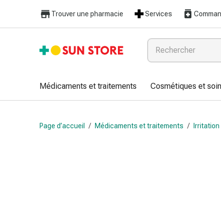
Médicaments
Trouver une pharmacie
Services
Command
et
traitements
Refroidissement
et
grippe
Bonbons
Médicaments et traitements
Cosmétiques et soin
contre
la
toux
Page d’accueil
/
Médicaments et traitements
/
Irritatio
Mal
de
gorge
Grippe
et
refroidissement
Toux
Inhalateurs