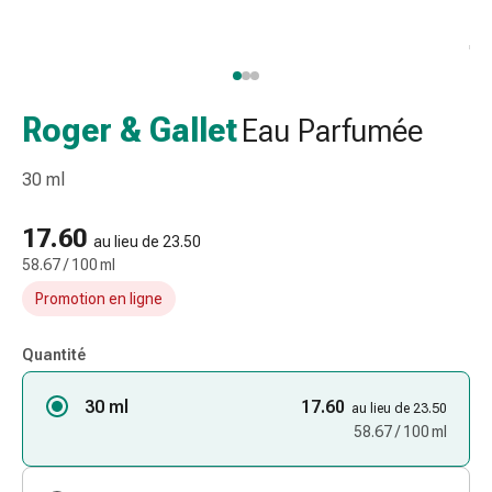
et
accessoires
Douche
nasale
Mouchoirs
Roger & Gallet
Eau Parfumée
Rhume
Irritation
30 ml
et
blessure
17.60
au lieu de 23.50
de
58.67 / 100 ml
la
Promotion en ligne
peau
Bandes
élastiques
Quantité
Compresses
30 ml
pliées
17.60
au lieu de 23.50
Pansements
58.67 / 100 ml
pour
les