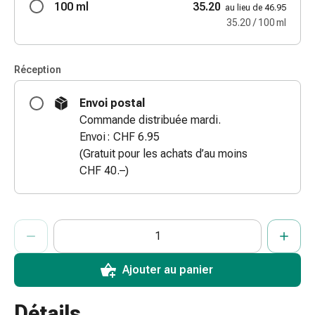
100 ml
35.20
au lieu de 46.95
doigts
35.20 / 100 ml
Sparadraps
Bandes
de
Réception
gaze
Bandes
Envoi postal
de
Commande distribuée mardi.
compression
Envoi : CHF 6.95
Pansements
(Gratuit pour les achats d’au moins
adhésifs
CHF 40.–)
Bandages,
rubans
et
ProductDetailPage.Aria.AddToCartQuantityControlInst
Indiquer le nombre d’unités de cet article à ajouter au panier.
Vous avez atteint la quantité maximale commandable pour cet 
Nous n’avons momentanément pas d’autres unités de cet artic
accessoires
Bandages
et
Ajouter au panier
filets
tubulaires
Détails