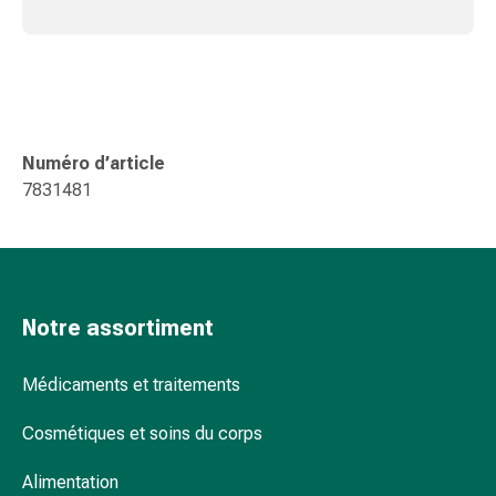
Sutures
cutanées
adhésives
et
colle
tissulaire
Numéro d’article
Pommade
7831481
vésicante
Tampons
médicaux
Yeux
et
Notre assortiment
oreilles
Hygiène
des
Médicaments et traitements
oreilles
Cosmétiques et soins du corps
Douleurs
auriculaires
Alimentation
Gouttes