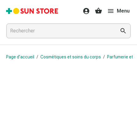
Médicaments
Menu
et
traitements
Refroidissement
et
grippe
Bonbons
Page d’accueil
/
Cosmétiques et soins du corps
/
Parfumerie et 
contre
la
toux
Mal
de
gorge
Grippe
et
refroidissement
Toux
Inhalateurs