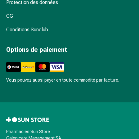
et
Protection des données
de
contention
CG
Circulation
Conditions Sunclub
sanguine
Arrêter
de
Options de paiement
fumer
Veines
Troubles
cardiaques
Vous pouvez aussi payer en toute commodité par facture.
et
nerveux
Troubles
de
la
mémoire
et
Pharmacies Sun Store
de
Galenicare Management SA