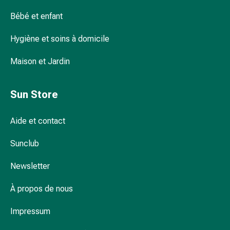
pour
Bébé et enfant
les
yeux
Hygiène et soins à domicile
Inflammation
oculaire
Maison et Jardin
Pansements
ophtalmiques
Sun Store
Hygiène
oculaire
Cœur,
Aide et contact
circulation
Sunclub
et
vaisseaux
Newsletter
sanguins
Cœur
À propos de nous
Bas
de
Impressum
compression