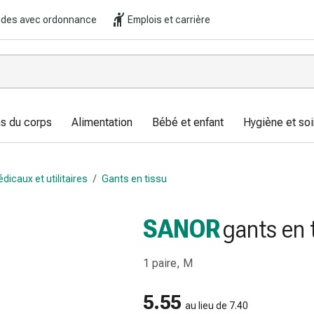
es avec ordonnance
Emplois et carrière
s du corps
Alimentation
Bébé et enfant
Hygiène et soi
dicaux et utilitaires
/
Gants en tissu
SANOR
gants en 
1 paire, M
5.55
au lieu de 7.40