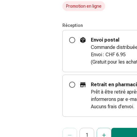
Promotion en ligne
Réception
Envoi postal
Commande distribuée
Envoi : CHF 6.95
(Gratuit pour les ach
Retrait en pharmac
Prêt à être retiré apr
informerons par e-mai
Aucuns frais d’envoi.
ProductDetailPage.Aria.Add
Indiquer le nombre d’unités de cet ar
Vous avez atteint la quantité maxi
Nous n’avons momentanément pas d’a