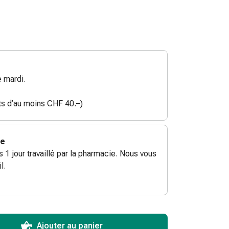
 mardi.
ats d’au moins CHF 40.–)
ie
ès 1 jour travaillé par la pharmacie. Nous vous
l.
ToCartQuantityControlInstruction
ticle à ajouter au panier.
male commandable pour cet article.
utres unités de cet article en stock
Ajouter au panier