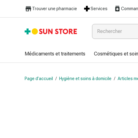
Médicaments
Trouver une pharmacie
Services
Command
et
traitements
Refroidissement
et
grippe
Bonbons
Médicaments et traitements
Cosmétiques et soin
contre
la
toux
Page d’accueil
/
Hygiène et soins à domicile
/
Articles mé
Mal
de
gorge
Grippe
et
refroidissement
Toux
Inhalateurs