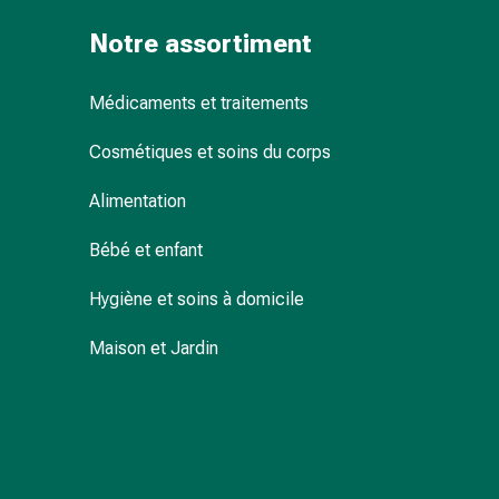
Sutures
Notre assortiment
cutanées
adhésives
et
Médicaments et traitements
colle
tissulaire
Cosmétiques et soins du corps
Pommade
vésicante
Alimentation
Tampons
Bébé et enfant
médicaux
Yeux
Hygiène et soins à domicile
et
oreilles
Maison et Jardin
Hygiène
des
oreilles
Douleurs
auriculaires
Gouttes