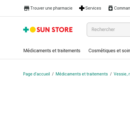
Médicaments
Trouver une pharmacie
Services
Command
et
traitements
Refroidissement
et
grippe
Bonbons
Médicaments et traitements
Cosmétiques et soin
contre
la
toux
Page d’accueil
/
Médicaments et traitements
/
Vessie, r
Mal
de
gorge
Grippe
et
refroidissement
Toux
Inhalateurs