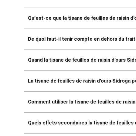
Matériel
de
pansement
Qu’est-ce que la tisane de feuilles de raisin d
Brûlures
et
coups
De quoi faut-il tenir compte en dehors du tra
de
soleil
Sets
Quand la tisane de feuilles de raisin d’ours S
de
rechange
Pansements
La tisane de feuilles de raisin d’ours Sidroga 
Pommades
et
Comment utiliser la tisane de feuilles de raisi
désinfection
des
plaies
Quels effets secondaires la tisane de feuilles
Pansement
spray