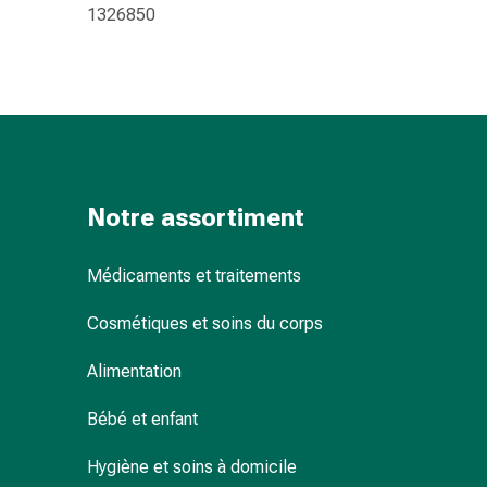
1326850
pour
les
yeux
Inflammation
oculaire
Pansements
ophtalmiques
Hygiène
Notre assortiment
oculaire
Cœur,
Médicaments et traitements
circulation
et
Cosmétiques et soins du corps
vaisseaux
sanguins
Alimentation
Cœur
Bas
Bébé et enfant
de
compression
Hygiène et soins à domicile