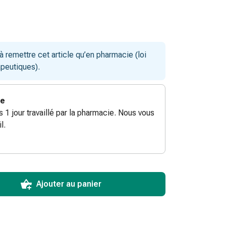
remettre cet article qu’en pharmacie (loi
apeutiques).
ie
ès 1 jour travaillé par la pharmacie. Nous vous
l.
ToCartQuantityControlInstruction
ticle à ajouter au panier.
male commandable pour cet article.
utres unités de cet article en stock
Ajouter au panier