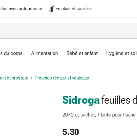
es avec ordonnance
Emplois et carrière
s du corps
Alimentation
Bébé et enfant
Hygiène et soi
ein et prostate
/
Troubles rénaux et vésicaux
Sidroga
feuilles 
20 × 2 g, sachet, Plante pour tisan
5.30