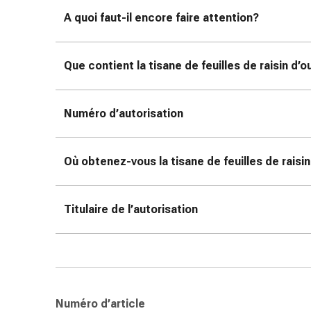
Sutures
A quoi faut-il encore faire attention?
cutanées
adhésives
et
Que contient la tisane de feuilles de raisin d’
colle
tissulaire
Pommade
Numéro d’autorisation
vésicante
Tampons
médicaux
Où obtenez-vous la tisane de feuilles de raisi
Yeux
et
oreilles
Titulaire de l’autorisation
Hygiène
des
oreilles
Douleurs
auriculaires
Numéro d’article
Gouttes