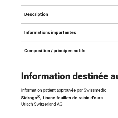
doigts
Sparadraps
Description
Bandes
de
gaze
Informations importantes
Bandes
de
compression
Composition / principes actifs
Pansements
adhésifs
Bandages,
Information destinée a
rubans
et
accessoires
Information patient approuvée par Swissmedic
Bandages
®
Sidroga
, tisane feuilles de raisin d’ours
et
Uriach Switzerland AG
filets
tubulaires