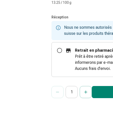
13.25 / 100 g
Réception
Nous ne sommes autorisés à 
suisse sur les produits thér
Retrait en pharmac
Prêt à être retiré apr
informerons par e-mai
Aucuns frais d’envoi.
ProductDetailPage.Aria.Add
Indiquer le nombre d’unités de cet ar
Vous avez atteint la quantité maxi
Nous n’avons momentanément pas d’a