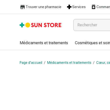
Médicaments
Trouver une pharmacie
Services
Command
et
traitements
Refroidissement
et
grippe
Bonbons
Médicaments et traitements
Cosmétiques et soin
contre
la
toux
Page d’accueil
/
Médicaments et traitements
/
Cœur, ci
Mal
de
gorge
Grippe
et
refroidissement
Toux
Inhalateurs