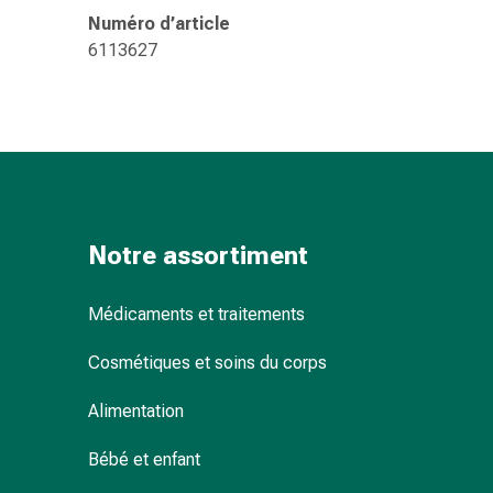
Sutures
Numéro d’article
cutanées
6113627
adhésives
et
colle
tissulaire
Pommade
vésicante
Tampons
médicaux
Notre assortiment
Yeux
et
Médicaments et traitements
oreilles
Hygiène
Cosmétiques et soins du corps
des
oreilles
Alimentation
Douleurs
Bébé et enfant
auriculaires
Gouttes