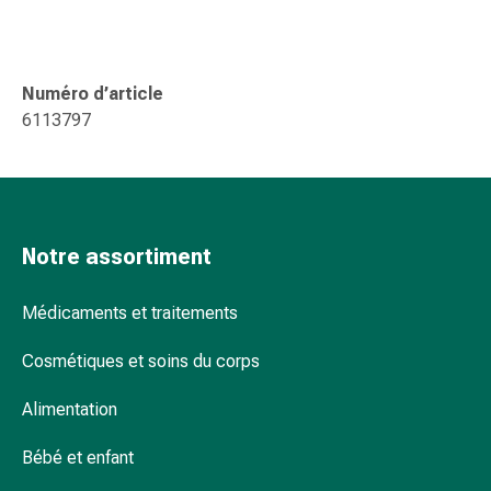
Sutures
cutanées
adhésives
et
Numéro d’article
colle
6113797
tissulaire
Pommade
vésicante
Tampons
médicaux
Notre assortiment
Yeux
et
Médicaments et traitements
oreilles
Hygiène
Cosmétiques et soins du corps
des
oreilles
Alimentation
Douleurs
Bébé et enfant
auriculaires
Gouttes