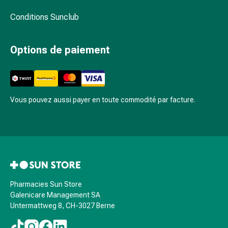
et
de
Conditions Sunclub
contention
Circulation
Options de paiement
sanguine
Arrêter
de
fumer
Veines
Vous pouvez aussi payer en toute commodité par facture.
Coagulation
sanguine
Troubles
cardiaques
et
nerveux
Troubles
Pharmacies Sun Store
Galenicare Management SA
de
Untermattweg 8, CH-3027 Berne
la
mémoire