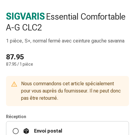
et
accessoires
SIGVARIS
Essential Comfortable
Douche
A-G CLC2
nasale
Mouchoirs
Rhume
1 pièce, S+, normal fermé avec ceinture gauche savanna
Irritation
et
87.95
blessure
87.95 / 1 pièce
de
la
peau
Nous commandons cet article spécialement
Bandes
pour vous auprès du fournisseur. Il ne peut donc
élastiques
pas être retourné.
Compresses
pliées
Réception
Pansements
pour
Envoi postal
les