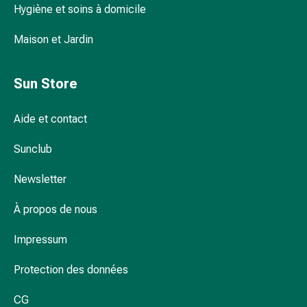
Hygiène et soins à domicile
pour
les
Maison et Jardin
yeux
Inflammation
oculaire
Sun Store
Pansements
ophtalmiques
Aide et contact
Hygiène
oculaire
Sunclub
Cœur,
circulation
Newsletter
et
À propos de nous
vaisseaux
sanguins
Impressum
Cœur
Bas
Protection des données
de
compression
CG