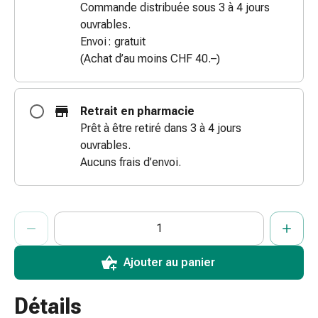
Commande distribuée sous 3 à 4 jours
doigts
ouvrables.
Sparadraps
Envoi : gratuit
Bandes
(Achat d’au moins CHF 40.–)
de
gaze
Bandes
Retrait en pharmacie
de
Prêt à être retiré dans 3 à 4 jours
compression
ouvrables.
Pansements
Aucuns frais d’envoi.
adhésifs
Bandages,
rubans
ProductDetailPage.Aria.AddToCartQuantityControlInst
Indiquer le nombre d’unités de cet article à ajouter au panier.
Vous avez atteint la quantité maximale commandable pour cet 
Nous n’avons momentanément pas d’autres unités de cet artic
et
accessoires
Bandages
Ajouter au panier
et
filets
Détails
tubulaires