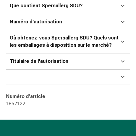
Sutures
Que contient Spersallerg SDU?
cutanées
adhésives
Numéro d'autorisation
et
colle
Où obtenez-vous Spersallerg SDU? Quels sont
tissulaire
les emballages à disposition sur le marché?
Pommade
vésicante
Titulaire de l'autorisation
Tampons
médicaux
Yeux
et
oreilles
Numéro d’article
Hygiène
1857122
des
oreilles
Douleurs
auriculaires
Gouttes