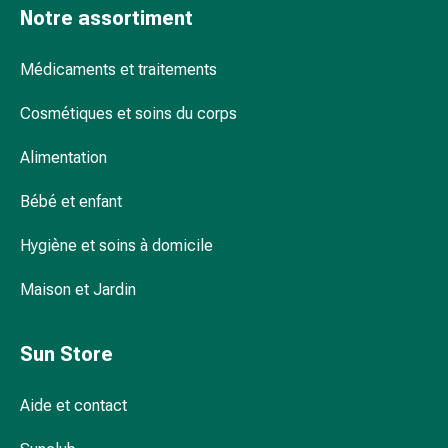
Notre assortiment
pour
les
yeux
Médicaments et traitements
Inflammation
Cosmétiques et soins du corps
oculaire
Pansements
Alimentation
ophtalmiques
Hygiène
Bébé et enfant
oculaire
Cœur,
Hygiène et soins à domicile
circulation
et
Maison et Jardin
vaisseaux
sanguins
Sun Store
Cœur
Bas
de
Aide et contact
compression