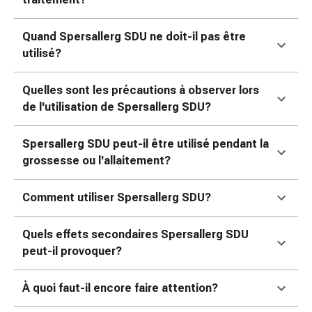
Matériel
de
pansement
Quand Spersallerg SDU ne doit-il pas être
Brûlures
utilisé?
et
coups
Quelles sont les précautions à observer lors
de
de l'utilisation de Spersallerg SDU?
soleil
Sets
Spersallerg SDU peut-il être utilisé pendant la
de
grossesse ou l'allaitement?
rechange
Pansements
Comment utiliser Spersallerg SDU?
Pommades
et
Quels effets secondaires Spersallerg SDU
désinfection
peut-il provoquer?
des
plaies
Pansement
À quoi faut-il encore faire attention?
spray