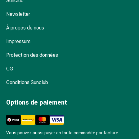
Sunclub
et
de
Newsletter
contention
Circulation
À propos de nous
sanguine
Arrêter
Impressum
de
fumer
Protection des données
Veines
Troubles
CG
cardiaques
Conditions Sunclub
et
nerveux
Troubles
Options de paiement
de
la
mémoire
et
Vous pouvez aussi payer en toute commodité par facture.
de