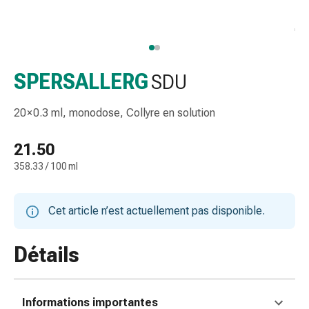
et
accessoires
Douche
nasale
Mouchoirs
SPERSALLERG
SDU
Rhume
Irritation
20 × 0.3 ml, monodose, Collyre en solution
et
blessure
21.50
de
358.33 / 100 ml
la
peau
Bandes
Cet article n’est actuellement pas disponible.
élastiques
Compresses
Détails
pliées
Pansements
pour
Informations importantes
les