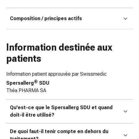
doigts
Sparadraps
Composition / principes actifs
Bandes
de
gaze
Bandes
Information destinée aux
de
patients
compression
Pansements
adhésifs
Information patient approuvée par Swissmedic
Bandages,
®
Spersallerg
SDU
rubans
Théa PHARMA SA
et
accessoires
Qu'est-ce que le Spersallerg SDU et quand
Bandages
doit-il être utilisé?
et
filets
De quoi faut-il tenir compte en dehors du
tubulaires
traitement?