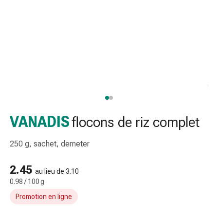
et
accessoires
Douche
nasale
Mouchoirs
Rhume
Irritation
et
blessure
de
VANADIS
flocons de riz complet
la
peau
250 g, sachet, demeter
Bandes
élastiques
2.45
Compresses
au lieu de 3.10
pliées
0.98 / 100 g
Pansements
Promotion en ligne
pour
les