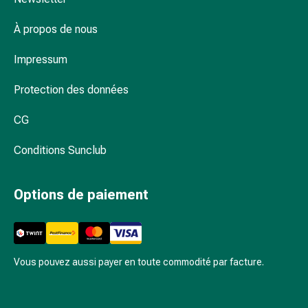
et
de
À propos de nous
contention
Circulation
Impressum
sanguine
Arrêter
Protection des données
de
fumer
CG
Veines
Conditions Sunclub
Coagulation
sanguine
Troubles
Options de paiement
cardiaques
et
nerveux
Troubles
Vous pouvez aussi payer en toute commodité par facture.
de
la
mémoire