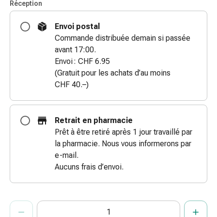
Réception
doigts
Sparadraps
Envoi postal
Bandes
Commande distribuée demain si passée
de
avant 17:00.
gaze
Envoi : CHF 6.95
Bandes
(Gratuit pour les achats d’au moins
de
CHF 40.–)
compression
Pansements
adhésifs
Retrait en pharmacie
Bandages,
Prêt à être retiré après 1 jour travaillé par
rubans
la pharmacie. Nous vous informerons par
et
e-mail.
accessoires
Aucuns frais d’envoi.
Bandages
et
filets
ProductDetailPage.Aria.AddToCartQuantityControlInst
Indiquer le nombre d’unités de cet article à ajouter au panier.
Vous avez atteint la quantité maximale commandable pour cet 
Nous n’avons momentanément pas d’autres unités de cet artic
tubulaires