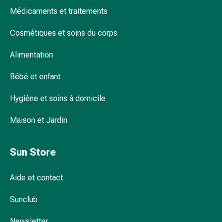
pour
Médicaments et traitements
les
Cosmétiques et soins du corps
yeux
Inflammation
Alimentation
oculaire
Pansements
Bébé et enfant
ophtalmiques
Hygiène
Hygiène et soins à domicile
oculaire
Cœur,
Maison et Jardin
circulation
et
Sun Store
vaisseaux
sanguins
Cœur
Aide et contact
Bas
Sunclub
de
compression
Newsletter