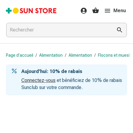
Médicaments
Menu
et
traitements
Refroidissement
et
grippe
Bonbons
Page d’accueil
/
Alimentation
/
Alimentation
/
Flocons et muesli
contre
la
Aujourd’hui : 10 % de rabais
toux
Mal
Connectez-vous
et bénéficiez de 10 % de rabais
de
Sunclub sur votre commande.
gorge
Grippe
et
refroidissement
Toux
Inhalateurs