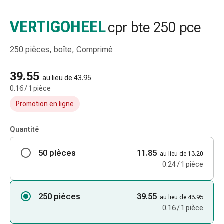
et
accessoires
VERTIGOHEEL
cpr bte 250 pce
Douche
nasale
250 pièces, boîte, Comprimé
Mouchoirs
Rhume
39.55
Irritation
au lieu de 43.95
0.16 / 1 pièce
et
blessure
Promotion en ligne
de
la
Quantité
peau
Bandes
50 pièces
11.85
au lieu de 13.20
élastiques
0.24 / 1 pièce
Compresses
pliées
250 pièces
39.55
Pansements
au lieu de 43.95
0.16 / 1 pièce
pour
les