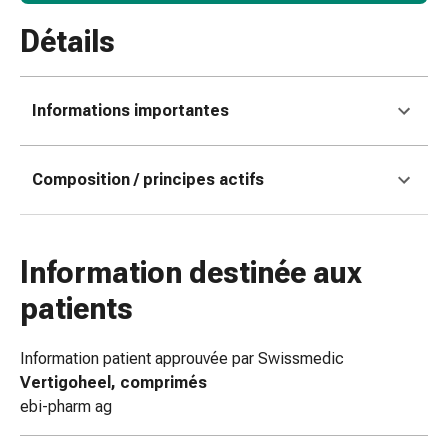
Matériel
de
Détails
pansement
Brûlures
et
Informations importantes
coups
de
soleil
Composition / principes actifs
Sets
de
rechange
Information destinée aux
Pansements
Pommades
patients
et
désinfection
Information patient approuvée par Swissmedic
des
Vertigoheel, comprimés
plaies
ebi-pharm ag
Pansement
spray