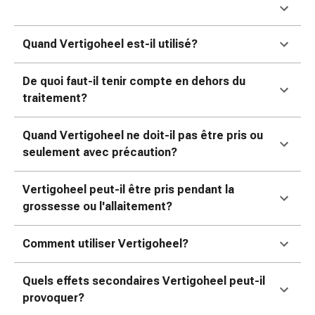
Sutures
cutanées
adhésives
Quand Vertigoheel est-il utilisé?
et
colle
De quoi faut-il tenir compte en dehors du
tissulaire
traitement?
Pommade
vésicante
Quand Vertigoheel ne doit-il pas être pris ou
Tampons
seulement avec précaution?
médicaux
Yeux
Vertigoheel peut-il être pris pendant la
et
grossesse ou l'allaitement?
oreilles
Hygiène
Comment utiliser Vertigoheel?
des
oreilles
Douleurs
Quels effets secondaires Vertigoheel peut-il
auriculaires
provoquer?
Gouttes