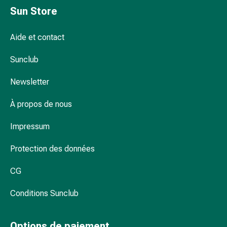
et
Sun Store
de
la
Aide et contact
concentration
Allergies
Sunclub
Antiallergiques
Peau
Newsletter
Nez
Estomac
À propos de nous
et
Impressum
intestins
Diarrhée
Protection des données
Hémorroïdes
Brûlures
CG
d’estomac
Nausées
Conditions Sunclub
et
vomissements
Digestion,
Options de paiement