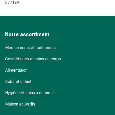
et
377199
de
contention
Circulation
sanguine
Arrêter
Notre assortiment
de
fumer
Médicaments et traitements
Veines
Coagulation
Cosmétiques et soins du corps
sanguine
Troubles
Alimentation
cardiaques
et
Bébé et enfant
nerveux
Hygiène et soins à domicile
Troubles
de
Maison et Jardin
la
mémoire