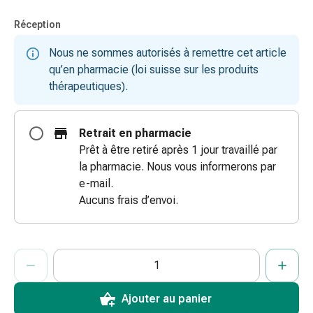
doigts
Réception
Sparadraps
Bandes
Nous ne sommes autorisés à remettre cet article
de
qu’en pharmacie (loi suisse sur les produits
gaze
thérapeutiques).
Bandes
de
compression
Retrait en pharmacie
Pansements
Prêt à être retiré après 1 jour travaillé par
adhésifs
la pharmacie. Nous vous informerons par
Bandages,
e-mail.
rubans
Aucuns frais d’envoi.
et
accessoires
Bandages
ProductDetailPage.Aria.AddToCartQuantityControlInst
Indiquer le nombre d’unités de cet article à ajouter au panier.
Vous avez atteint la quantité maximale commandable pour cet 
Nous n’avons momentanément pas d’autres unités de cet artic
et
filets
tubulaires
Ajouter au panier