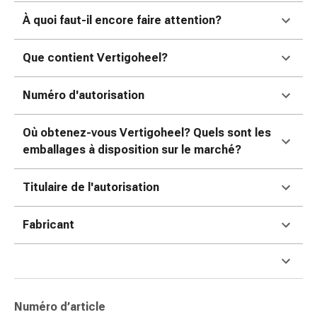
pour
À quoi faut-il encore faire attention?
les
yeux
Que contient Vertigoheel?
Inflammation
oculaire
Numéro d'autorisation
Pansements
ophtalmiques
Hygiène
Où obtenez-vous Vertigoheel? Quels sont les
oculaire
emballages à disposition sur le marché?
Cœur,
circulation
Titulaire de l'autorisation
et
vaisseaux
Fabricant
sanguins
Cœur
Bas
de
compression
Numéro d’article