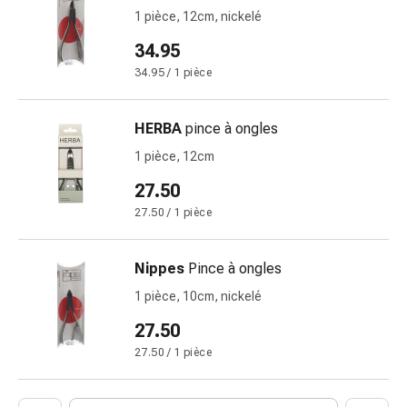
et
1 pièce, 12cm, nickelé
de
contention
34.95
Circulation
34.95 / 1 pièce
sanguine
Arrêter
HERBA
pince à ongles
de
fumer
1 pièce, 12cm
Veines
27.50
Coagulation
27.50 / 1 pièce
sanguine
Troubles
cardiaques
Nippes
Pince à ongles
et
1 pièce, 10cm, nickelé
nerveux
27.50
Troubles
de
27.50 / 1 pièce
la
mémoire