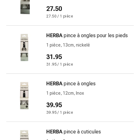
Sutures
27.50
cutanées
27.50 / 1 pièce
adhésives
et
colle
HERBA
pince à ongles pour les pieds
tissulaire
1 pièce, 13cm, nickelé
Pommade
vésicante
31.95
Tampons
31.95 / 1 pièce
médicaux
Yeux
HERBA
pince à ongles
et
oreilles
1 pièce, 12cm, Inox
Hygiène
39.95
des
39.95 / 1 pièce
oreilles
Douleurs
auriculaires
HERBA
pince à cuticules
Gouttes