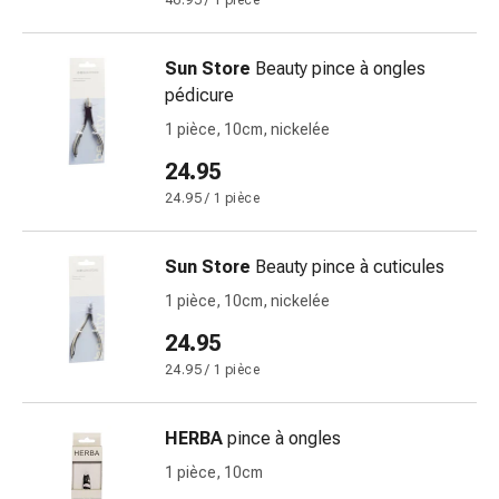
46.95 / 1 pièce
doigts
Sparadraps
Sun Store
Beauty pince à ongles
Bandes
pédicure
de
gaze
1 pièce, 10cm, nickelée
Bandes
24.95
de
24.95 / 1 pièce
compression
Pansements
adhésifs
Sun Store
Beauty pince à cuticules
Bandages,
1 pièce, 10cm, nickelée
rubans
24.95
et
accessoires
24.95 / 1 pièce
Bandages
et
HERBA
pince à ongles
filets
1 pièce, 10cm
tubulaires