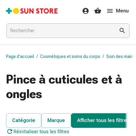
Médicaments
Menu
et
traitements
Refroidissement
et
grippe
Bonbons
Page d’accueil
/
Cosmétiques et soins du corps
/
Soin des mains
contre
la
toux
Pince à cuticules et à
Mal
de
ongles
gorge
Grippe
et
refroidissement
Catégorie
Marque
Afficher tous les filtres
Toux
Réinitialiser tous les filtres
Inhalateurs