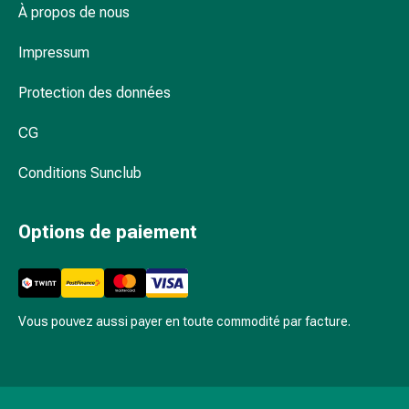
des
À propos de nous
pieds
Cicatrices
Impressum
Peau
sèche
Protection des données
Transpiration
CG
excessive
Impuretés
Conditions Sunclub
de
la
peau
Options de paiement
Boutons
de
fièvre
Éruptions
Vous pouvez aussi payer en toute commodité par facture.
cutanées
Acné
Remèdes
naturels