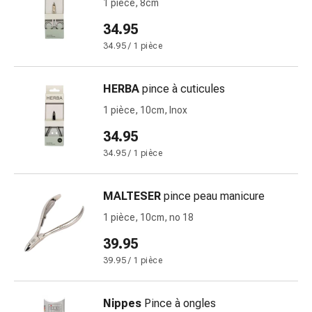
1 pièce, 8cm
pour
34.95
les
yeux
34.95 / 1 pièce
Inflammation
oculaire
HERBA
pince à cuticules
Pansements
1 pièce, 10cm, Inox
ophtalmiques
Hygiène
34.95
oculaire
34.95 / 1 pièce
Cœur,
circulation
MALTESER
pince peau manicure
et
vaisseaux
1 pièce, 10cm, no 18
sanguins
39.95
Cœur
39.95 / 1 pièce
Bas
de
compression
Nippes
Pince à ongles