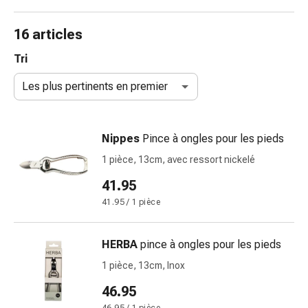
et
accessoires
16 articles
Douche
nasale
Tri
Mouchoirs
Les plus pertinents en premier
Rhume
Irritation
et
Nippes
Pince à ongles pour les pieds
blessure
de
1 pièce, 13cm, avec ressort nickelé
la
41.95
peau
41.95 / 1 pièce
Bandes
élastiques
Compresses
HERBA
pince à ongles pour les pieds
pliées
1 pièce, 13cm, Inox
Pansements
pour
46.95
les