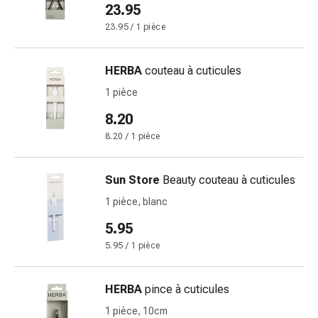
Matériel
23.95
de
23.95 / 1 pièce
pansement
Brûlures
et
HERBA
couteau à cuticules
coups
1 pièce
de
8.20
soleil
Sets
8.20 / 1 pièce
de
rechange
Sun Store
Beauty couteau à cuticules
Pansements
1 pièce, blanc
Pommades
et
5.95
désinfection
5.95 / 1 pièce
des
plaies
HERBA
pince à cuticules
Pansement
spray
1 pièce, 10cm