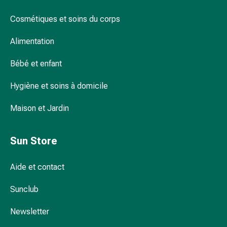
flatulences
Propre et sûr : le couteau à cuticules
Cosmétiques et soins du corps
et
ballonnements
Alimentation
Constipation
Comment utiliser correctement une pince
Maladies
Bébé et enfant
à ongles ?
de
la
Hygiène et soins à domicile
peau
Eczéma
Maison et Jardin
Comment obtenir un ongle d'orteil souple
et
à couper ?
démangeaisons
Sun Store
Cors
et
Aide et contact
Un soin complet : découvrez notre
verrues
assortiment de soins des ongles
Mycoses
Sunclub
des
ongles
Newsletter
et