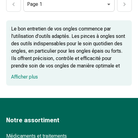
et
Page 1
de
la
concentration
Le bon entretien de vos ongles commence par
Allergies
l'utilisation d'outils adaptés. Les pinces à ongles sont
Antiallergiques
des outils indispensables pour le soin quotidien des
Peau
ongles, en particulier pour les ongles épais ou forts.
Nez
Ils offrent précision, contrôle et efficacité pour
Estomac
prendre soin de vos ongles de manière optimale et
et
les garder en bonne santé.
Afficher plus
intestins
Diarrhée
Robustes et précises : pinces à ongles
Hémorroïdes
pour les ongles des mains et des pieds
Brûlures
d’estomac
Nausées
Notre assortiment
Fines et précises : les pinces à cuticules
et
vomissements
Médicaments et traitements
Digestion,