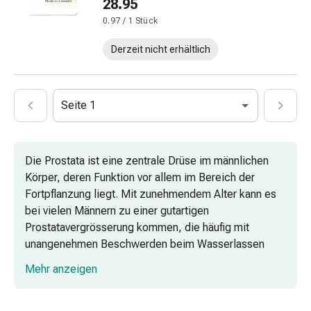
28.95
Hautausschlag
0.97 / 1 Stück
Akne
Naturmittel
Derzeit nicht erhältlich
Bachblütentherapie
Gemmotherapie
Homöopathie
Seite 1
Pflanzenheilkunde
&
Kräutermedizin
Schüssler
Die Prostata ist eine zentrale Drüse im männlichen
Salz
Körper, deren Funktion vor allem im Bereich der
Spagyrik
Fortpflanzung liegt. Mit zunehmendem Alter kann es
Anthroposophika
bei vielen Männern zu einer gutartigen
Blase,
Prostatavergrösserung kommen, die häufig mit
Niere
unangenehmen Beschwerden beim Wasserlassen
&
einhergeht. Sun Store bietet eine vielfältige Auswahl
Mehr anzeigen
Prostata
an Produkten, die gezielt auf die Unterstützung bei
Harnwegsbeschwerden
solchen Problemen ausgerichtet sind.
Prostata