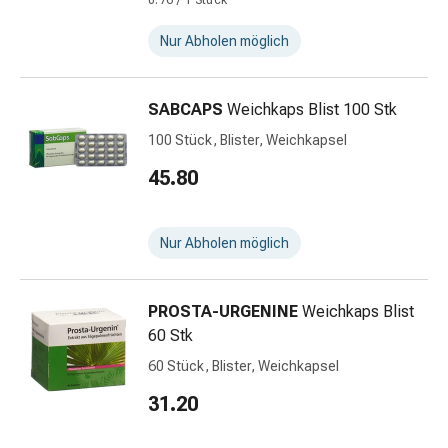
0.76 / 1 Stück
&
Schlauchverbände
Nur Abholen möglich
Verbandsmaterialien
Sonnenbrand
SABCAPS
Weichkaps Blist 100 Stk
&
Verbrennungen
100 Stück, Blister, Weichkapsel
Verbands-
45.80
Sets
Wundauflagen
Wundsalben
Nur Abholen möglich
&
-
desinfektion
PROSTA-URGENINE
Weichkaps Blist
Sprühpflaster
60 Stk
Wundverschlussstreifen
60 Stück, Blister, Weichkapsel
&
31.20
-
kleber