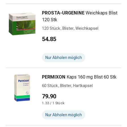
Kreislauf
Raucherentwöhnung
PROSTA-URGENINE
Weichkaps Blist
Venen
120 Stk
Herznerven-
120 Stück, Blister, Weichkapsel
Störung
Gedächtnis-
54.85
&
Konzentrationsstörung
Allergie
Nur Abholen möglich
Antiallergika
Für
PERMIXON
Kaps 160 mg Blist 60 Stk
die
Haut
60 Stück, Blister, Hartkapsel
Für
79.90
die
1.33 / 1 Stück
Nase
Magen
Nur Abholen möglich
&
Darm