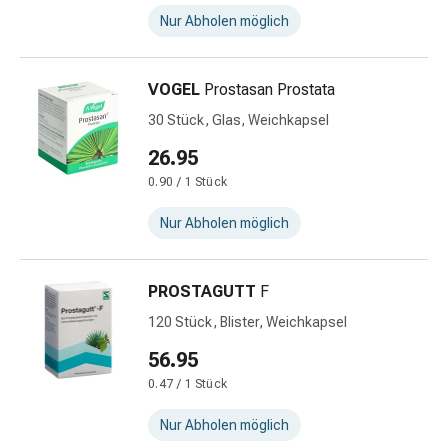
Zugsalbe
Nur Abholen möglich
Tupfer
Sehen
&
VOGEL
Prostasan Prostata
Hören
30 Stück, Glas, Weichkapsel
Ohrenpflege
&
26.95
Zubehör
0.90 / 1 Stück
Ohrenschmerzen
Augentropfen
Nur Abholen möglich
Augenentzündung
Augenverbände
Augenhygiene
PROSTAGUTT
F
Herz,
120 Stück, Blister, Weichkapsel
Kreislauf
56.95
&
Blutgefässe
0.47 / 1 Stück
Herztherapie
Nur Abholen möglich
Kompressionsstrümpfe