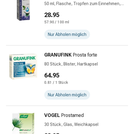
Hühneraugen
50 ml, Flasche, Tropfen zum Einnehmen,
Nagel
Flüssigkeit
28.95
&
Fusspilz
57.90 / 100 ml
Narben,Tinkturen
Nur Abholen möglich
&
Gels
Trockene
GRANUFINK
Prosta forte
&
80 Stück, Blister, Hartkapsel
Spröde
Haut
64.95
Schwitzen
0.81 / 1 Stück
&
Hyperhidrose
Nur Abholen möglich
Unreine
Haut
VOGEL
Prostamed
&
Pickel
30 Stück, Glas, Weichkapsel
Fieberbläschen