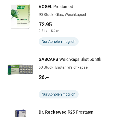
Durchfall
VOGEL
Prostamed
Hämorrhoiden
90 Stück, Glas, Weichkapsel
Magenbrennen
Erbrechen
72.95
&
0.81 / 1 Stück
Übelkeit
Nur Abholen möglich
Bauchschmerzen,
Blähungen
&
SABCAPS
Weichkaps Blist 50 Stk
Verdauung
Verstopfung
50 Stück, Blister, Weichkapsel
Hauterkrankungen
26.–
Ekzeme,
Hautpilz
&
Nur Abholen möglich
Juckreiz
Warzen
&
Dr. Reckeweg
R25 Prostatan