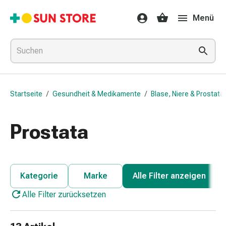
Gesundheit
Menü
&
Medikamente
Erkältung
&
Grippe
Hals
Startseite
/
Gesundheit & Medikamente
/
Blase, Niere & Prostata
&
Hustenbonbons
Halsschmerzen
Prostata
Grippe-
&
Erkältung
Husten
Kategorie
Marke
Alle Filter anzeigen
Inhalationsgerät
Alle Filter zurücksetzen
&
Ausstattung
Nasenspülung