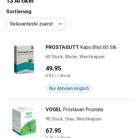
13 Artikel
Taschentücher
Schnupfen
Sortierung
Hautirritation
Relevanteste zuerst
&
-
verletzung
PROSTAGUTT
Kaps Blist 60 Stk
Elastische
Binden
60 Stück, Blister, Weichkapsel
Kompressen
49.95
Fingerverbände
0.83 / 1 Stück
Fixierpflaster
Gazebinden
Nur Abholen möglich
Kompressionsbinden
Pflaster
Pflasterbinden,
VOGEL
Prostasan Prostata
Tapes
90 Stück, Glas, Weichkapsel
&
Zubehör
67.95
Netz-