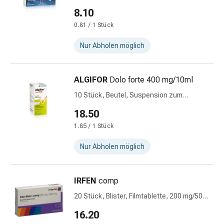
Hühneraugen
einer Lösung zum Einnehmen
8.10
Nagel
&
0.81 / 1 Stück
Fusspilz
Nur Abholen möglich
Narben,Tinkturen
&
Gels
ALGIFOR
Dolo forte 400 mg/10ml
Trockene
10 Stück, Beutel, Suspension zum
&
Einnehmen
Spröde
18.50
Haut
1.85 / 1 Stück
Schwitzen
&
Nur Abholen möglich
Hyperhidrose
Unreine
IRFEN
comp
Haut
&
20 Stück, Blister, Filmtablette, 200 mg/500
Pickel
mg
16.20
Fieberbläschen