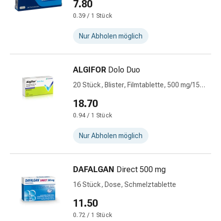
7.80
Vitamine
0.39 / 1 Stück
Mineralstoffe
Kombinationspräparate
Nur Abholen möglich
Zahn-
&
Mundgesundheit
ALGIFOR
Dolo Duo
Kariesprophylaxen
20 Stück, Blister, Filmtablette, 500 mg/150
Trockener
mg
18.70
Mund
Munddesinfektionsmittel
0.94 / 1 Stück
Aphten
Nur Abholen möglich
und
Mundbeschwerden
Haar-
DAFALGAN
Direct 500 mg
Medikamente
16 Stück, Dose, Schmelztablette
Kopfhautpflege
Haarausfall
11.50
Kopfläuse
0.72 / 1 Stück