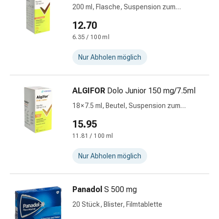
Zecken
200 ml, Flasche, Suspension zum
&
Einnehmen
12.70
Mückenschutz
6.35 / 100 ml
Wurmmittel
&
Nur Abholen möglich
Präparate
Zeckenpinzetten
Rezeptpflichtige
ALGIFOR
Dolo Junior 150 mg/7.5ml
Medikamente
18 × 7.5 ml, Beutel, Suspension zum
Rezeptpflichtige
Einnehmen
Medikamente
15.95
Intimbeschwerden
11.81 / 100 ml
Menstruation
Nur Abholen möglich
Wechseljahre
Scheideninfektionen
Vaginalgesundheit
Panadol
S 500 mg
Vitamine
&
20 Stück, Blister, Filmtablette
Mineralstoffe