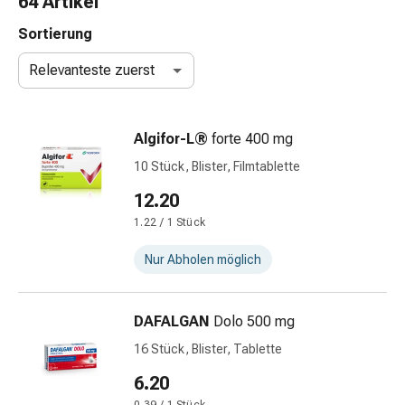
64 Artikel
Taschentücher
Schnupfen
Sortierung
Hautirritation
Relevanteste zuerst
&
-
verletzung
Algifor-L®
forte 400 mg
Elastische
Binden
10 Stück, Blister, Filmtablette
Kompressen
12.20
Fingerverbände
1.22 / 1 Stück
Fixierpflaster
Gazebinden
Nur Abholen möglich
Kompressionsbinden
Pflaster
Pflasterbinden,
DAFALGAN
Dolo 500 mg
Tapes
16 Stück, Blister, Tablette
&
Zubehör
6.20
Netz-