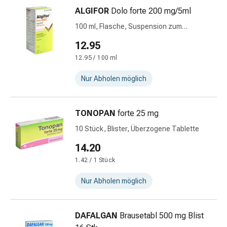
Kreislauf
ALGIFOR
Dolo forte 200 mg/5ml
Raucherentwöhnung
100 ml, Flasche, Suspension zum
Venen
Einnehmen
Herznerven-
12.95
Störung
12.95 / 100 ml
Gedächtnis-
&
Nur Abholen möglich
Konzentrationsstörung
Allergie
TONOPAN
forte 25 mg
Antiallergika
Für
10 Stück, Blister, Überzogene Tablette
die
14.20
Haut
1.42 / 1 Stück
Für
die
Nur Abholen möglich
Nase
Magen
&
DAFALGAN
Brausetabl 500 mg Blist
Darm