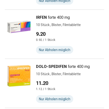
Nur Abholen möglich
Nieren-
und
Blasenbeschwerden
IRFEN
forte 400 mg
Schmerzen
10 Stück, Blister, Filmtablette
Kopfschmerzen
9.20
&
Migräne
0.92 / 1 Stück
Schmerzmittel
Nur Abholen möglich
Muskel-
&
Gelenkschmerzen
DOLO-SPEDIFEN
forte 400 mg
Kälte
10 Stück, Blister, Filmtablette
&
Alternativtherapie
11.20
Schmerztherapie
1.12 / 1 Stück
Wärme
&
Nur Abholen möglich
Alternativtherapie