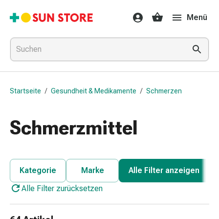
Gesundheit
Menü
&
Medikamente
Erkältung
&
Grippe
Hals
Startseite
/
Gesundheit & Medikamente
/
Schmerzen
&
Hustenbonbons
Halsschmerzen
Schmerzmittel
Grippe-
&
Erkältung
Husten
Kategorie
Marke
Alle Filter anzeigen
Inhalationsgerät
Alle Filter zurücksetzen
&
Ausstattung
Nasenspülung