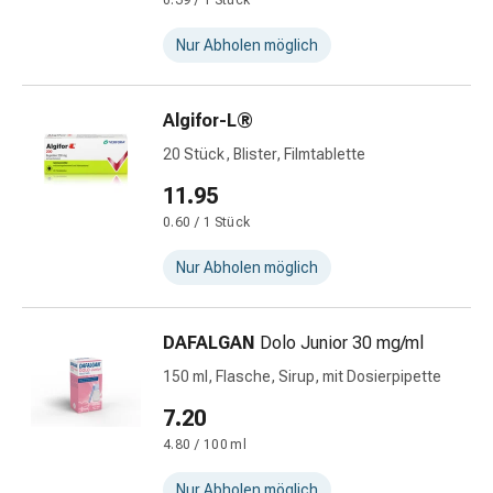
0.39 / 1 Stück
&
Schlauchverbände
Nur Abholen möglich
Verbandsmaterialien
Sonnenbrand
Algifor-L®
&
Verbrennungen
20 Stück, Blister, Filmtablette
Verbands-
11.95
Sets
0.60 / 1 Stück
Wundauflagen
Wundsalben
Nur Abholen möglich
&
-
desinfektion
DAFALGAN
Dolo Junior 30 mg/ml
Sprühpflaster
150 ml, Flasche, Sirup, mit Dosierpipette
Wundverschlussstreifen
7.20
&
-
4.80 / 100 ml
kleber
Nur Abholen möglich