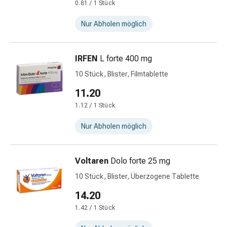
0.81 / 1 Stück
Hautausschlag
Akne
Nur Abholen möglich
Naturmittel
Bachblütentherapie
Gemmotherapie
IRFEN
L forte 400 mg
Homöopathie
10 Stück, Blister, Filmtablette
Pflanzenheilkunde
&
11.20
Kräutermedizin
1.12 / 1 Stück
Schüssler
Salz
Nur Abholen möglich
Spagyrik
Anthroposophika
Voltaren
Dolo forte 25 mg
Blase,
Niere
10 Stück, Blister, Überzogene Tablette
&
14.20
Prostata
1.42 / 1 Stück
Harnwegsbeschwerden
Prostata