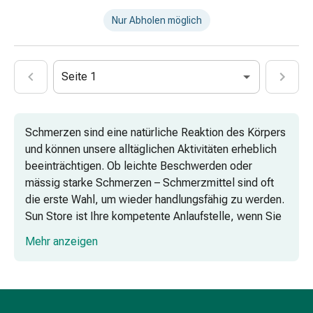
&
Nissen
Nur Abholen möglich
Kosmetik
&
Körperpflege
Seite 1
Gesichtskosmetik
Augenpflege
&
Schmerzen sind eine natürliche Reaktion des Körpers
Cremes
und können unsere alltäglichen Aktivitäten erheblich
Gesichtsmasken
beeinträchtigen. Ob leichte Beschwerden oder
Gesichtspeelings
mässig starke Schmerzen – Schmerzmittel sind oft
Gesichtsreinigung
die erste Wahl, um wieder handlungsfähig zu werden.
Beauty-
Sun Store ist Ihre kompetente Anlaufstelle, wenn Sie
Tools
eine umfassende Beratung wünschen und eine breite
&
Mehr anzeigen
Auswahl an verschiedenen Schmerzmitteln suchen.
Zubehör
Reinigungs
Wann werden Schmerzmittel eingesetzt?
&
Kosmetiktücher
Vielfältige Schmerzmittel bei Sun Store