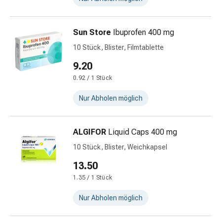
Zugsalbe
Tupfer
Sehen
Sun Store
Ibuprofen 400 mg
&
10 Stück, Blister, Filmtablette
Hören
Ohrenpflege
9.20
&
0.92 / 1 Stück
Zubehör
Ohrenschmerzen
Nur Abholen möglich
Augentropfen
Augenentzündung
Augenverbände
ALGIFOR
Liquid Caps 400 mg
Augenhygiene
10 Stück, Blister, Weichkapsel
Herz,
13.50
Kreislauf
&
1.35 / 1 Stück
Blutgefässe
Nur Abholen möglich
Herztherapie
Kompressionsstrümpfe