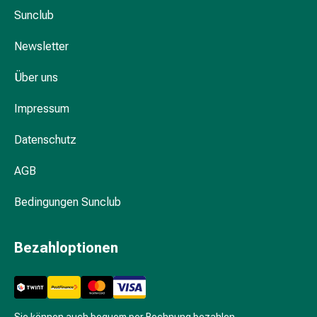
&
Sunclub
Haarbürsten
Newsletter
Haarstyling
Haarseren
Über uns
&
Öle
Impressum
Haarwasser
Shampoos
Datenschutz
Trockenshampoos
Schuppen
AGB
Haargeräte
Intimpflege
Bedingungen Sunclub
Binden
Periodenslips
Bezahloptionen
Intimpflegezubehör
Pflegetücher
für
den