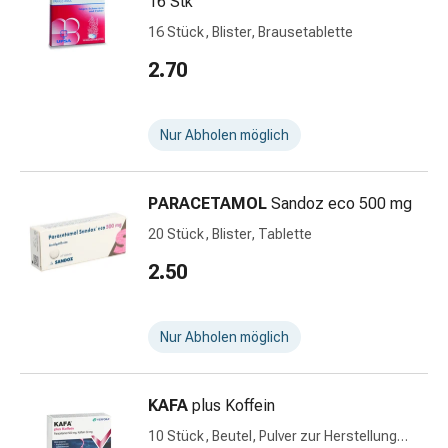
16 Stk
Durchfall
16 Stück, Blister, Brausetablette
Hämorrhoiden
Magenbrennen
2.70
Erbrechen
&
Nur Abholen möglich
Übelkeit
Bauchschmerzen,
Blähungen
PARACETAMOL
Sandoz eco 500 mg
&
Verdauung
20 Stück, Blister, Tablette
Verstopfung
2.50
Hauterkrankungen
Ekzeme,
Hautpilz
Nur Abholen möglich
&
Juckreiz
Warzen
KAFA
plus Koffein
&
10 Stück, Beutel, Pulver zur Herstellung