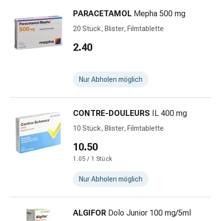
Stress,
Schlaf
PARACETAMOL
Mepha 500 mg
&
20 Stück, Blister, Filmtablette
Beruhigung
2.40
Beruhigungsmittel
Stimmungsschwankungen
Schlafstörungen
Nur Abholen möglich
Schnarchen
Atemwege
Nasenmittel
CONTRE-DOULEURS
IL 400 mg
Atemwegsbeschwerden
10 Stück, Blister, Filmtablette
Infektionen
Windpocken
10.50
Stoffwechsel
1.05 / 1 Stück
Osteoporose
Immunsuppressivum
Nur Abholen möglich
Parasiten
&
ALGIFOR
Dolo Junior 100 mg/5ml
Insektenschutz