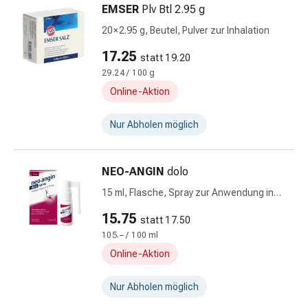
Kreislauf
EMSER
Plv Btl 2.95 g
Raucherentwöhnung
20 × 2.95 g, Beutel, Pulver zur Inhalation
Venen
17.25
Herznerven-
statt 19.20
Störung
29.24 / 100 g
Gedächtnis-
Online-Aktion
&
Konzentrationsstörung
Nur Abholen möglich
Allergie
Antiallergika
NEO-ANGIN
dolo
Für
die
15 ml, Flasche, Spray zur Anwendung in
Haut
der Mundhöhle, Lösung
15.75
statt 17.50
Für
105.– / 100 ml
die
Nase
Online-Aktion
Magen
&
Nur Abholen möglich
Darm