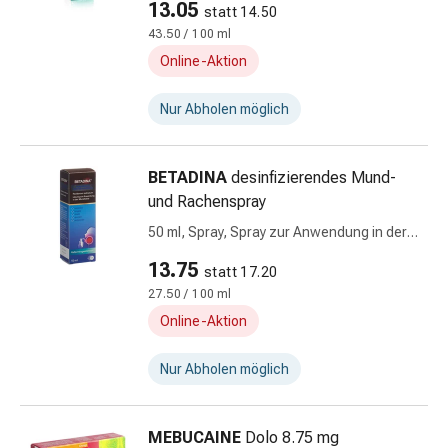
13.05
statt 14.50
&
43.50 / 100 ml
Schlauchverbände
Online-Aktion
Verbandsmaterialien
Sonnenbrand
Nur Abholen möglich
&
Verbrennungen
Verbands-
BETADINA
desinfizierendes Mund-
Sets
und Rachenspray
Wundauflagen
50 ml, Spray, Spray zur Anwendung in der
Wundsalben
Mundhöhle, Lösung, Mund-u Rachenspray
&
13.75
statt 17.20
-
27.50 / 100 ml
desinfektion
Online-Aktion
Sprühpflaster
Wundverschlussstreifen
Nur Abholen möglich
&
-
kleber
MEBUCAINE
Dolo 8.75 mg