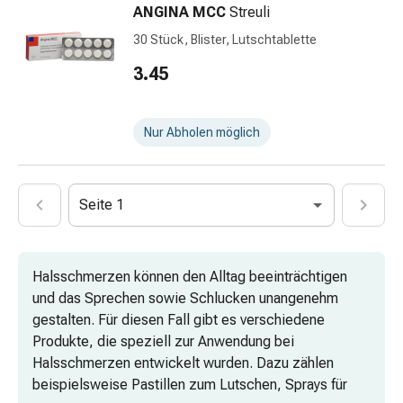
Nachtcremes
ANGINA MCC
Streuli
Gesichtsseren
30 Stück, Blister, Lutschtablette
&
3.45
Kuren
Gesichtscremes
Gesichtstoner
Nur Abholen möglich
Gesichtsöl
Pflegezubehör
&
Aparate
Seite 1
Haarpflege
&
-
Halsschmerzen können den Alltag beeinträchtigen
styling
und das Sprechen sowie Schlucken unangenehm
Haarkuren
gestalten. Für diesen Fall gibt es verschiedene
&
Produkte, die speziell zur Anwendung bei
Conditioner
Halsschmerzen entwickelt wurden. Dazu zählen
Haarfarben
beispielsweise Pastillen zum Lutschen, Sprays für
Kämme