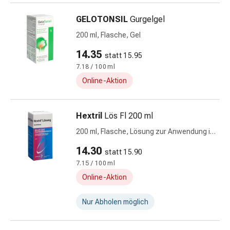
Hühneraugen
Nagel
GELOTONSIL
Gurgelgel
&
200 ml, Flasche, Gel
Fusspilz
Narben,Tinkturen
14.35
statt 15.95
&
7.18 / 100 ml
Gels
Online-Aktion
Trockene
&
Spröde
Hextril
Lös Fl 200 ml
Haut
200 ml, Flasche, Lösung zur Anwendung in
Schwitzen
der Mundhöhle
&
14.30
statt 15.90
Hyperhidrose
7.15 / 100 ml
Unreine
Online-Aktion
Haut
&
Nur Abholen möglich
Pickel
Fieberbläschen