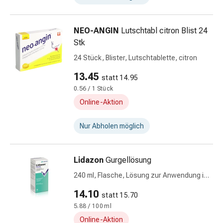
Zecken
&
Mückenschutz
NEO-ANGIN
Lutschtabl citron Blist 24
Wurmmittel
Stk
&
24 Stück, Blister, Lutschtablette, citron
Präparate
13.45
Zeckenpinzetten
statt 14.95
Rezeptpflichtige
0.56 / 1 Stück
Medikamente
Online-Aktion
Rezeptpflichtige
Medikamente
Nur Abholen möglich
Intimbeschwerden
Menstruation
Lidazon
Gurgellösung
Wechseljahre
Scheideninfektionen
240 ml, Flasche, Lösung zur Anwendung in
Vaginalgesundheit
der Mundhöhle
14.10
statt 15.70
Vitamine
5.88 / 100 ml
&
Mineralstoffe
Online-Aktion