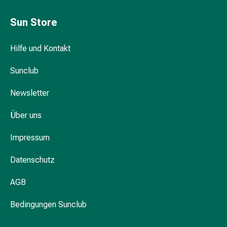
Intimbereich
Waschgels
Welche Hausmittel gibt es bei Halsschmerzen?
Sun Store
&
Pflegelotionen
Was sollte man bei Halsschmerzen vermeiden?
Hilfe und Kontakt
Menstruationscup
Wann ist ein Arztbesuch notwendig?
Tampons
Sunclub
Körperpflege
Ihre erste Wahl für gezielte Hilfe bei
Körpermilch
Newsletter
Halsschmerzen
Körpercremen
Hautschutzcremen
Über uns
Hals
&
Impressum
Dekolletépflege
Körperpeeling
Datenschutz
Körperöl
AGB
Anti-
Cellulite
Bedingungen Sunclub
Cremes
Seifen