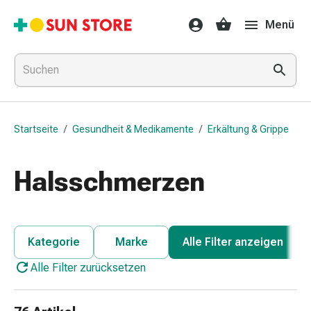
Gesundheit
Menü
&
Medikamente
Erkältung
&
Grippe
Hals
Startseite
/
Gesundheit & Medikamente
/
Erkältung & Grippe
&
Hustenbonbons
Halsschmerzen
Halsschmerzen
Grippe-
&
Erkältung
Husten
Kategorie
Marke
Alle Filter anzeigen
Inhalationsgerät
Alle Filter zurücksetzen
&
Ausstattung
Nasenspülung