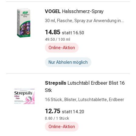
Nieren-
VOGEL
Halsschmerz-Spray
und
Blasenbeschwerden
30 ml, Flasche, Spray zur Anwendung in
Schmerzen
der Mundhöhle, Lösung
14.85
statt 16.50
Kopfschmerzen
49.50 / 100 ml
&
Online-Aktion
Migräne
Schmerzmittel
Nur Abholen möglich
Muskel-
&
Gelenkschmerzen
Strepsils
Lutschtabl Erdbeer Blist 16
Kälte
Stk
&
16 Stück, Blister, Lutschtablette, Erdbeer
Alternativtherapie
Schmerztherapie
12.75
statt 14.20
Wärme
0.80 / 1 Stück
&
Online-Aktion
Alternativtherapie