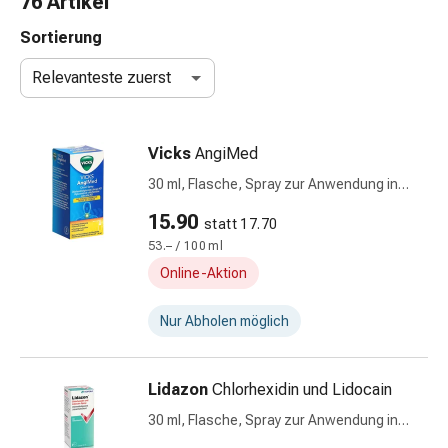
76 Artikel
Taschentücher
Schnupfen
Sortierung
Hautirritation
Relevanteste zuerst
&
-
verletzung
Vicks
AngiMed
Elastische
Binden
30 ml, Flasche, Spray zur Anwendung in
Kompressen
der Mundhöhle, Lösung, Zitrone
15.90
statt 17.70
Fingerverbände
53.– / 100 ml
Fixierpflaster
Gazebinden
Online-Aktion
Kompressionsbinden
Pflaster
Nur Abholen möglich
Pflasterbinden,
Tapes
Lidazon
Chlorhexidin und Lidocain
&
Zubehör
30 ml, Flasche, Spray zur Anwendung in
Netz-
der Mundhöhle, Lösung