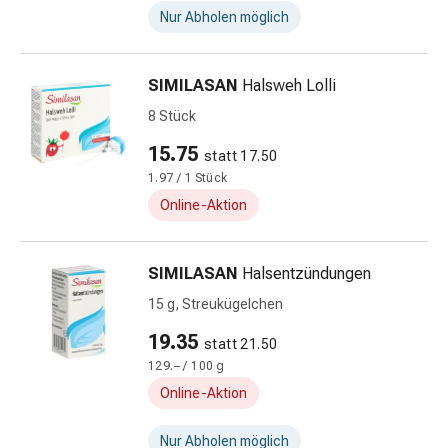
Stress,
Nur Abholen möglich
Schlaf
&
Beruhigung
SIMILASAN
Halsweh Lolli
Beruhigungsmittel
8 Stück
Stimmungsschwankungen
Schlafstörungen
15.75
statt 17.50
Schnarchen
1.97 / 1 Stück
Atemwege
Online-Aktion
Nasenmittel
Atemwegsbeschwerden
Infektionen
SIMILASAN
Halsentzündungen
Windpocken
15 g, Streukügelchen
Stoffwechsel
Osteoporose
19.35
statt 21.50
Immunsuppressivum
129.– / 100 g
Parasiten
Online-Aktion
&
Insektenschutz
Nur Abholen möglich