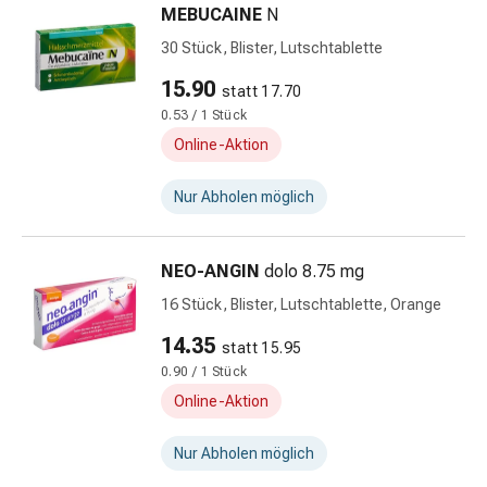
Hautausschlag
MEBUCAINE
N
Akne
30 Stück, Blister, Lutschtablette
Naturmittel
15.90
Bachblütentherapie
statt 17.70
Gemmotherapie
0.53 / 1 Stück
Homöopathie
Online-Aktion
Pflanzenheilkunde
&
Nur Abholen möglich
Kräutermedizin
Schüssler
NEO-ANGIN
dolo 8.75 mg
Salz
Spagyrik
16 Stück, Blister, Lutschtablette, Orange
Anthroposophika
14.35
statt 15.95
Blase,
0.90 / 1 Stück
Niere
&
Online-Aktion
Prostata
Harnwegsbeschwerden
Nur Abholen möglich
Prostata