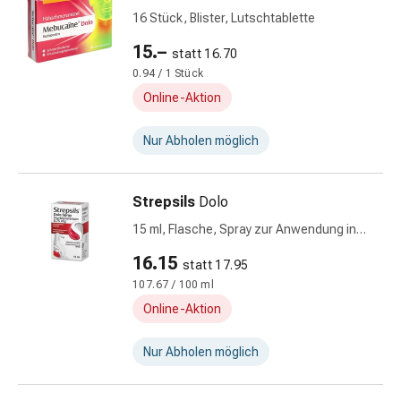
Zugsalbe
16 Stück, Blister, Lutschtablette
Tupfer
Sehen
15.–
statt 16.70
&
0.94 / 1 Stück
Hören
Online-Aktion
Ohrenpflege
&
Nur Abholen möglich
Zubehör
Ohrenschmerzen
Augentropfen
Strepsils
Dolo
Augenentzündung
15 ml, Flasche, Spray zur Anwendung in
Augenverbände
der Mundhöhle, Lösung
Augenhygiene
16.15
statt 17.95
Herz,
107.67 / 100 ml
Kreislauf
Online-Aktion
&
Blutgefässe
Nur Abholen möglich
Herztherapie
Kompressionsstrümpfe