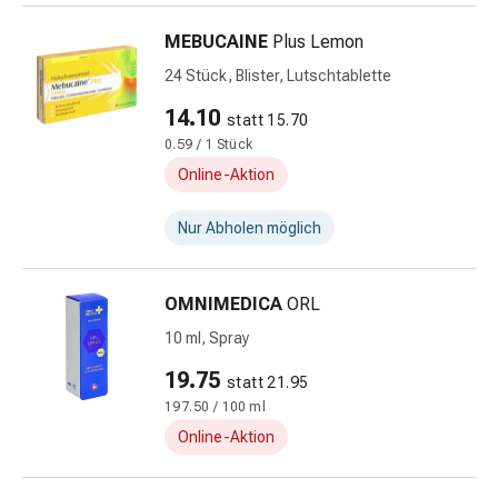
&
Nissen
MEBUCAINE
Plus Lemon
Kosmetik
24 Stück, Blister, Lutschtablette
&
Körperpflege
14.10
statt 15.70
Gesichtskosmetik
0.59 / 1 Stück
Augenpflege
Online-Aktion
&
Cremes
Nur Abholen möglich
Gesichtsmasken
Gesichtspeelings
Gesichtsreinigung
OMNIMEDICA
ORL
Beauty-
10 ml, Spray
Tools
&
19.75
statt 21.95
Zubehör
197.50 / 100 ml
Reinigungs
Online-Aktion
&
Kosmetiktücher