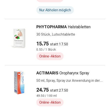
Vitamine
Mineralstoffe
Nur Abholen möglich
Kombinationspräparate
Zahn-
PHYTOPHARMA
Halstabletten
&
Mundgesundheit
30 Stück, Lutschtablette
Kariesprophylaxen
15.75
statt 17.50
Trockener
0.53 / 1 Stück
Mund
Online-Aktion
Munddesinfektionsmittel
Aphten
und
ACTIMARIS
Oropharynx Spray
Mundbeschwerden
50 ml, Spray, Spray zur Anwendung in der
Haar-
Mundhöhle, Lösung
Medikamente
24.75
statt 27.50
Kopfhautpflege
49.50 / 100 ml
Haarausfall
Online-Aktion
Kopfläuse