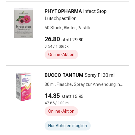
Durchfall
PHYTOPHARMA
Infect Stop
Hämorrhoiden
Lutschpastillen
Magenbrennen
Erbrechen
50 Stück, Blister, Pastille
&
26.80
statt 29.80
Übelkeit
0.54 / 1 Stück
Bauchschmerzen,
Online-Aktion
Blähungen
&
Verdauung
BUCCO TANTUM
Spray Fl 30 ml
Verstopfung
30 ml, Flasche, Spray zur Anwendung in
Hauterkrankungen
der Mundhöhle, Lösung
Ekzeme,
14.35
statt 15.95
Hautpilz
47.83 / 100 ml
&
Online-Aktion
Juckreiz
Warzen
Nur Abholen möglich
&