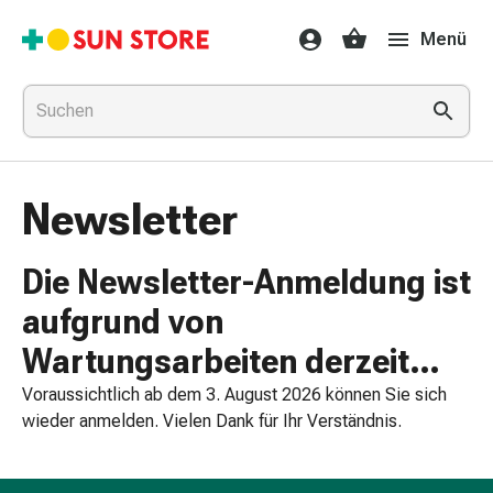
Gesundheit
Menü
&
Medikamente
Erkältung
&
Grippe
Hals
Newsletter
&
Hustenbonbons
Halsschmerzen
Die Newsletter-Anmeldung ist
Grippe-
aufgrund von
&
Erkältung
Wartungsarbeiten derzeit
Husten
nicht möglich.
Voraussichtlich ab dem 3. August 2026 können Sie sich
Inhalationsgerät
wieder anmelden. Vielen Dank für Ihr Verständnis.
&
Ausstattung
Nasenspülung