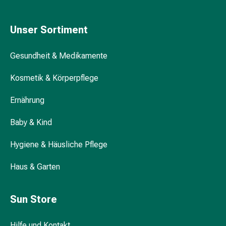
Taschentücher
Schnupfen
Unser Sortiment
Hautirritation
&
-
Gesundheit & Medikamente
verletzung
Kosmetik & Körperpflege
Elastische
Binden
Ernährung
Kompressen
Fingerverbände
Baby & Kind
Fixierpflaster
Gazebinden
Hygiene & Häusliche Pflege
Kompressionsbinden
Pflaster
Haus & Garten
Pflasterbinden,
Tapes
Sun Store
&
Zubehör
Netz-
Hilfe und Kontakt