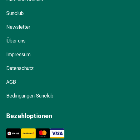
&
Sunclub
Schlauchverbände
Verbandsmaterialien
Newsletter
Sonnenbrand
&
Über uns
Verbrennungen
Verbands-
Impressum
Sets
Wundauflagen
Datenschutz
Wundsalben
&
AGB
-
Bedingungen Sunclub
desinfektion
Sprühpflaster
Wundverschlussstreifen
Bezahloptionen
&
-
kleber