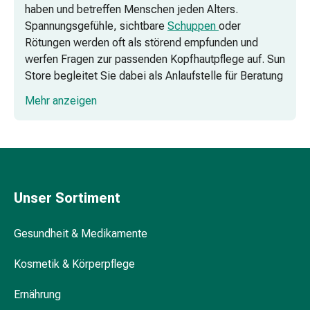
Zugsalbe
haben und betreffen Menschen jeden Alters.
Tupfer
Spannungsgefühle, sichtbare
Schuppen
oder
Sehen
Rötungen werden oft als störend empfunden und
&
werfen Fragen zur passenden Kopfhautpflege auf. Sun
Hören
Store begleitet Sie dabei als Anlaufstelle für Beratung
Ohrenpflege
rund um verschiedene Beschwerden und bietet eine
Mehr anzeigen
&
breite Auswahl an spezialisierten Produkten. So
Zubehör
finden Sie Orientierung in einem vielseitigen
Ohrenschmerzen
Sortiment, das auf unterschiedliche Bedürfnisse der
Augentropfen
Kopfhaut abgestimmt ist.
Augenentzündung
Augenverbände
Wenn die Kopfhaut aus dem
Unser Sortiment
Augenhygiene
Gleichgewicht gerät
Herz,
Gesundheit & Medikamente
Spezialisierte Produkte für die Pflege der
Kreislauf
problematischen Kopfhaut
&
Kosmetik & Körperpflege
Blutgefässe
Häufige Fragen rund um die
Herztherapie
Ernährung
Kopfhautpflege
Kompressionsstrümpfe