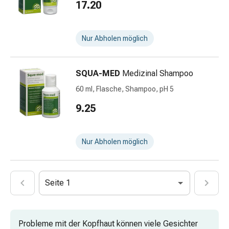
17.20
&
Schlauchverbände
Verbandsmaterialien
Nur Abholen möglich
Sonnenbrand
&
Verbrennungen
SQUA-MED
Medizinal Shampoo
Verbands-
60 ml, Flasche, Shampoo, pH 5
Sets
9.25
Wundauflagen
Wundsalben
&
Nur Abholen möglich
-
desinfektion
Sprühpflaster
Wundverschlussstreifen
Seite 1
&
-
kleber
Probleme mit der Kopfhaut können viele Gesichter