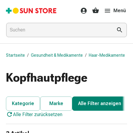
Gesundheit
Menü
&
Medikamente
Erkältung
&
Grippe
Hals
Startseite
/
Gesundheit & Medikamente
/
Haar-Medikamente
&
Hustenbonbons
Halsschmerzen
Kopfhautpflege
Grippe-
&
Erkältung
Husten
Kategorie
Marke
Alle Filter anzeigen
Inhalationsgerät
Alle Filter zurücksetzen
&
Ausstattung
Nasenspülung