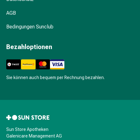
Durchfall
AGB
Hämorrhoiden
Magenbrennen
Bedingungen Sunclub
Erbrechen
&
Übelkeit
Bezahloptionen
Bauchschmerzen,
Blähungen
&
Verdauung
Sie können auch bequem per Rechnung bezahlen.
Verstopfung
Hauterkrankungen
Ekzeme,
Hautpilz
&
Juckreiz
Warzen
Sun Store Apotheken
&
Galenicare Management AG