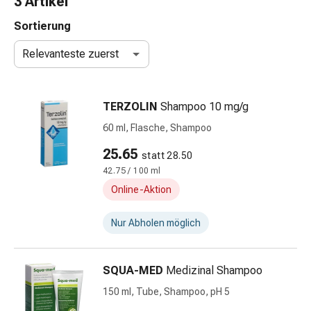
3 Artikel
Taschentücher
Schnupfen
Sortierung
Hautirritation
Relevanteste zuerst
&
-
verletzung
TERZOLIN
Shampoo 10 mg/g
Elastische
Binden
60 ml, Flasche, Shampoo
Kompressen
25.65
statt 28.50
Fingerverbände
42.75 / 100 ml
Fixierpflaster
Gazebinden
Online-Aktion
Kompressionsbinden
Pflaster
Nur Abholen möglich
Pflasterbinden,
Tapes
SQUA-MED
Medizinal Shampoo
&
Zubehör
150 ml, Tube, Shampoo, pH 5
Netz-