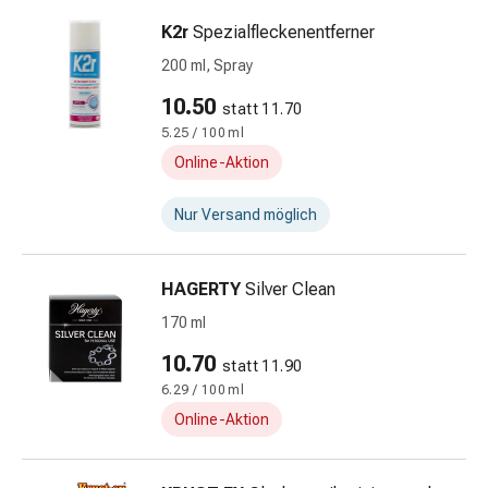
Hühneraugen
Nagel
K2r
Spezialfleckenentferner
&
200 ml, Spray
Fusspilz
10.50
Narben,Tinkturen
statt 11.70
&
5.25 / 100 ml
Gels
Online-Aktion
Trockene
&
Nur Versand möglich
Spröde
Haut
HAGERTY
Silver Clean
Schwitzen
&
170 ml
Hyperhidrose
10.70
statt 11.90
Unreine
6.29 / 100 ml
Haut
&
Online-Aktion
Pickel
Fieberbläschen