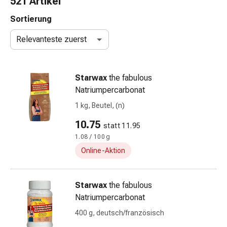
521 Artikel
Taschentücher
Schnupfen
Sortierung
Hautirritation
Relevanteste zuerst
&
-
verletzung
Starwax
the fabulous
Elastische
Natriumpercarbonat
Binden
Kompressen
1 kg, Beutel, (n)
Fingerverbände
10.75
statt 11.95
Fixierpflaster
1.08 / 100 g
Gazebinden
Kompressionsbinden
Online-Aktion
Pflaster
Pflasterbinden,
Starwax
the fabulous
Tapes
Natriumpercarbonat
&
Zubehör
400 g, deutsch/französisch
Netz-