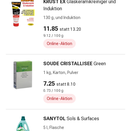
KRUST EX
Glaskeramikreiniger und
Hautausschlag
Induktion
Akne
Naturmittel
130 g, und Induktion
Bachblütentherapie
11.85
statt 13.20
Gemmotherapie
9.12 / 100 g
Homöopathie
Online-Aktion
Pflanzenheilkunde
&
Kräutermedizin
SOUDE CRISTALLISEE
Green
Schüssler
1 kg, Karton, Pulver
Salz
Spagyrik
7.25
statt 8.10
Anthroposophika
0.73 / 100 g
Blase,
Online-Aktion
Niere
&
Prostata
SANYTOL
Sols & Surfaces
Harnwegsbeschwerden
5 l, Flasche
Prostata