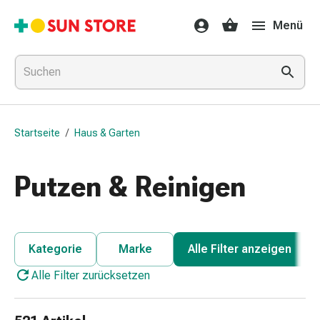
Gesundheit
Menü
&
Medikamente
Erkältung
&
Grippe
Hals
Startseite
/
Haus & Garten
&
Hustenbonbons
Halsschmerzen
Putzen & Reinigen
Grippe-
&
Erkältung
Husten
Kategorie
Marke
Alle Filter anzeigen
Inhalationsgerät
Alle Filter zurücksetzen
&
Ausstattung
Nasenspülung