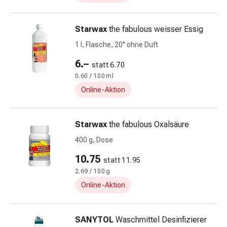
Zugsalbe
Tupfer
Sehen
Starwax
the fabulous weisser Essig
&
1 l, Flasche, 20° ohne Duft
Hören
Ohrenpflege
6.–
statt 6.70
&
0.60 / 100 ml
Zubehör
Online-Aktion
Ohrenschmerzen
Augentropfen
Augenentzündung
Starwax
the fabulous Oxalsäure
Augenverbände
400 g, Dose
Augenhygiene
10.75
Herz,
statt 11.95
Kreislauf
2.69 / 100 g
&
Online-Aktion
Blutgefässe
Herztherapie
SANYTOL
Waschmittel Desinfizierer
Kompressionsstrümpfe