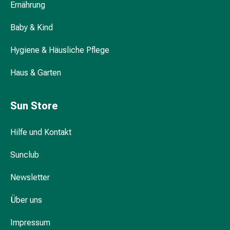
Ernährung
Nachtcremes
Gesichtsseren
Baby & Kind
&
Kuren
Hygiene & Häusliche Pflege
Gesichtscremes
Gesichtstoner
Haus & Garten
Gesichtsöl
Pflegezubehör
&
Sun Store
Aparate
Haarpflege
Hilfe und Kontakt
&
-
Sunclub
styling
Newsletter
Haarkuren
&
Über uns
Conditioner
Haarfarben
Impressum
Kämme