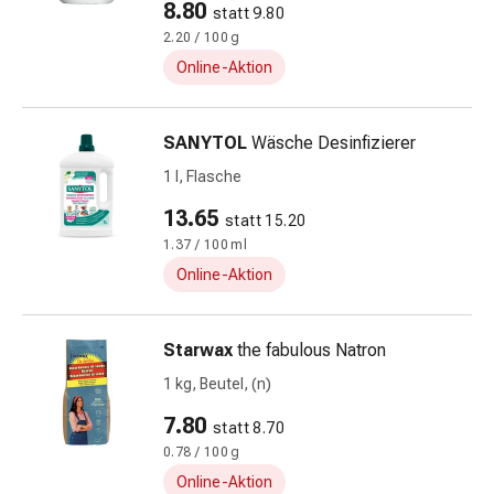
8.80
statt 9.80
&
2.20 / 100 g
Schlauchverbände
Online-Aktion
Verbandsmaterialien
Sonnenbrand
&
SANYTOL
Wäsche Desinfizierer
Verbrennungen
1 l, Flasche
Verbands-
Sets
13.65
statt 15.20
Wundauflagen
1.37 / 100 ml
Wundsalben
Online-Aktion
&
-
desinfektion
Starwax
the fabulous Natron
Sprühpflaster
1 kg, Beutel, (n)
Wundverschlussstreifen
&
7.80
statt 8.70
-
0.78 / 100 g
kleber
Online-Aktion