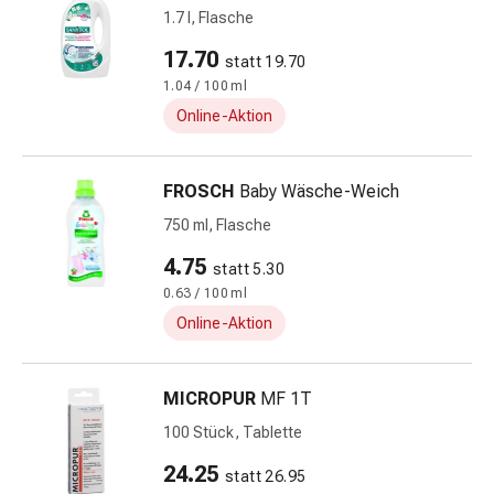
Kreislauf
1.7 l, Flasche
Raucherentwöhnung
17.70
statt 19.70
Venen
1.04 / 100 ml
Herznerven-
Störung
Online-Aktion
Gedächtnis-
&
FROSCH
Baby Wäsche-Weich
Konzentrationsstörung
Allergie
750 ml, Flasche
Antiallergika
4.75
statt 5.30
Für
0.63 / 100 ml
die
Online-Aktion
Haut
Für
die
MICROPUR
MF 1T
Nase
100 Stück, Tablette
Magen
&
24.25
statt 26.95
Darm