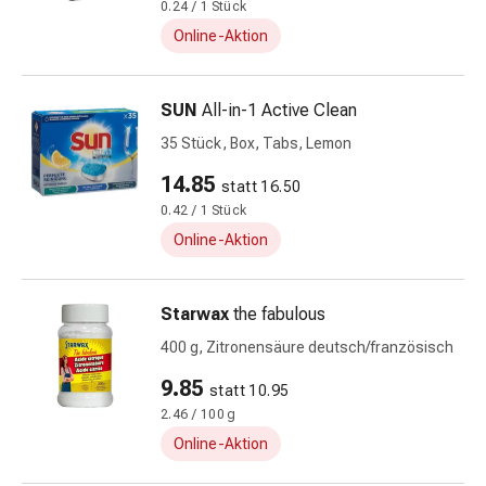
0.24 / 1 Stück
Durchfall
Online-Aktion
Hämorrhoiden
Magenbrennen
Erbrechen
SUN
All-in-1 Active Clean
&
35 Stück, Box, Tabs, Lemon
Übelkeit
Bauchschmerzen,
14.85
statt 16.50
Blähungen
0.42 / 1 Stück
&
Online-Aktion
Verdauung
Verstopfung
Hauterkrankungen
Starwax
the fabulous
Ekzeme,
400 g, Zitronensäure deutsch/französisch
Hautpilz
&
9.85
statt 10.95
Juckreiz
2.46 / 100 g
Warzen
Online-Aktion
&