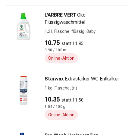
Zecken
&
L'ARBRE VERT
Öko
Mückenschutz
Flüssigwaschmittel
Wurmmittel
1.2 l, Flasche, flüssig, Baby
&
Präparate
10.75
statt 11.95
Zeckenpinzetten
0.90 / 100 ml
Rezeptpflichtige
Online-Aktion
Medikamente
Rezeptpflichtige
Medikamente
Starwax
Extrastarker WC Entkalker
Intimbeschwerden
1 kg, Flasche, (n)
Menstruation
Wechseljahre
10.35
statt 11.50
Scheideninfektionen
1.04 / 100 g
Vaginalgesundheit
Online-Aktion
Vitamine
&
Mineralstoffe