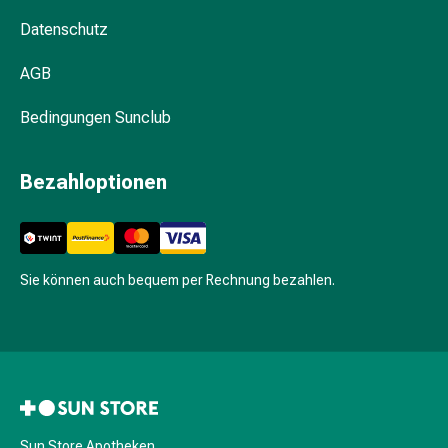
&
Datenschutz
Haarbürsten
Haarstyling
AGB
Haarseren
&
Bedingungen Sunclub
Öle
Haarwasser
Bezahloptionen
Shampoos
Trockenshampoos
Schuppen
Haargeräte
Sie können auch bequem per Rechnung bezahlen.
Intimpflege
Binden
Periodenslips
Intimpflegezubehör
Pflegetücher
für
den
Sun Store Apotheken