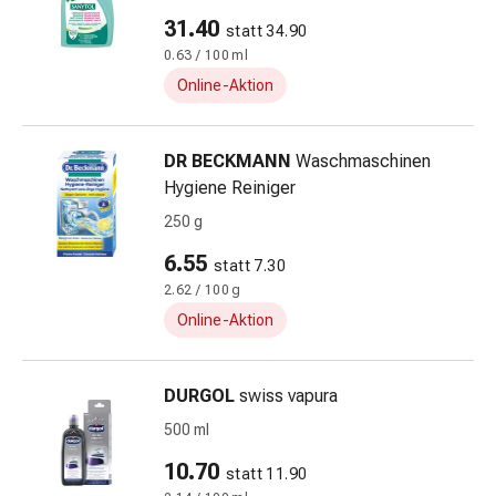
Nieren-
31.40
statt 34.90
und
0.63 / 100 ml
Blasenbeschwerden
Online-Aktion
Schmerzen
Kopfschmerzen
&
DR BECKMANN
Waschmaschinen
Migräne
Hygiene Reiniger
Schmerzmittel
250 g
Muskel-
&
6.55
statt 7.30
Gelenkschmerzen
2.62 / 100 g
Kälte
Online-Aktion
&
Alternativtherapie
Schmerztherapie
DURGOL
swiss vapura
Wärme
500 ml
&
10.70
Alternativtherapie
statt 11.90