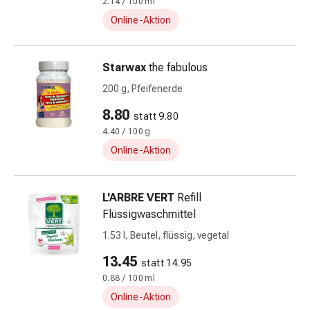
Stress,
2.14 / 100 ml
Schlaf
Online-Aktion
&
Beruhigung
Starwax
the fabulous
Beruhigungsmittel
Stimmungsschwankungen
200 g, Pfeifenerde
Schlafstörungen
8.80
statt 9.80
Schnarchen
4.40 / 100 g
Atemwege
Nasenmittel
Online-Aktion
Atemwegsbeschwerden
Infektionen
L'ARBRE VERT
Refill
Windpocken
Flüssigwaschmittel
Stoffwechsel
Osteoporose
1.53 l, Beutel, flüssig, vegetal
Immunsuppressivum
13.45
statt 14.95
Parasiten
0.88 / 100 ml
&
Online-Aktion
Insektenschutz