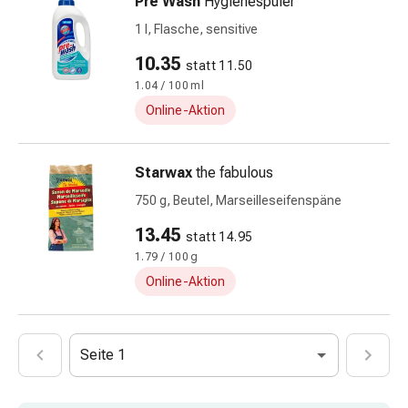
Pre Wash
Hygienespüler
Vitamine
1 l, Flasche, sensitive
Mineralstoffe
Kombinationspräparate
10.35
statt 11.50
Zahn-
1.04 / 100 ml
&
Online-Aktion
Mundgesundheit
Kariesprophylaxen
Trockener
Starwax
the fabulous
Mund
750 g, Beutel, Marseilleseifenspäne
Munddesinfektionsmittel
13.45
Aphten
statt 14.95
und
1.79 / 100 g
Mundbeschwerden
Online-Aktion
Haar-
Medikamente
Kopfhautpflege
Seite 1
Haarausfall
Kopfläuse