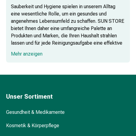
&
Sauberkeit und Hygiene spielen in unserem Alltag
Nissen
eine wesentliche Rolle, um ein gesundes und
Kosmetik
angenehmes Lebensumfeld zu schaffen. SUN STORE
&
bietet Ihnen daher eine umfangreiche Palette an
Körperpflege
Produkten und Marken, die Ihren Haushalt strahlen
Gesichtskosmetik
lassen und für jede Reinigungsaufgabe eine effektive
Augenpflege
Lösung bereitstellen.
&
Mehr anzeigen
Cremes
Gesichtsmasken
Gesichtspeelings
Gesichtsreinigung
Beauty-
Tools
Unser Sortiment
&
Zubehör
Gesundheit & Medikamente
Reinigungs
&
Kosmetik & Körperpflege
Kosmetiktücher