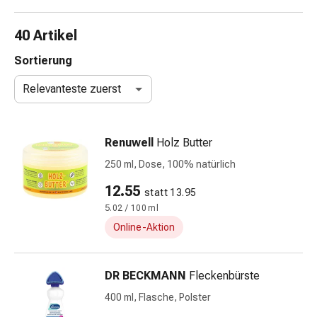
Taschentücher
Schnupfen
40 Artikel
Hautirritation
&
Sortierung
-
Relevanteste zuerst
verletzung
Elastische
Binden
Renuwell
Holz Butter
Kompressen
Fingerverbände
250 ml, Dose, 100% natürlich
Fixierpflaster
12.55
statt 13.95
Gazebinden
5.02 / 100 ml
Kompressionsbinden
Pflaster
Online-Aktion
Pflasterbinden,
Tapes
DR BECKMANN
Fleckenbürste
&
Zubehör
400 ml, Flasche, Polster
Netz-