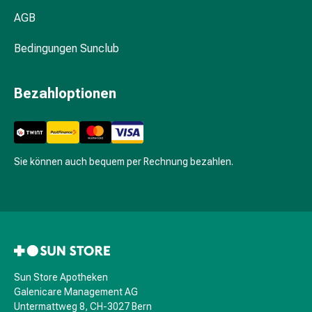
&
AGB
Haarbürsten
Haarstyling
Bedingungen Sunclub
Haarseren
&
Bezahloptionen
Öle
Haarwasser
Shampoos
Trockenshampoos
Sie können auch bequem per Rechnung bezahlen.
Schuppen
Haargeräte
Intimpflege
Binden
Periodenslips
Intimpflegezubehör
Pflegetücher
Sun Store Apotheken
für
Galenicare Management AG
den
Untermattweg 8, CH-3027 Bern