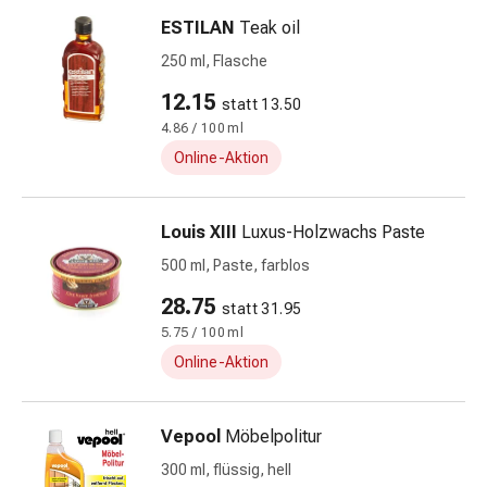
Zecken
ESTILAN
Teak oil
&
250 ml, Flasche
Mückenschutz
Wurmmittel
12.15
statt 13.50
&
4.86 / 100 ml
Präparate
Online-Aktion
Zeckenpinzetten
Rezeptpflichtige
Medikamente
Louis XIII
Luxus-Holzwachs Paste
Rezeptpflichtige
500 ml, Paste, farblos
Medikamente
Intimbeschwerden
28.75
statt 31.95
Menstruation
5.75 / 100 ml
Wechseljahre
Online-Aktion
Scheideninfektionen
Vaginalgesundheit
Vitamine
Vepool
Möbelpolitur
&
300 ml, flüssig, hell
Mineralstoffe