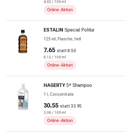
Hühneraugen
4.02 / 100 ml
Nagel
Online-Aktion
&
Fusspilz
Narben,Tinkturen
ESTALIN
Special Politur
&
125 ml, Flasche, hell
Gels
7.65
Trockene
statt 8.50
&
6.12 / 100 ml
Spröde
Online-Aktion
Haut
Schwitzen
HAGERTY
5* Shampoo
&
Hyperhidrose
1 l, Concentrate
Unreine
30.55
statt 33.95
Haut
3.06 / 100 ml
&
Pickel
Online-Aktion
Fieberbläschen