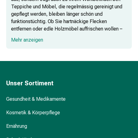
&
Teppiche und Möbel, die regelmässig gereinigt und
Nissen
gepflegt werden, bleiben länger schön und
Kosmetik
funktionstüchtig. Ob Sie hartnäckige Flecken
&
entfernen oder edle Holzmöbel auffrischen wollen –
Körperpflege
mit den richtigen Pflegeprodukten erzielen Sie immer
Gesichtskosmetik
Mehr anzeigen
ein überzeugendes Ergebnis.
Augenpflege
&
Fleckenfrei und strahlend:
Cremes
Fleckenentferner
Gesichtsmasken
Gesichtspeelings
Gesichtsreinigung
Unser Sortiment
Beauty-
Glänzende Oberflächen: Bienenwachs
Tools
Gesundheit & Medikamente
&
Zubehör
Kosmetik & Körperpflege
Intensive Pflege: Holzbutter
Reinigungs
Ernährung
&
Kosmetiktücher