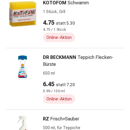
KOTOFOM
Schwamm
Kreislauf
Raucherentwöhnung
1 Stück, GrII
Venen
4.75
statt 5.30
Herznerven-
4.75 / 1 Stück
Störung
Gedächtnis-
Online-Aktion
&
Konzentrationsstörung
DR BECKMANN
Teppich Flecken-
Allergie
Bürste
Antiallergika
Für
650 ml
die
6.45
statt 7.20
Haut
0.99 / 100 ml
Für
Online-Aktion
die
Nase
Magen
RZ
Frisch+Sauber
&
500 ml, für Teppiche
Darm