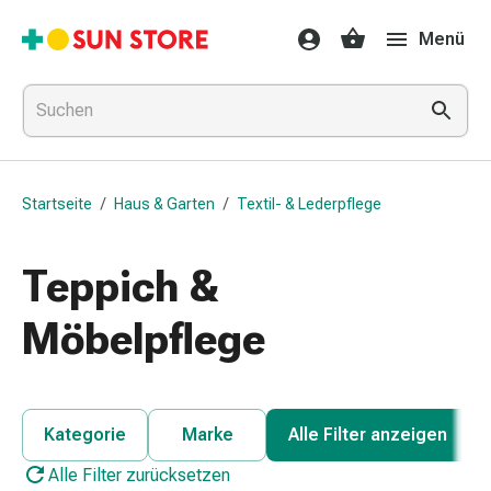
Gesundheit
Menü
&
Medikamente
Erkältung
&
Grippe
Hals
Startseite
/
Haus & Garten
/
Textil- & Lederpflege
&
Hustenbonbons
Halsschmerzen
Teppich &
Grippe-
&
Möbelpflege
Erkältung
Husten
Inhalationsgerät
&
Kategorie
Marke
Alle Filter anzeigen
Ausstattung
Alle Filter zurücksetzen
Nasenspülung