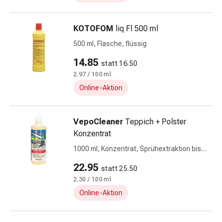
Zugsalbe
Tupfer
Sehen
KOTOFOM
liq Fl 500 ml
&
500 ml, Flasche, flüssig
Hören
Ohrenpflege
14.85
statt 16.50
&
2.97 / 100 ml
Zubehör
Online-Aktion
Ohrenschmerzen
Augentropfen
Augenentzündung
VepoCleaner
Teppich + Polster
Augenverbände
Konzentrat
Augenhygiene
1000 ml, Konzentrat, Sprühextraktion bis
Herz,
66m2
22.95
Kreislauf
statt 25.50
&
2.30 / 100 ml
Blutgefässe
Online-Aktion
Herztherapie
Kompressionsstrümpfe