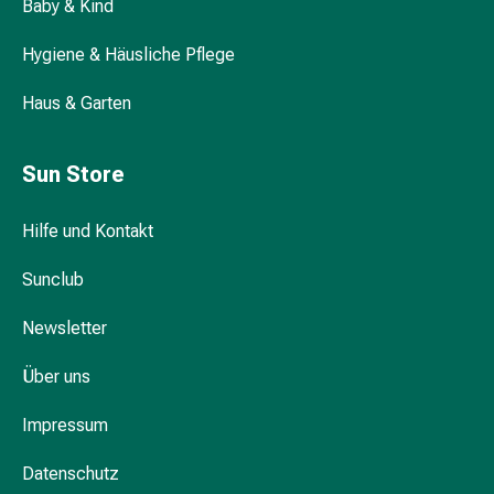
Baby & Kind
Nachtcremes
Sofas und Polstermöbel reinigen
Gesichtsseren
Hygiene & Häusliche Pflege
&
Kuren
Haus & Garten
Glanz und Schutz: Möbelpolitur
Gesichtscremes
Gesichtstoner
Gesichtsöl
Sun Store
Pflegezubehör
Womit Teppich reinigen?
&
Hilfe und Kontakt
Aparate
Haarpflege
Sunclub
Wie Möbel reinigen?
&
Newsletter
-
styling
Über uns
Haarkuren
&
Impressum
Conditioner
Haarfarben
Datenschutz
Kämme