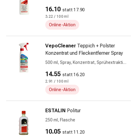
Durchfall
16.10
statt 17.90
Hämorrhoiden
3.22 / 100 ml
Magenbrennen
Online-Aktion
Erbrechen
&
Übelkeit
VepoCleaner
Teppich + Polster
Bauchschmerzen,
Konzentrat und Fleckentferner Spray
Blähungen
500 ml, Spray, Konzentrat, Sprühextraktion
&
bis 33m2
Verdauung
14.55
statt 16.20
Verstopfung
2.91 / 100 ml
Hauterkrankungen
Online-Aktion
Ekzeme,
Hautpilz
&
ESTALIN
Politur
Juckreiz
250 ml, Flasche
Warzen
&
10.05
statt 11.20