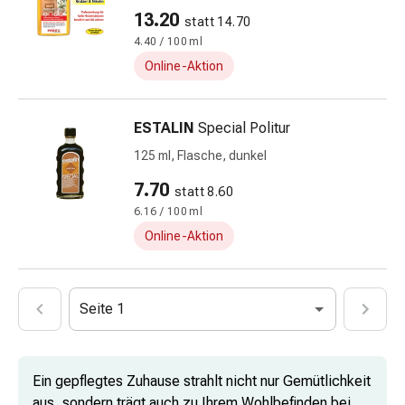
Vitamine
13.20
statt 14.70
Mineralstoffe
4.40 / 100 ml
Kombinationspräparate
Online-Aktion
Zahn-
&
Mundgesundheit
ESTALIN
Special Politur
Kariesprophylaxen
125 ml, Flasche, dunkel
Trockener
7.70
Mund
statt 8.60
Munddesinfektionsmittel
6.16 / 100 ml
Aphten
Online-Aktion
und
Mundbeschwerden
Haar-
Seite 1
Medikamente
Kopfhautpflege
Haarausfall
Ein gepflegtes Zuhause strahlt nicht nur Gemütlichkeit
Kopfläuse
aus, sondern trägt auch zu Ihrem Wohlbefinden bei.