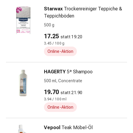
Hautausschlag
Starwax
Trockenreiniger Teppiche &
Akne
Teppichböden
Naturmittel
Bachblütentherapie
500 g
Gemmotherapie
17.25
statt 19.20
Homöopathie
3.45 / 100 g
Pflanzenheilkunde
Online-Aktion
&
Kräutermedizin
Schüssler
HAGERTY
5* Shampoo
Salz
500 ml, Concentrate
Spagyrik
Anthroposophika
19.70
statt 21.90
Blase,
3.94 / 100 ml
Niere
Online-Aktion
&
Prostata
Harnwegsbeschwerden
Vepool
Teak Möbel-Öl
Prostata