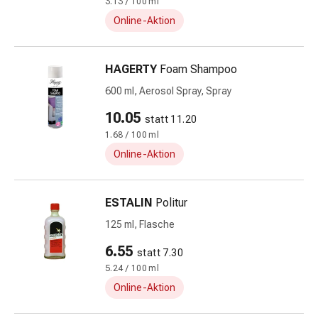
Stress,
3.13 / 100 ml
Schlaf
Online-Aktion
&
Beruhigung
HAGERTY
Foam Shampoo
Beruhigungsmittel
Stimmungsschwankungen
600 ml, Aerosol Spray, Spray
Schlafstörungen
10.05
statt 11.20
Schnarchen
1.68 / 100 ml
Atemwege
Nasenmittel
Online-Aktion
Atemwegsbeschwerden
Infektionen
ESTALIN
Politur
Windpocken
Stoffwechsel
125 ml, Flasche
Osteoporose
6.55
statt 7.30
Immunsuppressivum
5.24 / 100 ml
Parasiten
Online-Aktion
&
Insektenschutz