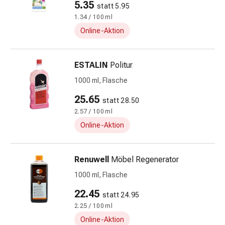
5.35
statt 5.95
&
1.34 / 100 ml
Schlauchverbände
Online-Aktion
Verbandsmaterialien
Sonnenbrand
&
ESTALIN
Politur
Verbrennungen
1000 ml, Flasche
Verbands-
Sets
25.65
statt 28.50
Wundauflagen
2.57 / 100 ml
Wundsalben
Online-Aktion
&
-
desinfektion
Renuwell
Möbel Regenerator
Sprühpflaster
1000 ml, Flasche
Wundverschlussstreifen
&
22.45
statt 24.95
-
2.25 / 100 ml
kleber
Online-Aktion