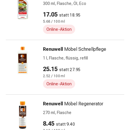
300 ml, Flasche, Öl, Eco
Nieren-
und
17.05
statt 18.95
Blasenbeschwerden
5.68 / 100 ml
Schmerzen
Online-Aktion
Kopfschmerzen
&
Migräne
Renuwell
Möbel Schnellpflege
Schmerzmittel
1 l, Flasche, flüssig, refill
Muskel-
&
25.15
statt 27.95
Gelenkschmerzen
2.52 / 100 ml
Kälte
Online-Aktion
&
Alternativtherapie
Schmerztherapie
Renuwell
Möbel Regenerator
Wärme
270 ml, Flasche
&
8.45
Alternativtherapie
statt 9.40