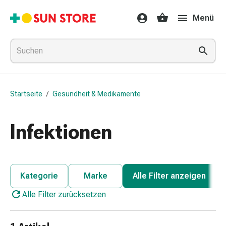
Gesundheit
Menü
&
Medikamente
Erkältung
&
Grippe
Hals
Startseite
/
Gesundheit & Medikamente
&
Hustenbonbons
Halsschmerzen
Infektionen
Grippe-
&
Erkältung
Husten
Kategorie
Marke
Alle Filter anzeigen
Inhalationsgerät
Alle Filter zurücksetzen
&
Ausstattung
Nasenspülung