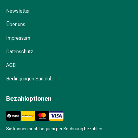
Zugsalbe
Tupfer
Newsletter
Sehen
&
Über uns
Hören
Ohrenpflege
Impressum
&
Datenschutz
Zubehör
Ohrenschmerzen
AGB
Augentropfen
Augenentzündung
Bedingungen Sunclub
Augenverbände
Augenhygiene
Herz,
Bezahloptionen
Kreislauf
&
Blutgefässe
Herztherapie
Sie können auch bequem per Rechnung bezahlen.
Kompressionsstrümpfe