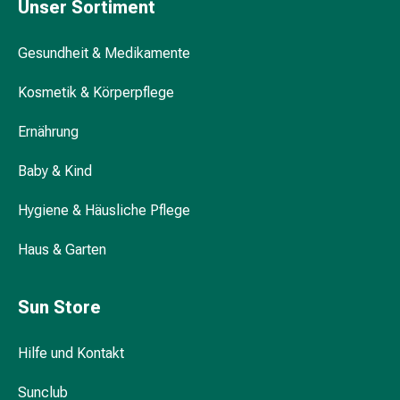
Unser Sortiment
&
Schlauchverbände
Gesundheit & Medikamente
Verbandsmaterialien
Sonnenbrand
Kosmetik & Körperpflege
&
Verbrennungen
Ernährung
Verbands-
Sets
Baby & Kind
Wundauflagen
Wundsalben
Hygiene & Häusliche Pflege
&
Haus & Garten
-
desinfektion
Sprühpflaster
Sun Store
Wundverschlussstreifen
&
Hilfe und Kontakt
-
kleber
Sunclub