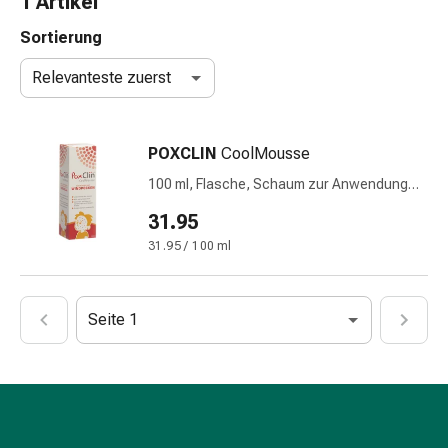
1 Artikel
Taschentücher
Schnupfen
Sortierung
Hautirritation
Relevanteste zuerst
&
-
verletzung
POXCLIN
CoolMousse
Elastische
Binden
100 ml, Flasche, Schaum zur Anwendung
Kompressen
auf der Haut
31.95
Fingerverbände
31.95 / 100 ml
Fixierpflaster
Gazebinden
Kompressionsbinden
Seite 1
Pflaster
Pflasterbinden,
Tapes
&
Zubehör
Netz-