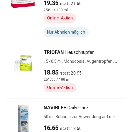
Hühneraugen
19.35
statt 21.50
Nagel
258.– / 100 ml
&
Online-Aktion
Fusspilz
Narben,Tinkturen
Nur Abholen möglich
&
Gels
Trockene
TRIOFAN
Heuschnupfen
&
15 × 0.5 ml, Monodosis, Augentropfen,
Spröde
Lösung, Monodosen
Haut
18.85
statt 20.95
Schwitzen
251.33 / 100 ml
&
Online-Aktion
Hyperhidrose
Unreine
Haut
NAVIBLEF
Daily Care
&
50 ml, Schaum zur Anwendung auf der
Pickel
Haut
16.65
Fieberbläschen
statt 18.50