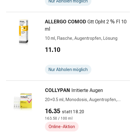
Stress,
Nur Abholen möglich
Schlaf
&
ALLERGO COMOD
Gtt Opht 2 % Fl 10
Beruhigung
ml
Beruhigungsmittel
Stimmungsschwankungen
10 ml, Flasche, Augentropfen, Lösung
Schlafstörungen
11.10
Schnarchen
Atemwege
Nasenmittel
Nur Abholen möglich
Atemwegsbeschwerden
Infektionen
Windpocken
COLLYPAN
Irritierte Augen
Stoffwechsel
20 × 0.5 ml, Monodosis, Augentropfen,
Osteoporose
Lösung, Monodosen
Immunsuppressivum
16.35
statt 18.20
Parasiten
163.50 / 100 ml
&
Online-Aktion
Insektenschutz