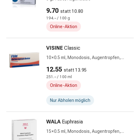
Durchfall
9.70
statt 10.80
Hämorrhoiden
194.– / 100 g
Magenbrennen
Online-Aktion
Erbrechen
&
Übelkeit
VISINE
Classic
Bauchschmerzen,
10 × 0.5 ml, Monodosis, Augentropfen,
Blähungen
Lösung, ohne Konservierungsstoffe
&
12.55
statt 13.95
Verdauung
251.– / 100 ml
Verstopfung
Online-Aktion
Hauterkrankungen
Ekzeme,
Nur Abholen möglich
Hautpilz
&
Juckreiz
WALA
Euphrasia
Warzen
15 × 0.5 ml, Monodosis, Augentropfen,
&
Lösung