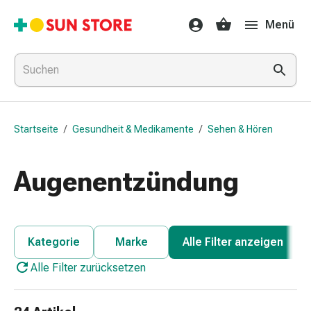
Gesundheit
Menü
&
Medikamente
Erkältung
&
Grippe
Hals
Startseite
/
Gesundheit & Medikamente
/
Sehen & Hören
&
Hustenbonbons
Halsschmerzen
Augenentzündung
Grippe-
&
Erkältung
Husten
Kategorie
Marke
Alle Filter anzeigen
Inhalationsgerät
Alle Filter zurücksetzen
&
Ausstattung
Nasenspülung