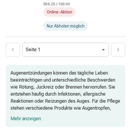
Nachtcremes
506.25 / 100 ml
Gesichtsseren
Online-Aktion
&
Kuren
Nur Abholen möglich
Gesichtscremes
Gesichtstoner
Gesichtsöl
Seite 1
Pflegezubehör
&
Aparate
Augenentzündungen können das tägliche Leben
Haarpflege
beeinträchtigen und unterschiedliche Beschwerden
&
wie Rötung, Juckreiz oder Brennen hervorrufen. Sie
-
entstehen häufig durch Infektionen, allergische
styling
Reaktionen oder Reizungen des Auges. Für die Pflege
Haarkuren
stehen verschiedene Produkte wie Augentropfen,
&
Salben und Gele zur Verfügung, die in
Conditioner
Mehr anzeigen
unterschiedlichen Varianten erhältlich sind.
Haarfarben
Kämme