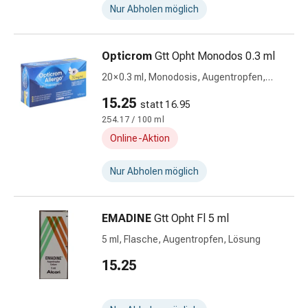
Nur Abholen möglich
Nieren-
und
Blasenbeschwerden
Opticrom
Gtt Opht Monodos 0.3 ml
Schmerzen
20 × 0.3 ml, Monodosis, Augentropfen,
Kopfschmerzen
Lösung
&
15.25
statt 16.95
Migräne
254.17 / 100 ml
Schmerzmittel
Online-Aktion
Muskel-
&
Nur Abholen möglich
Gelenkschmerzen
Kälte
&
EMADINE
Gtt Opht Fl 5 ml
Alternativtherapie
5 ml, Flasche, Augentropfen, Lösung
Schmerztherapie
Wärme
15.25
&
Alternativtherapie