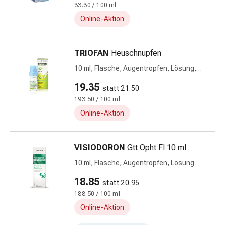
Hautausschlag
33.30 / 100 ml
Akne
Online-Aktion
Naturmittel
Bachblütentherapie
TRIOFAN
Heuschnupfen
Gemmotherapie
Homöopathie
10 ml, Flasche, Augentropfen, Lösung,
Pflanzenheilkunde
Flasche
19.35
statt 21.50
&
193.50 / 100 ml
Kräutermedizin
Schüssler
Online-Aktion
Salz
Spagyrik
VISIODORON
Gtt Opht Fl 10 ml
Anthroposophika
Blase,
10 ml, Flasche, Augentropfen, Lösung
Niere
18.85
statt 20.95
&
188.50 / 100 ml
Prostata
Online-Aktion
Harnwegsbeschwerden
Prostata