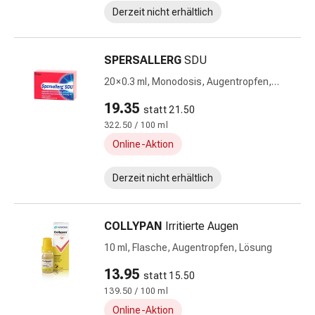
Zecken
Derzeit nicht erhältlich
&
Mückenschutz
Wurmmittel
SPERSALLERG
SDU
&
20 × 0.3 ml, Monodosis, Augentropfen,
Präparate
Lösung
19.35
Zeckenpinzetten
statt 21.50
Rezeptpflichtige
322.50 / 100 ml
Medikamente
Online-Aktion
Rezeptpflichtige
Medikamente
Derzeit nicht erhältlich
Intimbeschwerden
Menstruation
COLLYPAN
Irritierte Augen
Wechseljahre
Scheideninfektionen
10 ml, Flasche, Augentropfen, Lösung
Vaginalgesundheit
13.95
statt 15.50
Vitamine
139.50 / 100 ml
&
Mineralstoffe
Online-Aktion