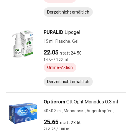
Vitamine
Mineralstoffe
Derzeit nicht erhältlich
Kombinationspräparate
Zahn-
PURALID
Lipogel
&
Mundgesundheit
15 ml, Flasche, Gel
Kariesprophylaxen
22.05
statt 24.50
Trockener
147.– / 100 ml
Mund
Online-Aktion
Munddesinfektionsmittel
Aphten
Derzeit nicht erhältlich
und
Mundbeschwerden
Haar-
Opticrom
Gtt Opht Monodos 0.3 ml
Medikamente
40 × 0.3 ml, Monodosis, Augentropfen,
Kopfhautpflege
Lösung
Haarausfall
25.65
statt 28.50
Kopfläuse
213.75 / 100 ml