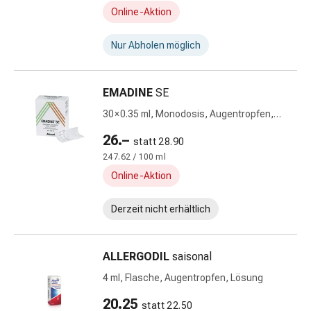
&
Online-Aktion
Nissen
Kosmetik
Nur Abholen möglich
&
Körperpflege
Gesichtskosmetik
EMADINE
SE
Augenpflege
30 × 0.35 ml, Monodosis, Augentropfen,
&
Lösung
Cremes
26.–
statt 28.90
Gesichtsmasken
247.62 / 100 ml
Gesichtspeelings
Online-Aktion
Gesichtsreinigung
Beauty-
Derzeit nicht erhältlich
Tools
&
Zubehör
ALLERGODIL
saisonal
Reinigungs
4 ml, Flasche, Augentropfen, Lösung
&
Kosmetiktücher
20.25
statt 22.50