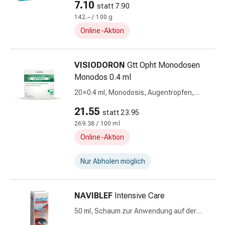
7.10
statt 7.90
&
142.– / 100 g
Schlauchverbände
Online-Aktion
Verbandsmaterialien
Sonnenbrand
&
VISIODORON
Gtt Opht Monodosen
Verbrennungen
Monodos 0.4 ml
Verbands-
20 × 0.4 ml, Monodosis, Augentropfen,
Sets
Lösung, Monodosen
Wundauflagen
21.55
statt 23.95
Wundsalben
269.38 / 100 ml
&
Online-Aktion
-
desinfektion
Nur Abholen möglich
Sprühpflaster
Wundverschlussstreifen
&
NAVIBLEF
Intensive Care
-
50 ml, Schaum zur Anwendung auf der
kleber
Haut