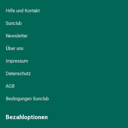
Intimbereich
Unterstützung für Ihre Augen – ganz nach
Waschgels
Hilfe und Kontakt
Ihren Bedürfnissen
&
Pflegelotionen
Sunclub
Menstruationscup
Tampons
Newsletter
Körperpflege
Über uns
Körpermilch
Körpercremen
Impressum
Hautschutzcremen
Hals
Datenschutz
&
Dekolletépflege
AGB
Körperpeeling
Körperöl
Bedingungen Sunclub
Anti-
Cellulite
Bezahloptionen
Cremes
Seifen