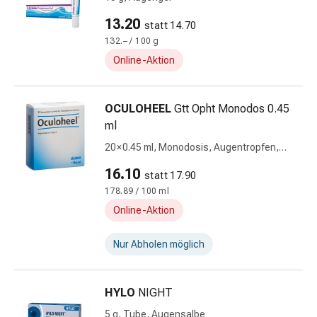
Kreislauf
13.20
Raucherentwöhnung
statt 14.70
Venen
132.– / 100 g
Herznerven-
Online-Aktion
Störung
Gedächtnis-
OCULOHEEL
Gtt Opht Monodos 0.45
&
ml
Konzentrationsstörung
Allergie
20 × 0.45 ml, Monodosis, Augentropfen,
Antiallergika
Lösung
16.10
statt 17.90
Für
178.89 / 100 ml
die
Haut
Online-Aktion
Für
die
Nur Abholen möglich
Nase
Magen
HYLO
NIGHT
&
Darm
5 g, Tube, Augensalbe