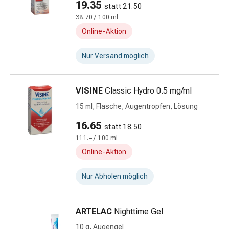
Zugsalbe
19.35
statt 21.50
Tupfer
38.70 / 100 ml
Sehen
Online-Aktion
&
Hören
Nur Versand möglich
Ohrenpflege
&
Zubehör
VISINE
Classic Hydro 0.5 mg/ml
Ohrenschmerzen
15 ml, Flasche, Augentropfen, Lösung
Augentropfen
Augenentzündung
16.65
statt 18.50
Augenverbände
111.– / 100 ml
Augenhygiene
Online-Aktion
Herz,
Kreislauf
Nur Abholen möglich
&
Blutgefässe
Herztherapie
ARTELAC
Nighttime Gel
Kompressionsstrümpfe
10 g, Augengel