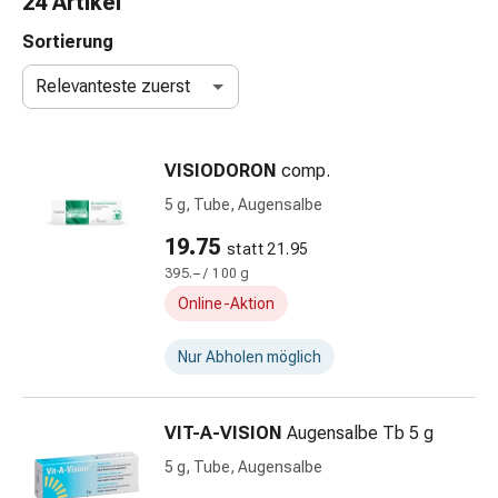
24 Artikel
Taschentücher
Schnupfen
Sortierung
Hautirritation
Relevanteste zuerst
&
-
verletzung
VISIODORON
comp.
Elastische
Binden
5 g, Tube, Augensalbe
Kompressen
19.75
statt 21.95
Fingerverbände
395.– / 100 g
Fixierpflaster
Gazebinden
Online-Aktion
Kompressionsbinden
Pflaster
Nur Abholen möglich
Pflasterbinden,
Tapes
VIT-A-VISION
Augensalbe Tb 5 g
&
Zubehör
5 g, Tube, Augensalbe
Netz-