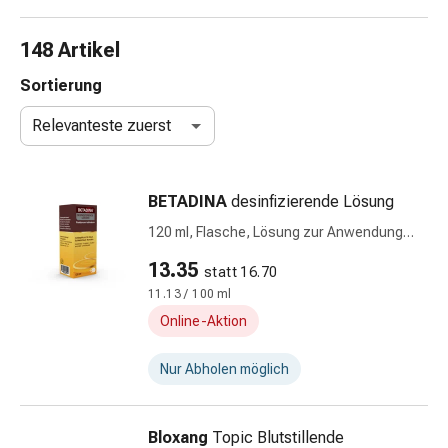
Taschentücher
Schnupfen
148 Artikel
Hautirritation
&
Sortierung
-
Relevanteste zuerst
verletzung
Elastische
Binden
BETADINA
desinfizierende Lösung
Kompressen
Fingerverbände
120 ml, Flasche, Lösung zur Anwendung
Fixierpflaster
auf der Haut
13.35
statt 16.70
Gazebinden
11.13 / 100 ml
Kompressionsbinden
Pflaster
Online-Aktion
Pflasterbinden,
Tapes
Nur Abholen möglich
&
Zubehör
Bloxang
Topic Blutstillende
Netz-