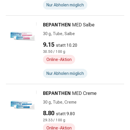
Darm
Nur Abholen möglich
Durchfall
Hämorrhoiden
BEPANTHEN
MED Salbe
Magenbrennen
Erbrechen
30 g, Tube, Salbe
&
9.15
statt 10.20
Übelkeit
30.50 / 100 g
Bauchschmerzen,
Online-Aktion
Blähungen
&
Nur Abholen möglich
Verdauung
Verstopfung
Hauterkrankungen
BEPANTHEN
MED Creme
Ekzeme,
30 g, Tube, Creme
Hautpilz
&
8.80
statt 9.80
Juckreiz
29.33 / 100 g
Warzen
Online-Aktion