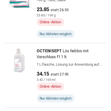
100 g, Tube, Salbe
Kosmetiktücher
Nachtcremes
23.85
statt 26.50
Gesichtsseren
23.85 / 100 g
&
Online-Aktion
Kuren
Gesichtscremes
Nur Abholen möglich
Gesichtstoner
Gesichtsöl
Pflegezubehör
OCTENISEPT
Lös farblos mit
&
Verschluss Fl 1 lt
Aparate
1 l, Flasche, Lösung zur Anwendung auf
Haarpflege
der Haut, farblos mit Verschluss
34.15
&
statt 37.95
-
3.42 / 100 ml
styling
Online-Aktion
Haarkuren
&
Nur Abholen möglich
Conditioner
Haarfarben