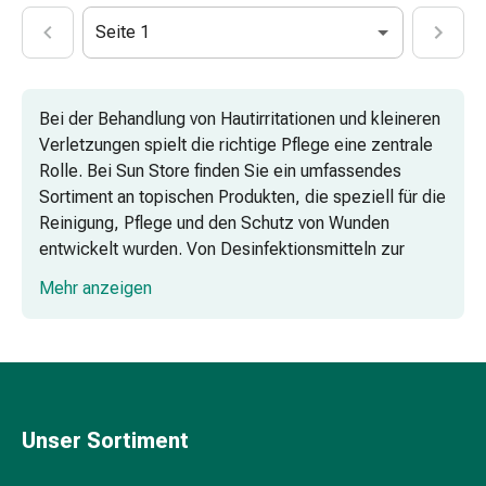
Kämme
Seite 1
&
Haarbürsten
Haarstyling
Bei der Behandlung von Hautirritationen und kleineren
Haarseren
Verletzungen spielt die richtige Pflege eine zentrale
&
Rolle. Bei Sun Store finden Sie ein umfassendes
Öle
Sortiment an topischen Produkten, die speziell für die
Haarwasser
Reinigung, Pflege und den Schutz von Wunden
Shampoos
entwickelt wurden. Von Desinfektionsmitteln zur
Trockenshampoos
hygienischen Vorbereitung der Haut bis hin zu
Schuppen
Mehr anzeigen
Wundsalben, die die Regeneration unterstützen – hier
Haargeräte
erhalten Sie alles, was Sie für eine sorgfältige
Intimpflege
Wundversorgung benötigen.
Binden
Periodenslips
Wundsalben: Schutz und Pflege für Ihre
Intimpflegezubehör
Haut
Pflegetücher
Unser Sortiment
für
Spüllösungen und andere