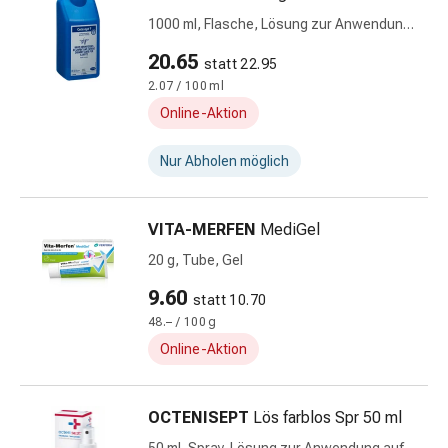
Insektenschutz
1000 ml, Flasche, Lösung zur Anwendung
Zecken
auf der Haut
&
20.65
statt 22.95
Mückenschutz
2.07 / 100 ml
Wurmmittel
Online-Aktion
&
Präparate
Nur Abholen möglich
Zeckenpinzetten
Rezeptpflichtige
Medikamente
VITA-MERFEN
MediGel
Rezeptpflichtige
20 g, Tube, Gel
Medikamente
9.60
Intimbeschwerden
statt 10.70
Menstruation
48.– / 100 g
Wechseljahre
Online-Aktion
Scheideninfektionen
Vaginalgesundheit
OCTENISEPT
Lös farblos Spr 50 ml
Vitamine
&