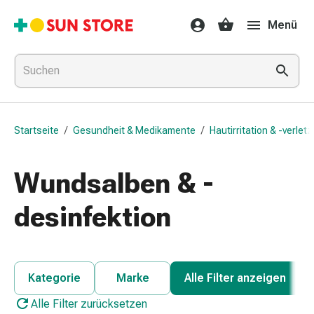
Gesundheit
Menü
&
Medikamente
Erkältung
&
Grippe
Hals
Startseite
/
Gesundheit & Medikamente
/
Hautirritation & -verlet
&
Hustenbonbons
Halsschmerzen
Wundsalben & -
Grippe-
&
desinfektion
Erkältung
Husten
Inhalationsgerät
&
Kategorie
Marke
Alle Filter anzeigen
Ausstattung
Alle Filter zurücksetzen
Nasenspülung