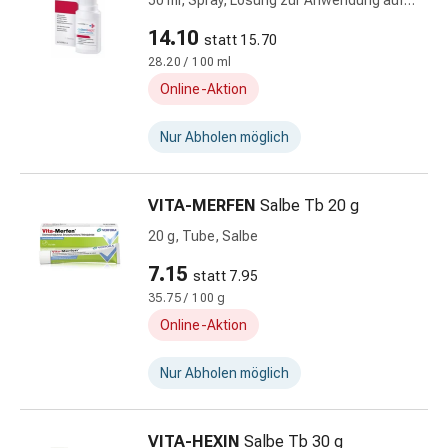
50 ml, Spray, Lösung zur Anwendung auf
Mineralstoffe
der Haut, farblos
14.10
statt 15.70
Vitamine
28.20 / 100 ml
Mineralstoffe
Kombinationspräparate
Online-Aktion
Zahn-
&
Nur Abholen möglich
Mundgesundheit
Kariesprophylaxen
VITA-MERFEN
Salbe Tb 20 g
Trockener
Mund
20 g, Tube, Salbe
Munddesinfektionsmittel
7.15
statt 7.95
Aphten
35.75 / 100 g
und
Online-Aktion
Mundbeschwerden
Haar-
Nur Abholen möglich
Medikamente
Kopfhautpflege
Haarausfall
VITA-HEXIN
Salbe Tb 30 g