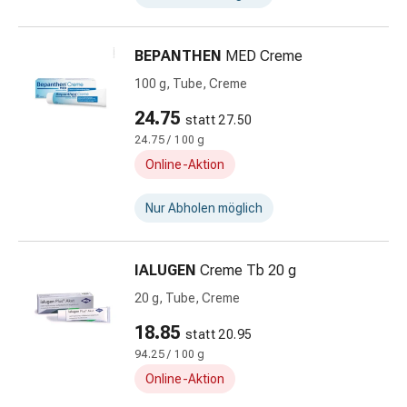
Kreislauf
Raucherentwöhnung
Venen
BEPANTHEN
MED Creme
Blutgerinnung
100 g, Tube, Creme
Herznerven-
24.75
Störung
statt 27.50
Gedächtnis-
24.75 / 100 g
&
Online-Aktion
Konzentrationsstörung
Allergie
Nur Abholen möglich
Antiallergika
Für
IALUGEN
Creme Tb 20 g
die
Haut
20 g, Tube, Creme
Für
18.85
statt 20.95
die
94.25 / 100 g
Nase
Magen
Online-Aktion
&