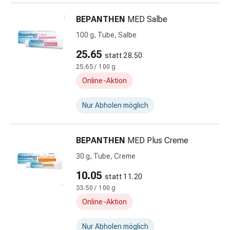
Zugsalbe
Tupfer
BEPANTHEN
MED Salbe
Sehen
100 g, Tube, Salbe
&
Hören
25.65
statt 28.50
Ohrenpflege
25.65 / 100 g
&
Online-Aktion
Zubehör
Ohrenschmerzen
Nur Abholen möglich
Augentropfen
Augenentzündung
Augenverbände
BEPANTHEN
MED Plus Creme
Augenhygiene
30 g, Tube, Creme
Herz,
Kreislauf
10.05
statt 11.20
&
33.50 / 100 g
Blutgefässe
Online-Aktion
Herztherapie
Kompressionsstrümpfe
Nur Abholen möglich