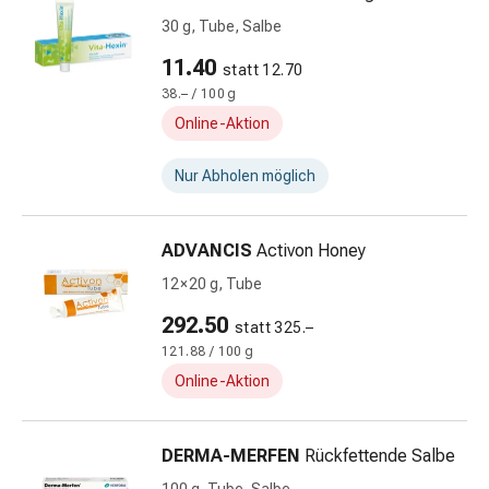
Kopfläuse
30 g, Tube, Salbe
&
Nissen
11.40
statt 12.70
Kosmetik
38.– / 100 g
&
Online-Aktion
Körperpflege
Gesichtskosmetik
Nur Abholen möglich
Augenpflege
&
Cremes
ADVANCIS
Activon Honey
Gesichtsmasken
12 × 20 g, Tube
Gesichtspeelings
Gesichtsreinigung
292.50
statt 325.–
Beauty-
121.88 / 100 g
Tools
Online-Aktion
&
Zubehör
Reinigungs
DERMA-MERFEN
Rückfettende Salbe
&