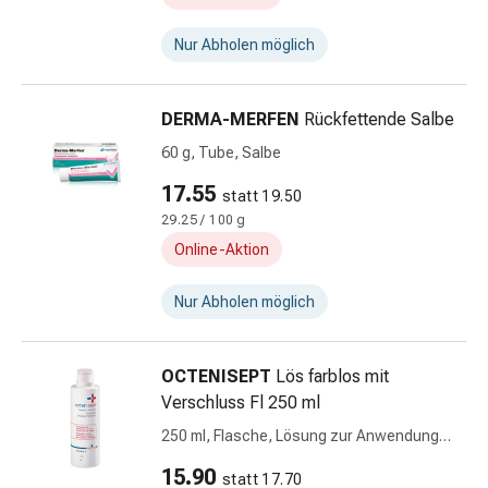
&
Hühneraugen
Nur Abholen möglich
Nagel
&
Fusspilz
DERMA-MERFEN
Rückfettende Salbe
Narben,Tinkturen
60 g, Tube, Salbe
&
Gels
17.55
statt 19.50
Trockene
29.25 / 100 g
&
Online-Aktion
Spröde
Haut
Nur Abholen möglich
Schwitzen
&
Hyperhidrose
OCTENISEPT
Lös farblos mit
Unreine
Verschluss Fl 250 ml
Haut
250 ml, Flasche, Lösung zur Anwendung
&
auf der Haut, farblos mit Verschluss
Pickel
15.90
statt 17.70