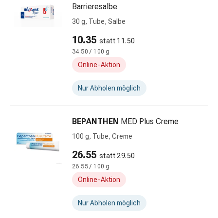
Barrieresalbe
&
Schlauchverbände
30 g, Tube, Salbe
Verbandsmaterialien
10.35
statt 11.50
Sonnenbrand
34.50 / 100 g
&
Online-Aktion
Verbrennungen
Verbands-
Nur Abholen möglich
Sets
Wundauflagen
Wundsalben
BEPANTHEN
MED Plus Creme
&
100 g, Tube, Creme
-
desinfektion
26.55
statt 29.50
Sprühpflaster
26.55 / 100 g
Wundverschlussstreifen
Online-Aktion
&
-
Nur Abholen möglich
kleber