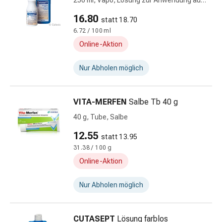
250 ml, Vapo, Lösung zur Anwendung auf
Alternativtherapie
der Haut
Stress,
16.80
statt 18.70
Schlaf
6.72 / 100 ml
&
Online-Aktion
Beruhigung
Beruhigungsmittel
Nur Abholen möglich
Stimmungsschwankungen
Schlafstörungen
Schnarchen
VITA-MERFEN
Salbe Tb 40 g
Atemwege
40 g, Tube, Salbe
Nasenmittel
Atemwegsbeschwerden
12.55
statt 13.95
Infektionen
31.38 / 100 g
Windpocken
Online-Aktion
Stoffwechsel
Osteoporose
Nur Abholen möglich
Immunsuppressivum
Parasiten
&
CUTASEPT
Lösung farblos