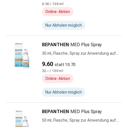
Fieberbläschen
6.36 / 100 ml
Hautausschlag
Online-Aktion
Akne
Naturmittel
Nur Abholen möglich
Bachblütentherapie
Gemmotherapie
Homöopathie
BEPANTHEN
MED Plus Spray
Pflanzenheilkunde
30 ml, Flasche, Spray zur Anwendung auf
&
der Haut, Lösung
9.60
Kräutermedizin
statt 10.70
Schüssler
32.– / 100 ml
Salz
Online-Aktion
Spagyrik
Anthroposophika
Nur Abholen möglich
Blase,
Niere
BEPANTHEN
MED Plus Spray
&
Prostata
50 ml, Flasche, Spray zur Anwendung auf
Harnwegsbeschwerden
der Haut, Lösung