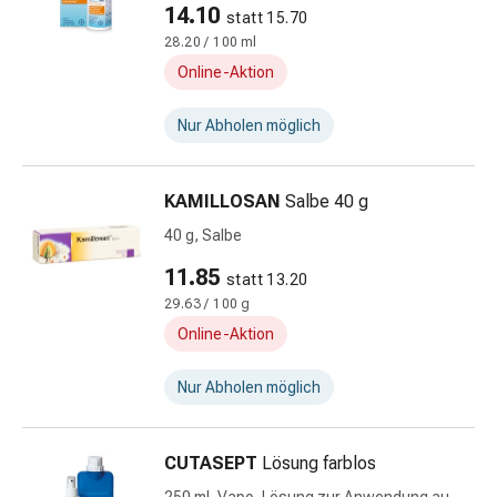
14.10
statt 15.70
Prostata
28.20 / 100 ml
Nieren-
und
Online-Aktion
Blasenbeschwerden
Schmerzen
Nur Abholen möglich
Kopfschmerzen
&
KAMILLOSAN
Salbe 40 g
Migräne
Schmerzmittel
40 g, Salbe
Muskel-
11.85
statt 13.20
&
29.63 / 100 g
Gelenkschmerzen
Online-Aktion
Kälte
&
Nur Abholen möglich
Alternativtherapie
Schmerztherapie
Wärme
CUTASEPT
Lösung farblos
&