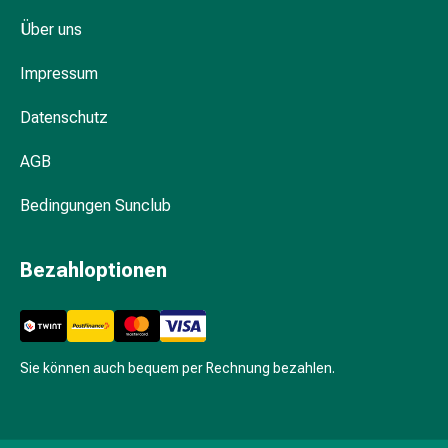
Seifen
Über uns
Körperpuder
Duschgel
Impressum
Badezusätze
&
Datenschutz
Öle
Körper-
AGB
&
Pflegechwämme
Bedingungen Sunclub
Make-
up
Bezahloptionen
Augenbrauenstift
Augen-
Make-
up-
Sie können auch bequem per Rechnung bezahlen.
Entferner
Abdeckstift
&
Concealer